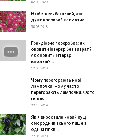
02.03.2020
Ніобе: невибагливий, але
дуже красивий клематис
30.08.2018
Грандіозна переробка: як
оновити інтерєр без витрат?
як оновити інтерєр
вітальні?...
12.09.2018
Чому перегорають нові
лампочки. Чому часто
перегорають лампочки. Фото
і відео
22.10.2019
Як я виростила новий кущ
смородини всього лише з
однієї гілки...
27.08.2020