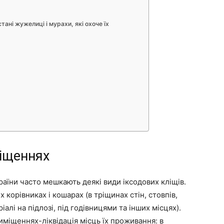
ані жужелиці і мурахи, які охоче їх
міщеннях
аїни часто мешкають деякі види іксодових кліщів.
корівниках і кошарах (в тріщинах стін, стовпів,
іалі на підлозі, під годівницями та інших місцях).
міщеннях-ліквідація місць їх проживання: в