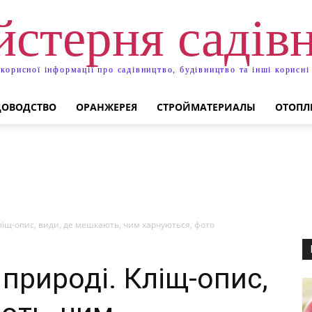
стерня садів
 корисної інформації про садівництво, будівництво та інші корисні
ДОВОДСТВО
ОРАНЖЕРЕЯ
СТРОЙМАТЕРИАЛЫ
ОТОПЛ
Кліщ-опис, види, де мешкають, чим харчуються, фото
 природі. Кліщ-опис,