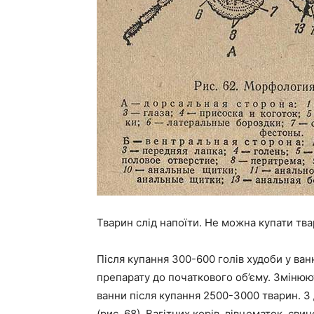
Тварин слід напоїти. Не можна купати тва
Після купання 300-600 голів худоби у ва
препарату до початкового об’єму. Змінюю
ванни після купання 2500-3000 тварин. З
(рис. 68). Вагітних корів, вівцематок, сви