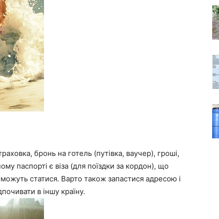
раховка, бронь на готель (путівка, ваучер), гроші,
му паспорті є віза (для поїздки за кордон), що
і можуть статися. Варто також запастися адресою і
почивати в іншу країну.