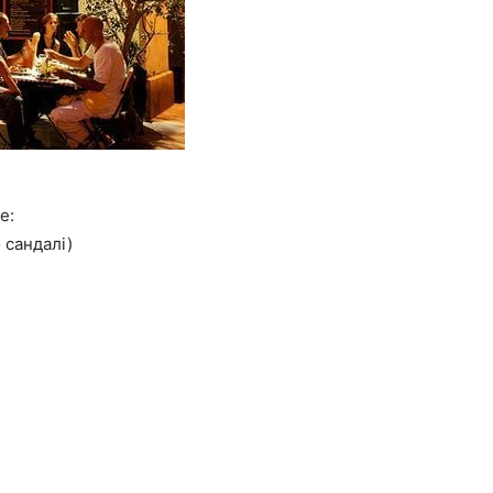
е:
 сандалі)