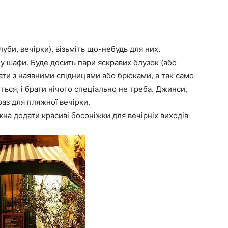
луби, вечірки), візьміть що-небудь для них.
у шафи. Буде досить пари яскравих блузок (або
вати з наявними спідницями або брюками, а так само
ться, і брати нічого спеціально не треба. Джинси,
аз для пляжної вечірки.
жна додати красиві босоніжки для вечірніх виходів