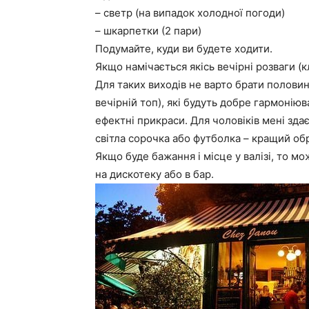
– светр (на випадок холодної погоди)
– шкарпетки (2 пари)
Подумайте, куди ви будете ходити.
Якщо намічається якісь вечірні розваги (к
Для таких виходів не варто брати половин
вечірній топ), які будуть добре гармонію
ефектні прикраси. Для чоловіків мені здає
світла сорочка або футболка – кращий обр
Якщо буде бажання і місце у валізі, то мо
на дискотеку або в бар.