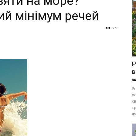
зяти на море?
ий мінімум речей
369
Р
в
ma
Ря
ро
кв
кр
дз