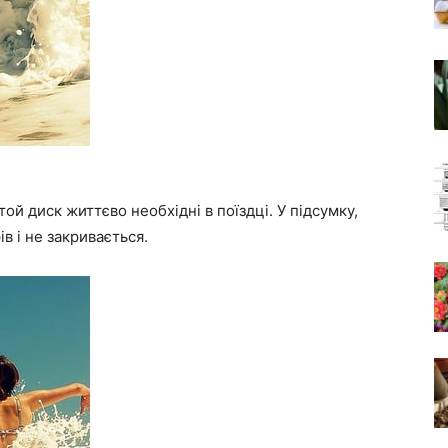
і той диск життєво необхідні в поїздці. У підсумку,
в і не закривається.