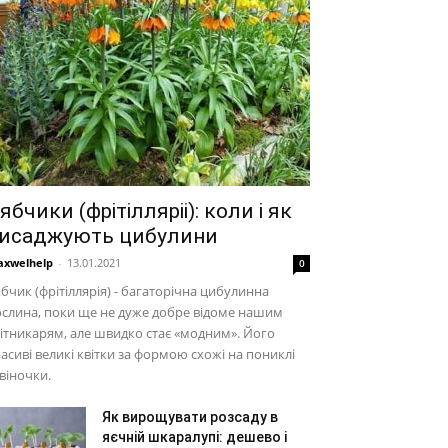
ябчики (фрітілляріі): коли і як
исаджують цибулини
xwelhelp
-
13.01.2021
0
бчик (фрітіллярія) - багаторічна цибулинна
слина, поки ще не дуже добре відоме нашим
ітникарям, але швидко стає «модним». Його
асиві великі квітки за формою схожі на пониклі
віночки.
Як вирощувати розсаду в
яєчній шкаралупі: дешево і