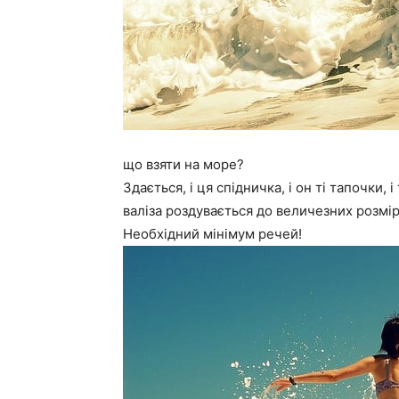
що взяти на море?
Здається, і ця спідничка, і он ті тапочки, 
валіза роздувається до величезних розмірі
Необхідний мінімум речей!