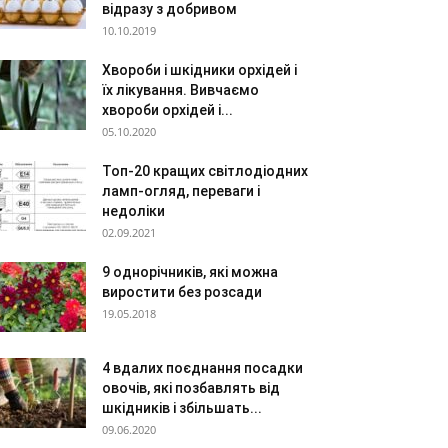
відразу з добривом
10.10.2019
Хвороби і шкідники орхідей і
їх лікування. Вивчаємо
хвороби орхідей і...
05.10.2020
Топ-20 кращих світлодіодних
ламп-огляд, переваги і
недоліки
02.09.2021
9 однорічників, які можна
виростити без розсади
19.05.2018
4 вдалих поєднання посадки
овочів, які позбавлять від
шкідників і збільшать...
09.06.2020