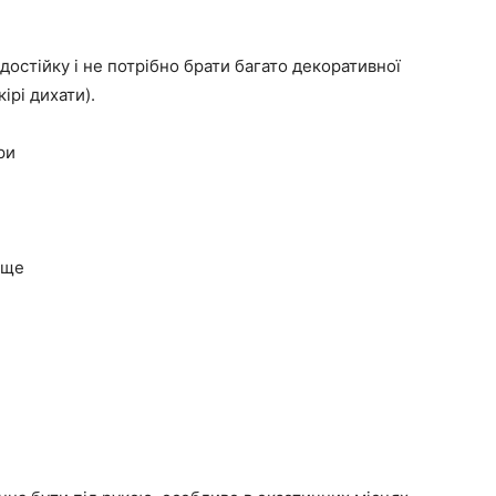
остійку і не потрібно брати багато декоративної
ірі дихати).
ри
ище