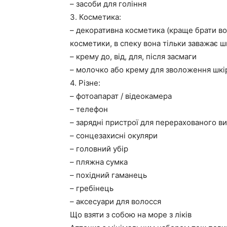
– засоби для гоління
3. Косметика:
– декоративна косметика (краще брати вод
косметики, в спеку вона тільки заважає шк
– крему до, від, для, після засмаги
– молочко або крему для зволоження шкі
4. Різне:
– фотоапарат / відеокамера
– телефон
– зарядні пристрої для перерахованого в
– сонцезахисні окуляри
– головний убір
– пляжна сумка
– похідний гаманець
– гребінець
– аксесуари для волосся
Що взяти з собою на море з ліків