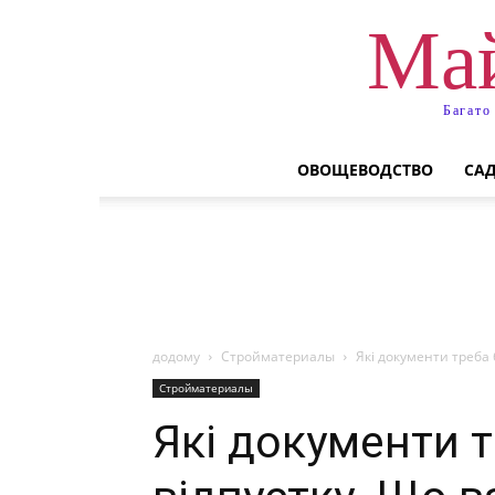
Май
Багато
ОВОЩЕВОДСТВО
СА
додому
Стройматериалы
Які документи треба 
Стройматериалы
Які документи т