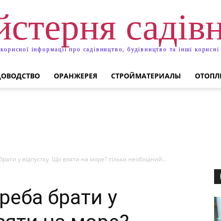
стерня садів
 корисної інформації про садівництво, будівництво та інші корисні
ДОВОДСТВО
ОРАНЖЕРЕЯ
СТРОЙМАТЕРИАЛЫ
ОТОПЛ
брати у відпустку. Що взяти на море? тільки необхідний...
реба брати у