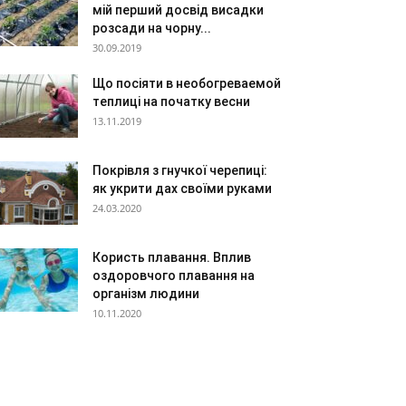
мій перший досвід висадки
розсади на чорну...
30.09.2019
Що посіяти в необогреваемой
теплиці на початку весни
13.11.2019
Покрівля з гнучкої черепиці:
як укрити дах своїми руками
24.03.2020
Користь плавання. Вплив
оздоровчого плавання на
організм людини
10.11.2020