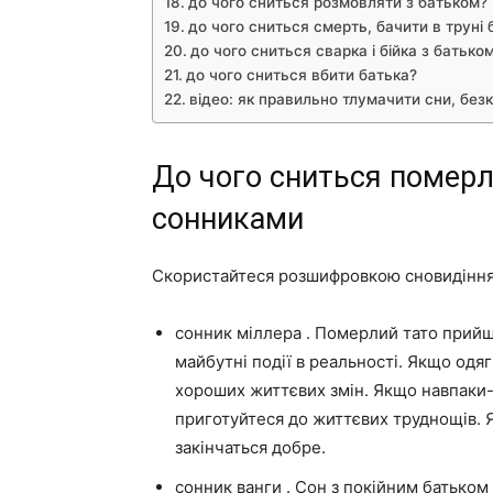
до чого сниться розмовляти з батьком?
до чого сниться смерть, бачити в труні 
до чого сниться сварка і бійка з батько
до чого сниться вбити батька?
відео: як правильно тлумачити сни, бе
До чого сниться померл
сонниками
Скористайтеся розшифровкою сновидіння
сонник міллера . Померлий тато прийш
майбутні події в реальності. Якщо одяг 
хороших життєвих змін. Якщо навпаки-
приготуйтеся до життєвих труднощів. Я
закінчаться добре.
сонник ванги . Сон з покійним батько