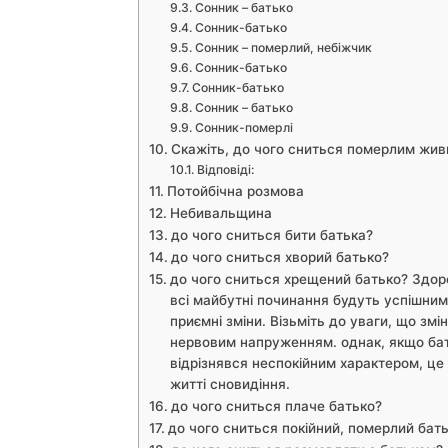
Сонник – батько
Сонник-батько
Сонник – померлий, небіжчик
Сонник-батько
Сонник-батько
Сонник – батько
Сонник-померлі
Скажіть, до чого сниться померлим жив
Відповіді:
Потойбічна розмова
Небивальщина
до чого сниться бити батька?
до чого сниться хворий батько?
до чого сниться хрещений батько? Здоро
всі майбутні починання будуть успішними
приємні зміни. Візьміть до уваги, що змі
нервовим напруженням. однак, якщо бат
відрізнявся неспокійним характером, це
житті сновидіння.
до чого сниться плаче батько?
до чого сниться покійний, померлий бат