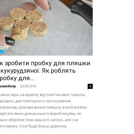
к зробити пробку для пляшки
 кукурудзяної. Як роблять
робку для...
xwelhelp
-
20.09.2018
0
ляна тара, на відміну від пластикових пляшок,
дходить для повторного застосування.
приклад, красива винна пляшка, в якій можна
ерігати вино домашнього виробництва, не
льки збереже смак вашого напою, але і на
ятковому столі буде більш доречна.