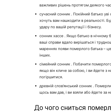
важливих рішень протягом деякого часу
сучасний сонник . Покійний батько уві
хочуть вам нашкодити в реальності. Б
удару по вашій репутації і бізнесу.
сонник хассе . Якщо батько в нічному 
ваші справи вдало вирішаться і трудно
мареннях появи померлого батька – це 
інших.
сімейний сонник . Побачити померлого т
якщо він кличе за собою, і ви йдете з 
погіршитися.
древній слов’янський сонник . Померли
щось вам дав, і ви взяли або йдете за н
До чого сниться померл