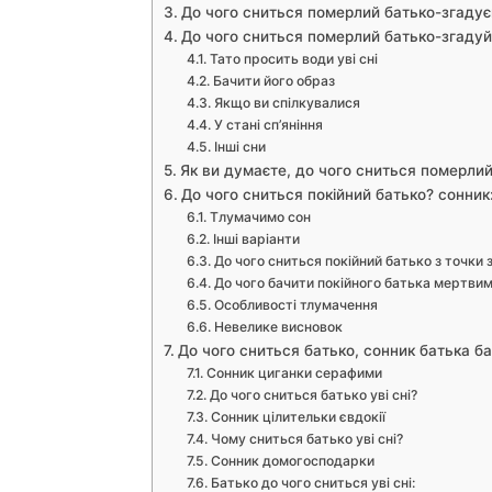
До чого сниться померлий батько-згадуєм
До чого сниться померлий батько-згадуйт
Тато просить води уві сні
Бачити його образ
Якщо ви спілкувалися
У стані сп’яніння
Інші сни
Як ви думаєте, до чого сниться померлий
До чого сниться покійний батько? сонник
Тлумачимо сон
Інші варіанти
До чого сниться покійний батько з точки 
До чого бачити покійного батька мертвим 
Особливості тлумачення
Невелике висновок
До чого сниться батько, сонник батька ба
Сонник циганки серафими
До чого сниться батько уві сні?
Сонник цілительки євдокії
Чому сниться батько уві сні?
Сонник домогосподарки
Батько до чого сниться уві сні: