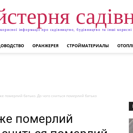
стерня садів
 корисної інформації про садівництво, будівництво та інші корисні
ДОВОДСТВО
ОРАНЖЕРЕЯ
СТРОЙМАТЕРИАЛЫ
ОТОПЛ
же померлий батько. До чого сниться померлий батько
вже померлий