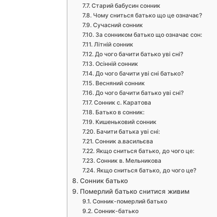
Старий бабусин сонник
Чому сниться батько що це означає?
Сучасний сонник
За сонником батько що означає сон:
Літній сонник
До чого бачити батько уві сні?
Осінній сонник
До чого бачити уві сні батько?
Весняний сонник
До чого бачити батько уві сні?
Сонник с. Каратова
Батько в сонник:
Кишеньковий сонник
Бачити батька уві сні:
Сонник а.васильєва
Якщо сниться батько, до чого це:
Сонник в. Мельникова
Якщо сниться батько, до чого це?
Сонник батько
Померлий батько снитися живим
Сонник-померлий батько
Сонник-батько