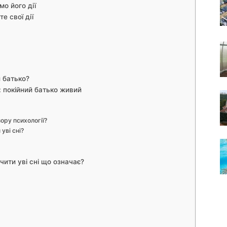
о його дії
е свої дії
 батько?
: покійний батько живий
зору психології?
уві сні?
чити уві сні що означає?