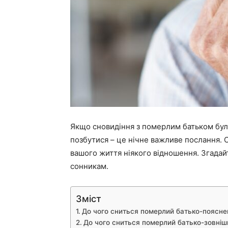
Якщо сновидіння з померлим батьком було 
позбутися – це нічне важливе послання. С
вашого життя ніякого відношення. Згадайт
сонникам.
Зміст
До чого сниться померлий батько-поясне
До чого сниться померлий батько-зовніш