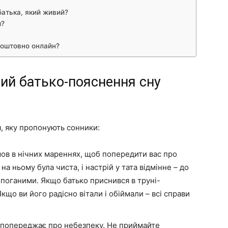
батька, який живий?
м?
зкоштовно онлайн?
ий батько-пояснення сну
, яку пропонують сонники:
ов в нічних мареннях, щоб попередити вас про
на ньому була чиста, і настрій у тата відмінне – до
поганими. Якщо батько приснився в труні-
кщо ви його радісно вітали і обіймали – всі справи
м попереджає про небезпеку. Не приймайте