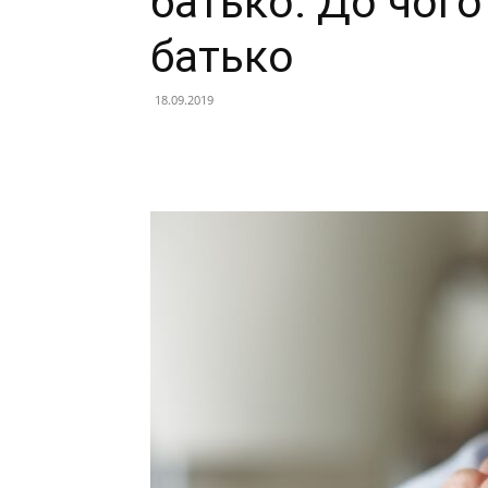
батько. До чог
батько
18.09.2019