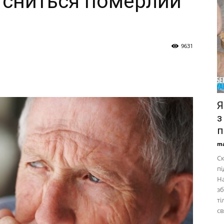
о сниться померлий
9631
Я
з
п
ma
Ск
пі
На
зб
ті
св