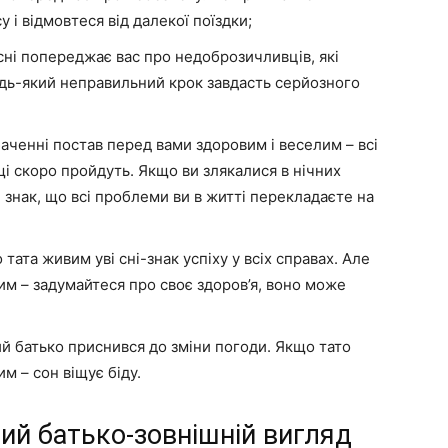
 і відмовтеся від далекої поїздки;
 сні попереджає вас про недоброзичливців, які
удь-який неправильний крок завдасть серйозного
баченні постав перед вами здоровим і веселим – всі
щі скоро пройдуть. Якщо ви злякалися в нічних
знак, що всі проблеми ви в житті перекладаєте на
ата живим уві сні-знак успіху у всіх справах. Але
ним – задумайтеся про своє здоров’я, воно може
й батько приснився до зміни погоди. Якщо тато
им – сон віщує біду.
ий батько-зовнішній вигляд