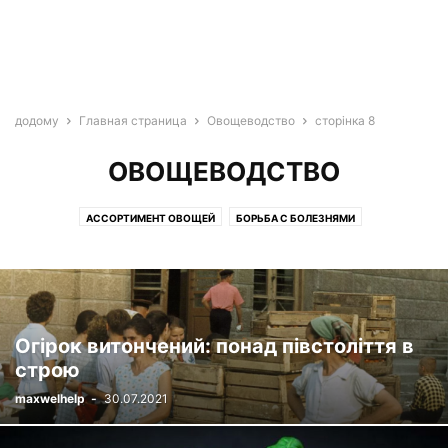
додому
Главная страница
Овощеводство
сторінка 8
ОВОЩЕВОДСТВО
АССОРТИМЕНТ ОВОЩЕЙ
БОРЬБА С БОЛЕЗНЯМИ
ЗЕЛЕНЬ И ПРЯНЫЕ ТРАВЫ
ОГОРОД И ГРЯДКИ
ОПАСНЫЕ ВРЕДИТЕЛИ
ПОЛЕЗНЫЕ СВОЙСТВА
ПОЧВА И УДОБРЕНИЯ
СЕМЕНА И РАССАДА
СОВЕТЫ ОВОЩЕВОДАМ
СПОСОБЫ ПОСАДКИ
УБОРКА И ХРАНЕНИЕ
УХОД И ВЫРАЩИВАНИЕ
Огірок витончений: понад півстоліття в
строю
maxwelhelp
-
30.07.2021