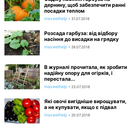
дернину, щоб забезпечити ранні
посадки теплом
maxwelhelp
-
31.07.2018
Розсада гарбуза: від відбору
насіння до висадки на грядку
maxwelhelp
-
26.07.2018
В журналі прочитала, як зробити
надійну опору для огірків, і
перестала...
maxwelhelp
-
23.07.2018
Які овочі вигідніше вирощувати,
а не купувати, якщо є підвал
maxwelhelp
-
20.07.2018