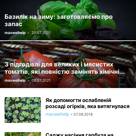
Базилік на зиму: заготовляємо про
запас
maxwelhelp
-
20.07.2021
3 підгодівлі для великих і мясистих
томатів, які повністю замінять хімічні...
maxwelhelp
-
08.07.2021
Як допомогти ослабленій
розсаді огірків, яка витягнулася
maxwelhelp
-
07.08.2018
Саджу насіння гарбуза на