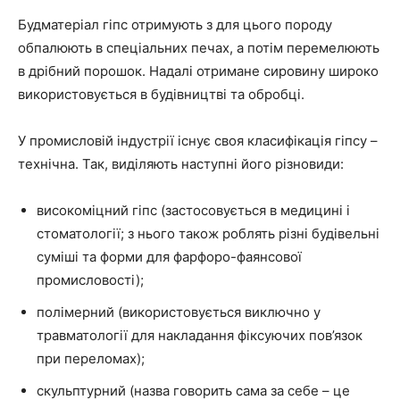
Будматеріал гіпс отримують з для цього породу
обпалюють в спеціальних печах, а потім перемелюють
в дрібний порошок. Надалі отримане сировину широко
використовується в будівництві та обробці.
У промисловій індустрії існує своя класифікація гіпсу –
технічна. Так, виділяють наступні його різновиди:
високоміцний гіпс (застосовується в медицині і
стоматології; з нього також роблять різні будівельні
суміші та форми для фарфоро-фаянсової
промисловості);
полімерний (використовується виключно у
травматології для накладання фіксуючих пов’язок
при переломах);
скульптурний (назва говорить сама за себе – це