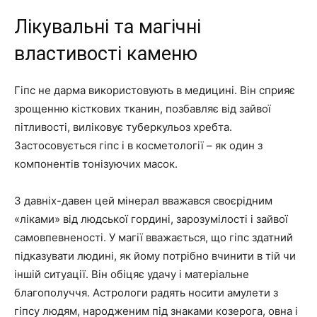
Лікувальні та магічні
властивості каменю
Гіпс не дарма використовують в медицині. Він сприяє
зрощенню кісткових тканин, позбавляє від зайвої
пітливості, виліковує туберкульоз хребта.
Застосовується гіпс і в косметології – як один з
компонентів тонізуючих масок.
З давніх-давен цей мінерал вважався своєрідним
«ліками» від людської гордині, зарозумілості і зайвої
самовпевненості. У магії вважається, що гіпс здатний
підказувати людині, як йому потрібно вчинити в тій чи
іншій ситуації. Він обіцяє удачу і матеріальне
благополуччя. Астрологи радять носити амулети з
гіпсу людям, народженим під знаками козерога, овна і