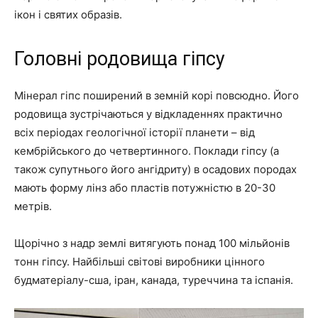
ікон і святих образів.
Головні родовища гіпсу
Мінерал гіпс поширений в земній корі повсюдно. Його
родовища зустрічаються у відкладеннях практично
всіх періодах геологічної історії планети – від
кембрійського до четвертинного. Поклади гіпсу (а
також супутнього його ангідриту) в осадових породах
мають форму лінз або пластів потужністю в 20-30
метрів.
Щорічно з надр землі витягують понад 100 мільйонів
тонн гіпсу. Найбільші світові виробники цінного
будматеріалу-сша, іран, канада, туреччина та іспанія.