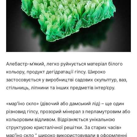
Алебастр-м’який, легко руйнується матеріал білого
кольору, продукт дегідратації гіпсу. Широко
застосовується у виробництві садових скульптур, ваз,
стільниць, ліпнини та інших предметів інтер’єру.
«мар’їно скло» (дівочий або дамський лід) – ще один
різновид гіпсу, прозорий мінерал з перламутровим або
кольоровим відливом. Відрізняється унікальною
структурою кристалічної решітки. За старих часів»
мар’їно скло ” широко використовували в оформленні