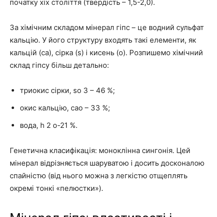
початку xix століття (твердість – 1,5-2,0).
За хімічним складом мінерал гіпс – це водний сульфат
кальцію. У його структуру входять такі елементи, як
кальцій (ca), сірка (s) і кисень (o). Розпишемо хімічний
склад гіпсу більш детально:
триокис сірки, so 3 – 46 %;
окис кальцію, cao – 33 %;
вода, h 2 o-21 %.
Генетична класифікація: моноклінна сингонія. Цей
мінерал відрізняється шаруватою і досить досконалою
спайністю (від нього можна з легкістю отщеплять
окремі тонкі «пелюстки»).