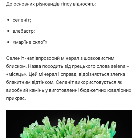
До основних різновидів гіпсу відносять:
селеніт;
алебастр;
«мар’їне скло”»
Селеніт-напівпрозорий мінерал з шовковистим
блиском. Назва походить від грецького слова selena –
«місяць». Цей мінерал і справді відрізняється злегка
блакитним відтінком. Селеніт використовується як
виробний камінь у виготовленні бюджетних ювелірних
прикрас.