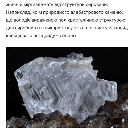
значній мірі залежать від структури сировини.
Наприклад, крім природного алебастрового каменю,
що володіє вираженою полікристалічною структурою,
для виробництва використовують волокнисту різновид
кальцієвого ангідриду – селеніт.