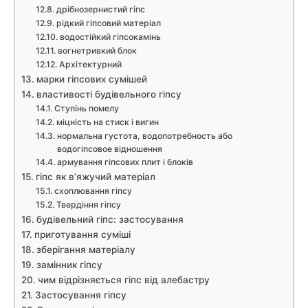
дрібнозернистий гіпс
рідкий гіпсовий матеріал
водостійкий гіпсокамінь
вогнетривкий блок
Архітектурний
марки гіпсових сумішей
властивості будівельного гіпсу
Ступінь помелу
міцність на стиск і вигин
нормальна густота, водопотребность або
водогіпсовое відношення
армування гіпсових плит і блоків
гіпс як в’яжучий матеріал
схоплювання гіпсу
Твердіння гіпсу
будівельний гіпс: застосування
приготування суміші
зберігання матеріалу
замінник гіпсу
чим відрізняється гіпс від алебастру
Застосування гіпсу