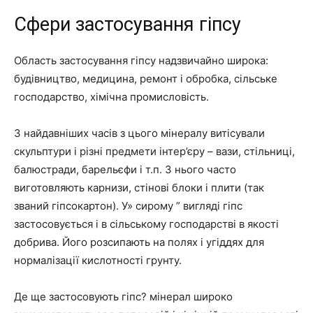
Сфери застосування гіпсу
Область застосування гіпсу надзвичайно широка:
будівництво, медицина, ремонт і обробка, сільське
господарство, хімічна промисловість.
З найдавніших часів з цього мінералу витісували
скульптури і різні предмети інтер’єру – вази, стільниці,
балюстради, барельєфи і т.п. З нього часто
виготовляють карнизи, стінові блоки і плити (так
званий гіпсокартон). У» сирому ” вигляді гіпс
застосовується і в сільському господарстві в якості
добрива. Його розсипають на полях і угіддях для
нормалізації кислотності грунту.
Де ще застосовують гіпс? мінерал широко