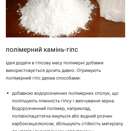
полімерний камінь-гіпс
Ідея додати в гіпсову масу полімерні добавки
використовується досить давно. Отримують
полімерний гіпс двома способами:
добавкою водорозчинних полімерних сполук, що
поліпшують плинність гіпсу і змочування зерна.
Водорозчинний полімер, наприклад,
полівінілацетатна емульсія або водний розчин
карбоксицелюлози, збільшують стійкість матеріалу