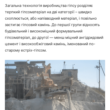
Загальна технологія виробництва гіпсу розділяє
терпкий гіпсоматеріал на дві категорії – швидко
схоплюється, або напівводний матеріал, і повільно
застигає гіпсовий камінь. До першої групи відносять
будівельний і високоміцний формувальний
гіпсоматеріал, до другої — менш міцний ангідридовий
цемент і високообжіговий камінь, іменований по-
старому естріх-гіпсом.