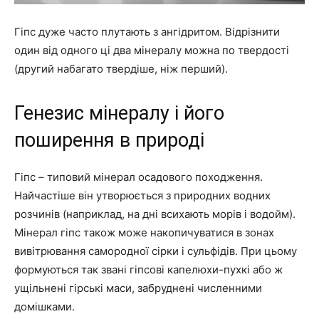
Гіпс дуже часто плутають з ангідритом. Відрізнити
один від одного ці два мінералу можна по твердості
(другий набагато твердіше, ніж перший).
Генезис мінералу і його
поширення в природі
Гіпс – типовий мінерал осадового походження.
Найчастіше він утворюється з природних водних
розчинів (наприклад, на дні всихають морів і водойм).
Мінерал гіпс також може накопичуватися в зонах
вивітрювання самородної сірки і сульфідів. При цьому
формуються так звані гіпсові капелюхи-пухкі або ж
ущільнені гірські маси, забруднені численними
домішками.