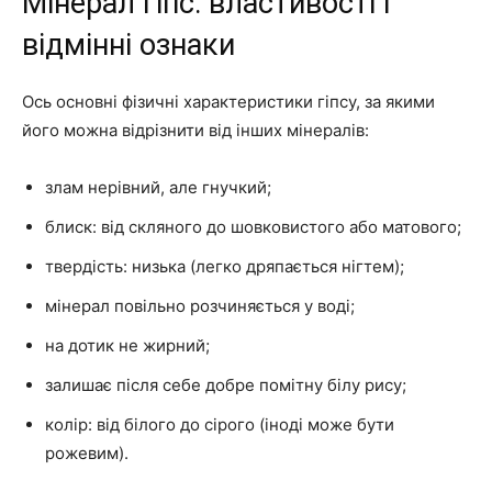
Мінерал гіпс: властивості і
відмінні ознаки
Ось основні фізичні характеристики гіпсу, за якими
його можна відрізнити від інших мінералів:
злам нерівний, але гнучкий;
блиск: від скляного до шовковистого або матового;
твердість: низька (легко дряпається нігтем);
мінерал повільно розчиняється у воді;
на дотик не жирний;
залишає після себе добре помітну білу рису;
колір: від білого до сірого (іноді може бути
рожевим).