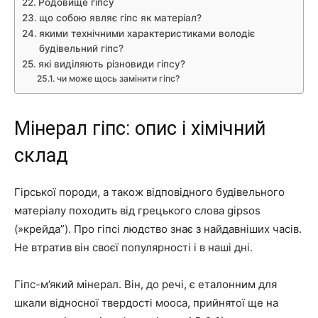
Родовище гіпсу
що собою являє гіпс як матеріал?
якими технічними характеристиками володіє
будівельний гіпс?
які виділяють різновиди гіпсу?
чи може щось замінити гіпс?
Мінерал гіпс: опис і хімічний
склад
Гірської породи, а також відповідного будівельного
матеріалу походить від грецького слова gipsos
(»крейда”). Про гіпсі людство знає з найдавніших часів.
Не втратив він своєї популярності і в наші дні.
Гіпс-м’який мінерал. Він, до речі, є еталонним для
шкали відносної твердості мооса, прийнятої ще на