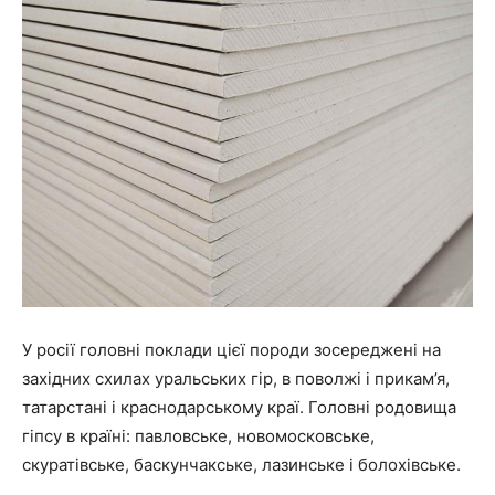
У росії головні поклади цієї породи зосереджені на
західних схилах уральських гір, в поволжі і прикам’я,
татарстані і краснодарському краї. Головні родовища
гіпсу в країні: павловське, новомосковське,
скуратівське, баскунчакське, лазинське і болохівське.