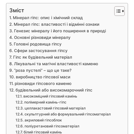
Зміст
Мінерал гіпс: опис і хімічний склад
Мінерал гіпс: властивості і відмінні ознаки
Генезис мінералу і його поширення в природі
Основні різновиди мінералу
Головні родовища гіпсу
Сфери застосування гіпсу
Гіпс як будівельний матеріал
Лікувальні та магічні властивості каменю
“роза пустелі” – що це таке?
виробництво гіпсової маси
різновиди гіпсового каменю
будівельний або високомарочний гіпс
високоміцний гіпсовий камінь
полімерний камінь-гіпс
целлакастовий гіпсовий матеріал
скульптурний або формувальний гіпсоматеріал
акриловий гіпсоблок
поліуретановий гіпсоматеріал
білий гіпсовий камінь