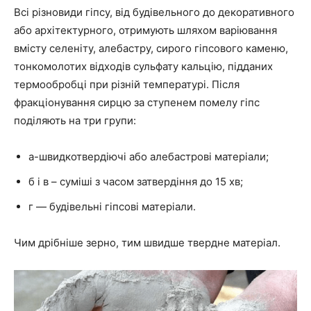
Всі різновиди гіпсу, від будівельного до декоративного
або архітектурного, отримують шляхом варіювання
вмісту селеніту, алебастру, сирого гіпсового каменю,
тонкомолотих відходів сульфату кальцію, підданих
термообробці при різній температурі. Після
фракціонування сирцю за ступенем помелу гіпс
поділяють на три групи:
а-швидкотвердіючі або алебастрові матеріали;
б і в – суміші з часом затвердіння до 15 хв;
г — будівельні гіпсові матеріали.
Чим дрібніше зерно, тим швидше твердне матеріал.