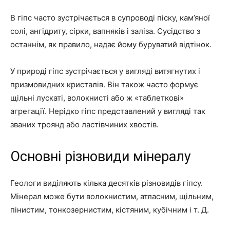
В гіпс часто зустрічається в супроводі піску, кам’яної
солі, ангідриту, сірки, вапняків і заліза. Сусідство з
останнім, як правило, надає йому буруватий відтінок.
У природі гіпс зустрічається у вигляді витягнутих і
призмовидних кристалів. Він також часто формує
щільні лускаті, волокнисті або ж «таблеткові»
агрегації. Нерідко гіпс представлений у вигляді так
званих троянд або ластівчиних хвостів.
Основні різновиди мінералу
Геологи виділяють кілька десятків різновидів гіпсу.
Мінерал може бути волокнистим, атласним, щільним,
пінистим, тонкозернистим, кістяним, кубічним і т. Д.