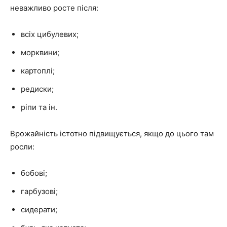
неважливо росте після:
всіх цибулевих;
морквини;
картоплі;
редиски;
ріпи та ін.
Врожайність істотно підвищується, якщо до цього там
росли:
бобові;
гарбузові;
сидерати;