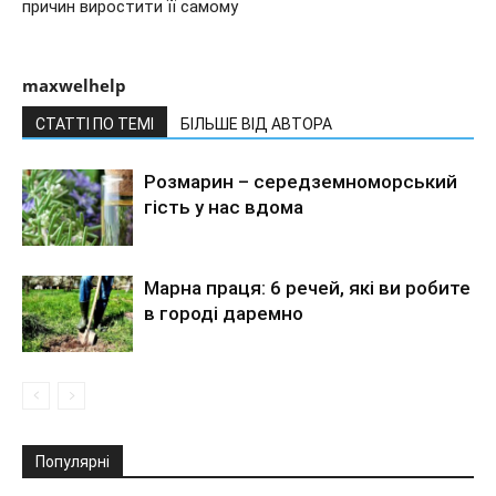
причин виростити її самому
maxwelhelp
СТАТТІ ПО ТЕМІ
БІЛЬШЕ ВІД АВТОРА
Розмарин – середземноморський
гість у нас вдома
Марна праця: 6 речей, які ви робите
в городі даремно
Популярні