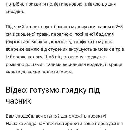
потрібно прикрити поліетиленовою плівкою до дня
висадки.
Під ярий часник грунт бажано мульчувати шаром в 2-3
см з скошеної трави, перегною, посіченої бадилля
(буряка або моркви), компосту, торфу та ін мульча
вбереже землю від студених висушують зимових вітрів
і збереже вологу. Щоб підготовлену грядку не
розмило дощами і талими весняними водами, її краще
укрити до весни поліетиленом.
Відео: готуємо грядку під
часник
Вам сподобалася стаття? допоможіть проекту!
Наша команда намагається зробити ваше перебування