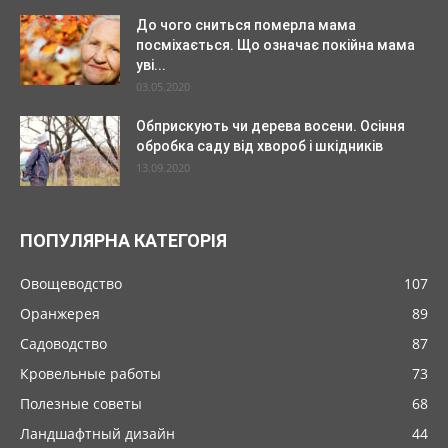
До чого сниться померла мама
посміхається. Що означає покійна мама
уві...
03.05.2020
Обприскують чи дерева восени. Осіння
обробка саду від хвороб і шкідників
13.09.2020
ПОПУЛЯРНА КАТЕГОРІЯ
Овощеводство
107
Оранжерея
89
Садоводство
87
Кровельные работы
73
Полезные советы
68
Ландшафтный дизайн
44