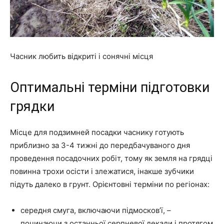
Часник любить відкриті і сонячні місця
Оптимальні терміни підготовки
грядки
Місце для подзимней посадки часнику готують
приблизно за 3-4 тижні до передбачуваного дня
проведення посадочних робіт, тому як земля на грядці
повинна трохи осісти і злежатися, інакше зубчики
підуть далеко в грунт. Орієнтовні терміни по регіонах:
середня смуга, включаючи підмосков’ї, –
починаючи з останньої серпневої декади і протягом