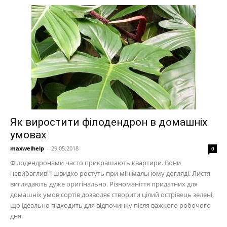
Як виростити філодендрон в домашніх
умовах
maxwelhelp
-
29.05.2018
0
Філодендронами часто прикрашають квартири. Вони
невибагливі і швидко ростуть при мінімальному догляді. Листя
виглядають дуже оригінально. Різноманіття придатних для
домашніх умов сортів дозволяє створити цілий острівець зелені,
що ідеально підходить для відпочинку після важкого робочого
дня.