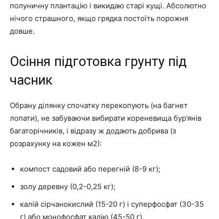
полуничну плантацію і викидаю старі кущі. Абсолютно
нічого страшного, якщо грядка постоїть порожня
довше.
Осіння підготовка грунту під
часник
Обрану ділянку спочатку перекопують (на багнет
лопати), не забуваючи вибирати кореневища бур’янів
багаторічників, і відразу ж додають добрива (з
розрахунку на кожен м2):
компост садовий або перегній (8-9 кг);
золу деревну (0,2-0,25 кг);
калій сірчанокислий (15-20 г) і суперфосфат (30-35
г) або монофосфат калію (45-50 г).