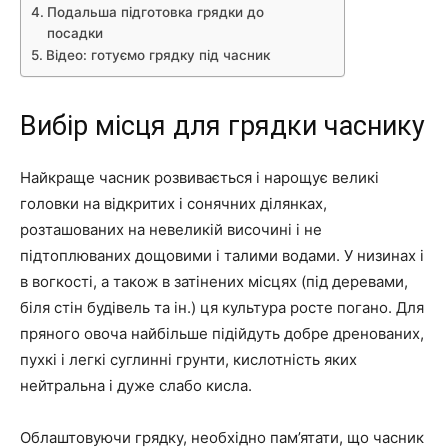
Подальша підготовка грядки до
посадки
Відео: готуємо грядку під часник
Вибір місця для грядки часнику
Найкраще часник розвивається і нарощує великі
головки на відкритих і сонячних ділянках,
розташованих на невеликій височині і не
підтоплюваних дощовими і талими водами. У низинах і
в вогкості, а також в затінених місцях (під деревами,
біля стін будівель та ін.) ця культура росте погано. Для
пряного овоча найбільше підійдуть добре дренованих,
пухкі і легкі суглинні грунти, кислотність яких
нейтральна і дуже слабо кисла.
Облаштовуючи грядку, необхідно пам’ятати, що часник