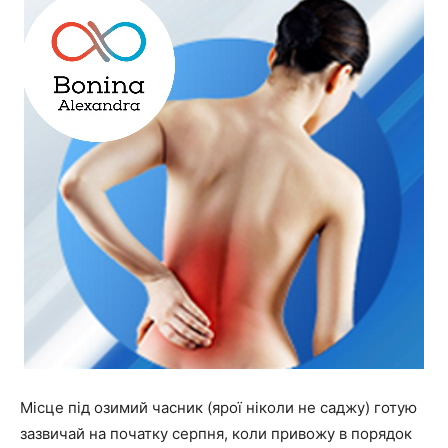
Місце під озимий часник (ярої ніколи не саджу) готую
зазвичай на початку серпня, коли привожу в порядок