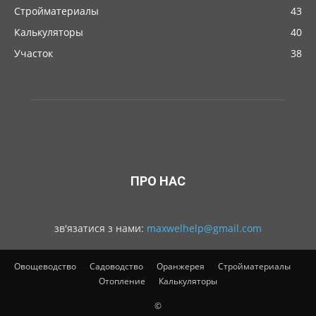
Стройматериалы
43
Калькуляторы
40
Участок
38
ПРО НАС
зв'язатися з нами:
maxwelhelp@gmail.com
Овощеводство
Садоводство
Оранжерея
Стройматериалы
Отопление
Калькуляторы
©