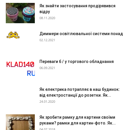
Як знайти застосування продірявився
відру
08.11.2020
Диммери освітлювальної системи понад
02.12.2021
Переваги б / у торгового обладнання
06.09.2021
Як електрика потрапляє в наш будинок:
від електростанції до розетки. Як...
24.01.2020
Як зробити рамку для картини своїми
руками? рамки для картин-фото. Як...
04.07.2018