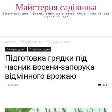
Майстерня садівника
Багато корисної інформації про садівництво, будівництво та інші
корисні поради
додому
Овощеводство
Огород и грядки
Овощеводство
Огород и грядки
Підготовка грядки під
часник восени-запорука
відмінного врожаю
18.05.2021
176