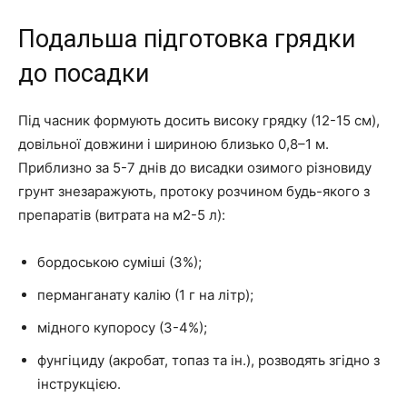
Подальша підготовка грядки
до посадки
Під часник формують досить високу грядку (12-15 см),
довільної довжини і шириною близько 0,8–1 м.
Приблизно за 5-7 днів до висадки озимого різновиду
грунт знезаражують, протоку розчином будь-якого з
препаратів (витрата на м2-5 л):
бордоською суміші (3%);
перманганату калію (1 г на літр);
мідного купоросу (3-4%);
фунгіциду (акробат, топаз та ін.), розводять згідно з
інструкцією.