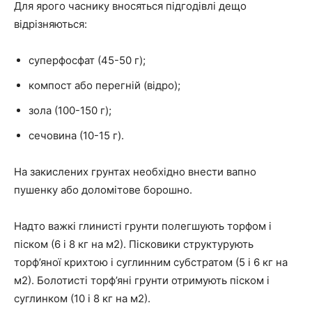
Для ярого часнику вносяться підгодівлі дещо
відрізняються:
суперфосфат (45-50 г);
компост або перегній (відро);
зола (100-150 г);
сечовина (10-15 г).
На закислених грунтах необхідно внести вапно
пушенку або доломітове борошно.
Надто важкі глинисті грунти полегшують торфом і
піском (6 і 8 кг на м2). Пісковики структурують
торф’яної крихтою і суглинним субстратом (5 і 6 кг на
м2). Болотисті торф’яні грунти отримують піском і
суглинком (10 і 8 кг на м2).