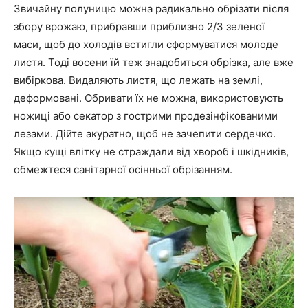
Звичайну полуницю можна радикально обрізати після
збору врожаю, прибравши приблизно 2/3 зеленої
маси, щоб до холодів встигли сформуватися молоде
листя. Тоді восени їй теж знадобиться обрізка, але вже
вибіркова. Видаляють листя, що лежать на землі,
деформовані. Обривати їх не можна, використовують
ножиці або секатор з гострими продезінфікованими
лезами. Дійте акуратно, щоб не зачепити сердечко.
Якщо кущі влітку не страждали від хвороб і шкідників,
обмежтеся санітарної осінньої обрізанням.