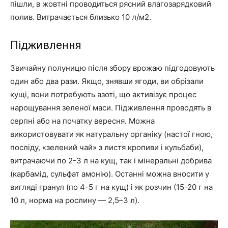
пішли, в жовтні проводиться рясний влагозарядковий
полив. Витрачається близько 10 л/м2.
Підживлення
Звичайну полуницю після збору врожаю підгодовують
один або два рази. Якщо, знявши ягоди, ви обрізали
кущі, вони потребують азоті, що активізує процес
нарощування зеленої маси. Підживлення проводять в
серпні або на початку вересня. Можна
використовувати як натуральну органіку (настої гною,
посліду, «зелений чай» з листя кропиви і кульбаби),
витрачаючи по 2-3 л на кущ, так і мінеральні добрива
(карбамід, сульфат амонію). Останні можна вносити у
вигляді гранул (по 4-5 г на кущ) і як розчин (15-20 г на
10 л, норма на рослину — 2,5–3 л).