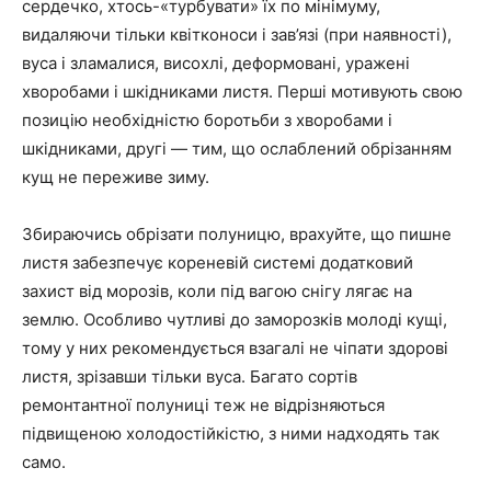
сердечко, хтось-«турбувати» їх по мінімуму,
видаляючи тільки квітконоси і зав’язі (при наявності),
вуса і зламалися, висохлі, деформовані, уражені
хворобами і шкідниками листя. Перші мотивують свою
позицію необхідністю боротьби з хворобами і
шкідниками, другі — тим, що ослаблений обрізанням
кущ не переживе зиму.
Збираючись обрізати полуницю, врахуйте, що пишне
листя забезпечує кореневій системі додатковий
захист від морозів, коли під вагою снігу лягає на
землю. Особливо чутливі до заморозків молоді кущі,
тому у них рекомендується взагалі не чіпати здорові
листя, зрізавши тільки вуса. Багато сортів
ремонтантної полуниці теж не відрізняються
підвищеною холодостійкістю, з ними надходять так
само.