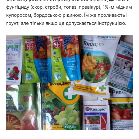
фунгіциду (скор, строби, топаз, превікур), 1%-м мідним
купоросом, бордоською рідиною. Їм же проливають і
грунт, але тільки якщо це допускається інструкцією.