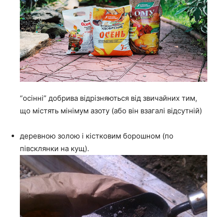
“осінні” добрива відрізняються від звичайних тим,
що містять мінімум азоту (або він взагалі відсутній)
деревною золою і кістковим борошном (по
півсклянки на кущ).