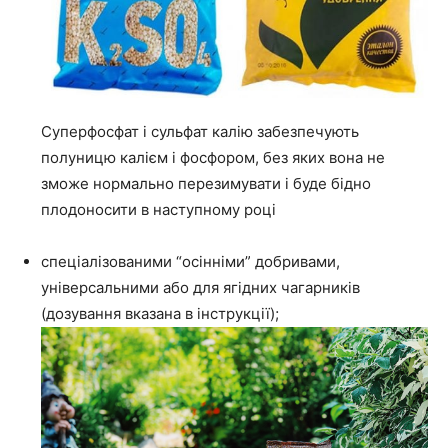
Суперфосфат і сульфат калію забезпечують
полуницю калієм і фосфором, без яких вона не
зможе нормально перезимувати і буде бідно
плодоносити в наступному році
спеціалізованими “осінніми” добривами,
універсальними або для ягідних чагарників
(дозування вказана в інструкції);