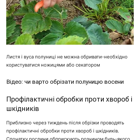
Листя і вуса полуниці не можна обривати-необхідно
користуватися ножицями або секатором
Відео: чи варто обрізати полуницю восени
Профілактичні обробки проти хвороб і
шкідників
Приблизно через тиждень після обрізки проводять
профілактичні обробки проти хвороб і шкідників.
Спочатку рослини обприскують розчином будь-якого