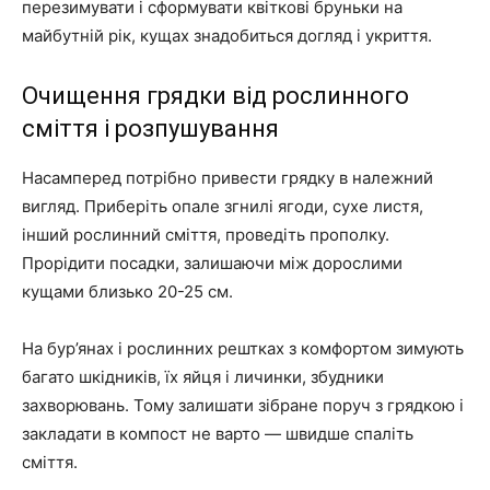
перезимувати і сформувати квіткові бруньки на
майбутній рік, кущах знадобиться догляд і укриття.
Очищення грядки від рослинного
сміття і розпушування
Насамперед потрібно привести грядку в належний
вигляд. Приберіть опале згнилі ягоди, сухе листя,
інший рослинний сміття, проведіть прополку.
Прорідити посадки, залишаючи між дорослими
кущами близько 20-25 см.
На бур’янах і рослинних рештках з комфортом зимують
багато шкідників, їх яйця і личинки, збудники
захворювань. Тому залишати зібране поруч з грядкою і
закладати в компост не варто — швидше спаліть
сміття.