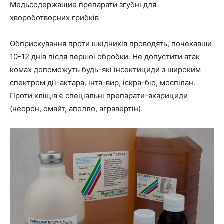
Медьсодержащие препарати згубні для
хвороботворних грибків
Обприскування проти шкідників проводять, почекавши
10-12 днів після першої обробки. Не допустити атак
комах допоможуть будь-які інсектициди з широким
спектром дії-актара, інта-вир, іскра-біо, моспілан.
Проти кліщів є спеціальні препарати-акарициди
(неорон, омайт, аполло, агравертін).