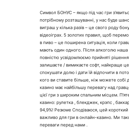
Символ БОНУС – якщо під час гри з’явиться
потрібному розташуванні, у нас буде шанс
виграш у кілька разів – це свого роду бон
відеоіграх. 5 золотих правил, щоб перемог
в пиво – це поширена ситуація, коли грав
мають один одного. Після алкоголю наша 
повністю усвідомлюємо прийняті рішення. 
залишаєте / вимикаєте софт, найкраще це 
спокушати долю і дати їй відпочити в пото
кого ви ставите більше, ніж можете собі д
казино має найбільшу перевагу над гравцем
цієї гри з широким спальним місцем. П’яте
казино: рулетка , блекджек, крэпс , бакка
94,9%! Резюме Сподіваюся, цей короткий 
важливо для гри в онлайн-казино. Ми так
переваги перед нами .