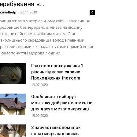
еребування в...
xwelhelp
-
23.11.2019
0
дина живе в матеріальному світі. Навколишнє
редовище безперервно впливає на людину і,
сом, не найсприятливішим чином. Стан
авколишнього середовища володіє певними
рактеристиками, які надають саме прямий вплив
 самопочуття і здоровя людини.
Гра room проходження 1
рівень підказки скриню.
Проходження the room
13.07.2020
Особливості вибору і
монтажу добірних елементів
для даху з металочерепиці
15.09.2020
8 найчастіших помилок
початківців садівників