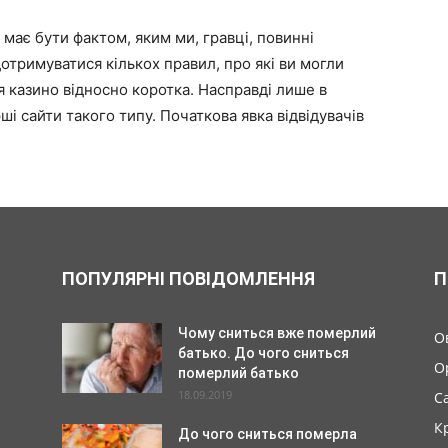
е має бути фактом, яким ми, гравці, повинні
отримуватися кількох правил, про які ви могли
я казино відносно коротка. Насправді лише в
ші сайти такого типу. Початкова явка відвідувачів
ПОПУЛЯРНІ ПОВІДОМЛЕННЯ
П
Чому сниться вже померлий
О
батько. До чого сниться
О
померлий батько
18.09.2019
С
К
До чого сниться померла