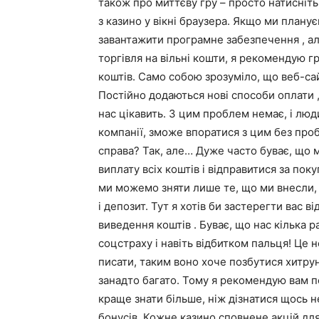
також про миттєву гру – просто натисніть
з казино у вікні браузера. Якщо ми план
завантажити програмне забезпечення , ал
торгівля на вільні кошти, я рекомендую 
коштів. Само собою зрозуміло, що веб-са
Постійно додаються нові способи оплати ,
нас цікавить. З цим проблем немає, і люд
компанії, зможе впоратися з цим без про
справа? Так, але… Дуже часто буває, що м
виплату всіх коштів і відправитися за пок
ми можемо зняти лише те, що ми внесли, і
і депозит. Тут я хотів би застерегти вас
виведення коштів . Буває, що нас кілька 
соцстраху і навіть відбитком пальця! Це н
писати, таким воно хоче позбутися хитруні
занадто багато. Тому я рекомендую вам 
краще знати більше, ніж дізнатися щось 
бонусів. Кожне казино сповнене акцій для