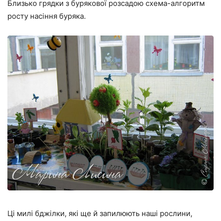
Близько грядки з бурякової розсадою схема-алгоритм
росту насіння буряка.
Ці милі бджілки, які ще й запилюють наші рослини,