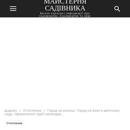
МАЙСТЕРНЯ
САДІВНИКА
Багато корисної інформації про
садівництво, будівництво та інші
корисні поради
додому
Отопление
Город на віконці. Город на вікні в дитячому
саду: оформлення (ідеї) календар...
Отопление