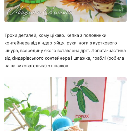
Трохи деталей, кому цікаво. Кепка з половинки
контейнера від кіндер-яйця, руки-ноги з курткового
шнура, всередину якого вставлена дріт. Лопата-частина
від кіндерівського контейнера і шпажка, граблі (робила
наша вихователька) з шпажок.