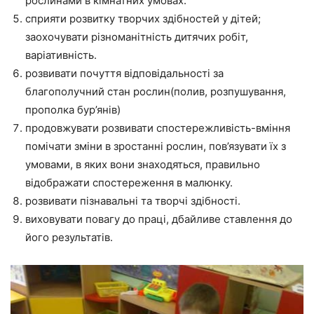
рослинами в кімнатних умовах.
сприяти розвитку творчих здібностей у дітей;
заохочувати різноманітність дитячих робіт,
варіативність.
розвивати почуття відповідальності за
благополучний стан рослин(полив, розпушування,
прополка бур’янів)
продовжувати розвивати спостережливість-вміння
помічати зміни в зростанні рослин, пов’язувати їх з
умовами, в яких вони знаходяться, правильно
відображати спостереження в малюнку.
розвивати пізнавальні та творчі здібності.
виховувати повагу до праці, дбайливе ставлення до
його результатів.