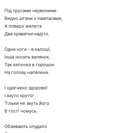
Під трусами червоними
Видно штани з лампасами,
А поверх жилета
Два краватки надіто.
Одна нога – в калоші,
Інша носить валянок,
Так кепочка в горошок
На голову напялена.
І одягнено здорово!
І взуто круто!
Тільки не звуть його
В гості чомусь.
Обзивають опудало