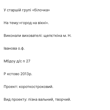
У старшій групі «білочка»
На тему:«город на вікні».
Виконали вихователі: щепєткіна м. Н.
Іванова о.ф.
Мбдоу д/с n 27
Р кстово 2013р.
Проект: короткостроковий.
Вид проекту: пізна
вальний, творчий.