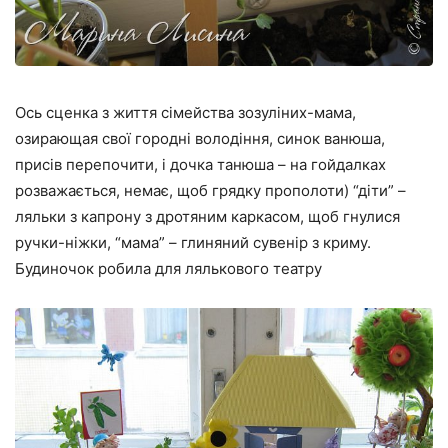
Ось сценка з життя сімейства зозуліних-мама,
озирающая свої городні володіння, синок ванюша,
присів перепочити, і дочка танюша – на гойдалках
розважається, немає, щоб грядку прополоти) “діти” –
ляльки з капрону з дротяним каркасом, щоб гнулися
ручки-ніжки, “мама” – глиняний сувенір з криму.
Будиночок робила для лялькового театру