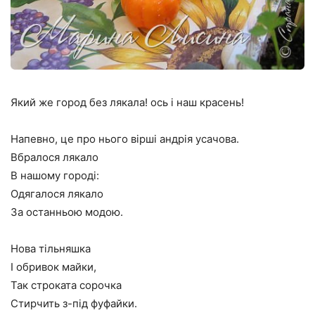
Який же город без лякала! ось і наш красень!
Напевно, це про нього вірші андрія усачова.
Вбралося лякало
В нашому городі:
Одягалося лякало
За останньою модою.
Нова тільняшка
І обривок майки,
Так строката сорочка
Стирчить з-під фуфайки.