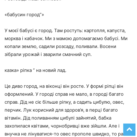
«бабусин город”»
У моєї бабусі є город. Там ростуть: картопля, капуста,
морква і кабачок. Ми з мамою допомагаємо бабусі. Ми
копали землю, садили розсаду, поливали. Восени
зібрали урожай і зварили смачний суп.
казка» ріпка ” на новий лад.
Це диво город, на віконці він росте. У формі ріпці він
оформлений. У городі справ не мало, в городі багато
справ. Дід не сіє більше ріпку, а садить цибулю, овес,
перчик. Лук корисний для здоров’я, в перці багато
вітамін. Дід поливанням цибулі зайнятий, бабка
захопилася квітами, чорнобривці вже зійшли. Але і
внучка не лінуватися-то овес прополе швидко, то разом