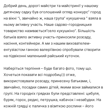
Добрий день, дорогі майстри та майстрині! у нашому
дитячому садку був оголошений огляд-конкурс” город
на вікні “і, звичайно ж, наша група” кукушечка ” взяла в
ньому активну участь. Наше садово-городницьке
товариство називається”село кукушкіно”. Більшість
батьків взяло активну участь-приносили розсаду,
насіння, контейнери. А ми з нашим вихователем-
ентузіастом ганною валеріївною спробували створити
на підвіконні маленький райський куточок.
Наберіться терпіння – буде багато фото, тому що.
Хочеться показати всі подробиці)) отже,
використовували розсаду, принесену батьками, і,
звичайно, посадки самих дітей, якими вони займалися в
групі. На городніх грядках були представлені: цибуля,
буряк, горох, редис, петрушка, кабачок і незабудки. На
кожній грядці є паличка з візиткою рослини – його