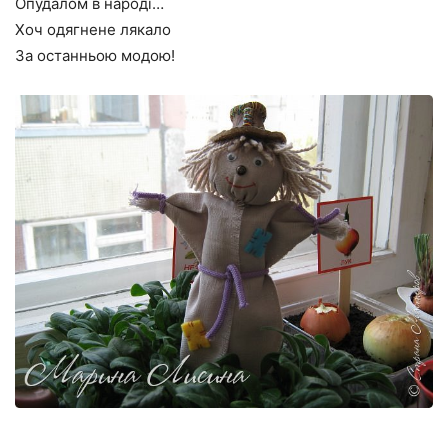
Опудалом в народі…
Хоч одягнене лякало
За останньою модою!