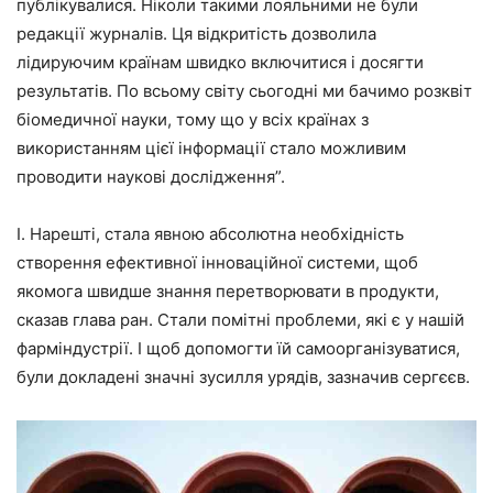
публікувалися. Ніколи такими лояльними не були
редакції журналів. Ця відкритість дозволила
лідируючим країнам швидко включитися і досягти
результатів. По всьому світу сьогодні ми бачимо розквіт
біомедичної науки, тому що у всіх країнах з
використанням цієї інформації стало можливим
проводити наукові дослідження”.
І. Нарешті, стала явною абсолютна необхідність
створення ефективної інноваційної системи, щоб
якомога швидше знання перетворювати в продукти,
сказав глава ран. Стали помітні проблеми, які є у нашій
фарміндустрії. І щоб допомогти їй самоорганізуватися,
були докладені значні зусилля урядів, зазначив сергєєв.