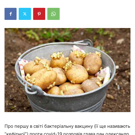
Про першу в світі бактеріальну вакцину (її ще називають
“кефірної”) проти covid-19 розповів глава ран олександр