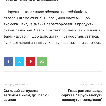
І. Нарешті, стала явною абсолютна необхідність
створення ефективної інноваційної системи, щоб
якомога швидше знання перетворювати в продукти,
сказав глава ран. Стали помітні проблеми, які є у нашій
фарміндустрії. І щоб допомогти їй самоорганізуватися,
були докладені значні зусилля урядів, зазначив сергєєв.
попередня стаття
наступна стаття
Сміливий санвузол з
Глава ран олександр
великим вікном, душовою і
сергєєв: “віруси можуть
сауною
виникнути несподівано”