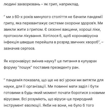
людині захворювань – як грип, наприклад.
” ми з 60-х років минулого століття не бачили пандемії
грипу, яка перевантажує системи охорони здоров’я. Ми
звикли жити з грипом. Є сезонні вакцини, хороші ліки,
протоколи лікування. Хотілося б, щоб коронавірусна
інфекція швидше перейшла в розряд звичних хвороб”, –
зазначив сергєєв.
Як коронавірус змінив науку? це питання в кулуарах
форуму “пошук” поставив президенту ран.
” пандемія показала, що ще не всі уроки ми витягли для
науки, для її організації. Ми повинні мати заділ і бути
готовими в будь-який момент почати боротися з новими
вірусами. Всі розуміють, що віруси-це природний
інструмент еволюції. Якби не вони, не було б того