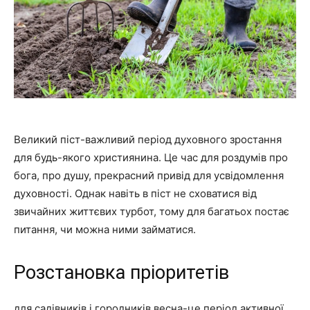
Великий піст-важливий період духовного зростання
для будь-якого християнина. Це час для роздумів про
бога, про душу, прекрасний привід для усвідомлення
духовності. Однак навіть в піст не сховатися від
звичайних життєвих турбот, тому для багатьох постає
питання, чи можна ними займатися.
Розстановка пріоритетів
для садівників і городників весна-це період активної