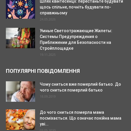
Шлях квінтесенції: перестаньте будувати
щось спільне, почніть будувати по-
справжньому
24.05.2026
Умные Светоотражающие Жилеты:
Системы Предупреждения о
Приближении для Безопасности на
Стройплощадке
19.11.2025
ПОПУЛЯРНІ ПОВІДОМЛЕННЯ
Чому сниться вже померлий батько. До
чого сниться померлий батько
18.09.2019
До чого сниться померла мама
посміхається. Що означає покійна мама
уві...
03.05.2020