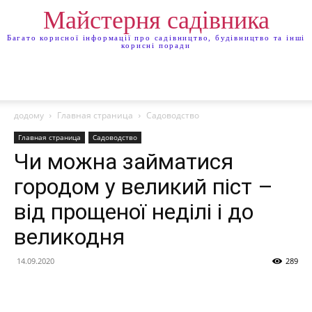
Майстерня садівника
Багато корисної інформації про садівництво, будівництво та інші
корисні поради
додому
Главная страница
Садоводство
Главная страница
Садоводство
Чи можна займатися
городом у великий піст –
від прощеної неділі і до
великодня
14.09.2020
289