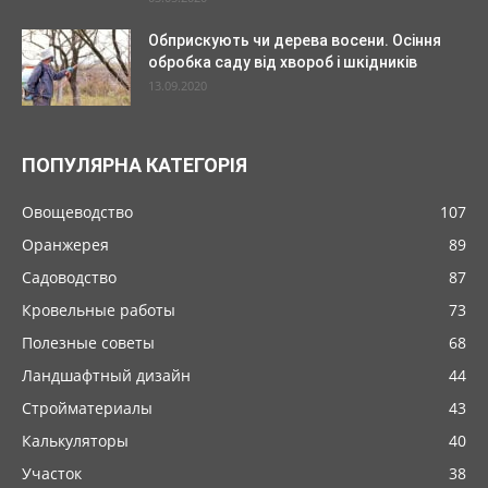
Обприскують чи дерева восени. Осіння
обробка саду від хвороб і шкідників
13.09.2020
ПОПУЛЯРНА КАТЕГОРІЯ
Овощеводство
107
Оранжерея
89
Садоводство
87
Кровельные работы
73
Полезные советы
68
Ландшафтный дизайн
44
Стройматериалы
43
Калькуляторы
40
Участок
38