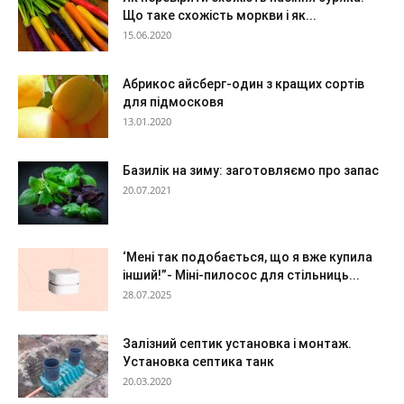
Що таке схожість моркви і як...
15.06.2020
Абрикос айсберг-один з кращих сортів
для підмосковя
13.01.2020
Базилік на зиму: заготовляємо про запас
20.07.2021
‘Мені так подобається, що я вже купила
інший!”- Міні-пилосос для стільниць...
28.07.2025
Залізний септик установка і монтаж.
Установка септика танк
20.03.2020