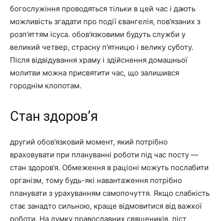
богослужіння проводяться тільки в цей час і дають
можливість згадати про події євангелія, пов’язаних з
розп’яттям ісуса. обов’язковими будуть служби у
великий четвер, страсну п’ятницю і велику суботу.
Після відвідування храму і здійснення домашньої
молитви можна присвятити час, що залишився
городнім клопотам.
Стан здоров’я
другий обов’язковий момент, який потрібно
враховувати при плануванні роботи під час посту —
стан здоров’я. Обмеження в раціоні можуть послабити
організм, тому будь-які навантаження потрібно
планувати з урахуванням самопочуття. Якщо слабкість
стає занадто сильною, краще відмовитися від важкої
роботи. На думку православних священиків, піст