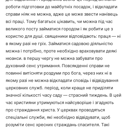
роботи підготовки до майбутніх посадок, і відкладати
справи ніяк не можна, адже це може звести нанівець
всі праці. Тому багатьох цікавить, чи можна під час
великого посту займатися городом і як робити це з
користю для душі. священики відповідають: праця — ні
в якому разі не гріх. Займатися садовою діяльністю
можна і потрібно, проте необхідно враховувати деякі
нюанси. в першу чергу не можна забувати про
духовний сенс утримання. Повсякденні справи не
повинні витісняти роздуми про бога, через них ні в
якому разі не можна відкладати сповідь і відвідування
церковних служб. період, коли краще не приділяти
значної кількості часу саду — страсний тиждень. В цей
час християни утримуються найсуворіше і згадують
про страждання христа. У церквах проводяться
спеціальні служби, які необхідно відвідувати, щоб
розуміти сенс хресних страждань спасителя. Такі