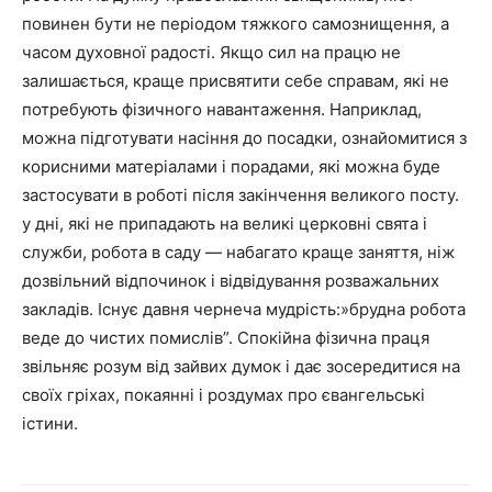
повинен бути не періодом тяжкого самознищення, а
часом духовної радості. Якщо сил на працю не
залишається, краще присвятити себе справам, які не
потребують фізичного навантаження. Наприклад,
можна підготувати насіння до посадки, ознайомитися з
корисними матеріалами і порадами, які можна буде
застосувати в роботі після закінчення великого посту.
у дні, які не припадають на великі церковні свята і
служби, робота в саду — набагато краще заняття, ніж
дозвільний відпочинок і відвідування розважальних
закладів. Існує давня чернеча мудрість:»брудна робота
веде до чистих помислів”. Спокійна фізична праця
звільняє розум від зайвих думок і дає зосередитися на
своїх гріхах, покаянні і роздумах про євангельські
істини.