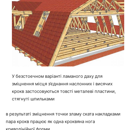
У безстоечном варіанті ламаного даху для
зміцнення місця з’єднання наслонних і висячих
крокв застосовуються товсті металеві пластини,
стягнуті шпильками
в результаті зміцнення точки зламу ската накладками
пара крокв працює як одна кроквяна нога
криволінійної форми.