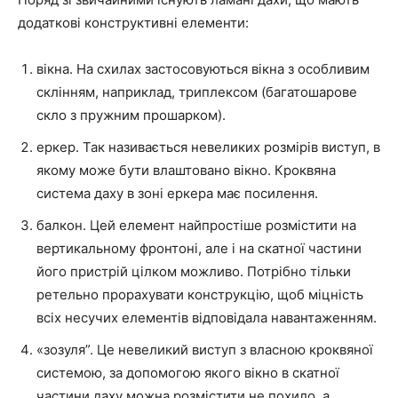
додаткові конструктивні елементи:
вікна. На схилах застосовуються вікна з особливим
склінням, наприклад, триплексом (багатошарове
скло з пружним прошарком).
еркер. Так називається невеликих розмірів виступ, в
якому може бути влаштовано вікно. Кроквяна
система даху в зоні еркера має посилення.
балкон. Цей елемент найпростіше розмістити на
вертикальному фронтоні, але і на скатної частини
його пристрій цілком можливо. Потрібно тільки
ретельно прорахувати конструкцію, щоб міцність
всіх несучих елементів відповідала навантаженням.
«зозуля”. Це невеликий виступ з власною кроквяної
системою, за допомогою якого вікно в скатної
частини даху можна розмістити не похило, а