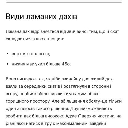
Види ламаних дахів
Ламана дах відрізняється від звичайної тим, що її скат
складається з двох площин:
верхня є пологою;
нижня має ухил більше 45o.
Вона виглядає так, як ніби звичайну двосхилий дах
взяли за серединки скатів і розтягнули в сторони і
вгору, неабияк збільшивши тим самим обсяг
горищного простору. Але збільшення обсягу-це тільки
один з плюсів такого рішення. Другий-можливість
зробити дах більш високою. Адже її верхня частина, на
рівні якої натиск вітру є максимальним, завдяки