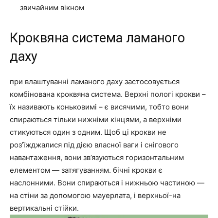
звичайним вікном
Кроквяна система ламаного
даху
при влаштуванні ламаного даху застосовується
комбінована кроквяна система. Верхні пологі крокви –
їх називають коньковимі – є висячими, тобто вони
спираються тільки нижніми кінцями, а верхніми
стикуються один з одним. Щоб ці крокви не
роз’їжджалися під дією власної ваги і снігового
навантаження, вони зв’язуються горизонтальним
елементом — затягуванням. бічні крокви є
наслонними. Вони спираються і нижньою частиною —
на стіни за допомогою мауерлата, і верхньої-на
вертикальні стійки.