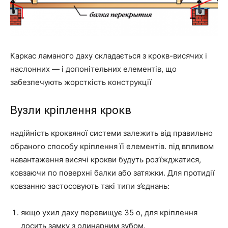
Каркас ламаного даху складається з крокв-висячих і
наслонних — і допонітельних елементів, що
забезпечують жорсткість конструкції
Вузли кріплення крокв
надійність кроквяної системи залежить від правильно
обраного способу кріплення її елементів. під впливом
навантаження висячі крокви будуть роз’їжджатися,
ковзаючи по поверхні балки або затяжки. Для протидії
ковзанню застосовують такі типи з’єднань:
якщо ухил даху перевищує 35 o, для кріплення
досить замку з одинарним зубом.