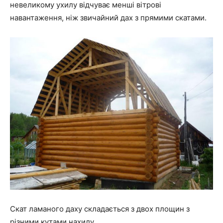
невеликому ухилу відчуває менші вітрові
навантаження, ніж звичайний дах з прямими скатами.
Скат ламаного даху складається з двох площин з
різними кутами нахилу