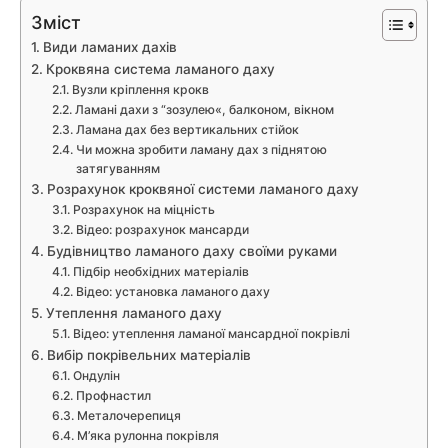
Зміст
Види ламаних дахів
Кроквяна система ламаного даху
Вузли кріплення крокв
Ламані дахи з “зозулею«, балконом, вікном
Ламана дах без вертикальних стійок
Чи можна зробити ламану дах з піднятою
затягуванням
Розрахунок кроквяної системи ламаного даху
Розрахунок на міцність
Відео: розрахунок мансарди
Будівництво ламаного даху своїми руками
Підбір необхідних матеріалів
Відео: установка ламаного даху
Утеплення ламаного даху
Відео: утеплення ламаної мансардної покрівлі
Вибір покрівельних матеріалів
Ондулін
Профнастил
Металочерепиця
М’яка рулонна покрівля