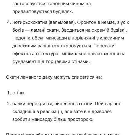
застосовується головним чином на
прилаштовуються будівлях.
чотирьохскатна (вальмовая). Фронтонів немає, з усіх
боків — ламані скати. Зводиться на окремій будівлі.
Недолік-обсяг мансарди в порівнянні з класичним
двосхилим варіантом скорочується. Переваги:
ефектна архітектура і мінімальне навантаження на
фундамент під торцевими стінами.
Скати ламаного даху можуть спиратися на:
стіни.
балки перекриття, винесені за стіни. Цей варіант
складніше в реалізації, але зате він дозволяє
зробити мансарду більш просторою.
Поряд зі звичайними існують ламані дахи, що мають