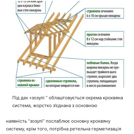
Під дах «зозулі ” облаштовується окрема кроквяна
система, жорстко з’єднана з основною
наявність “зозулі” послаблює основну кроквяну
систему, крім того, потрібна ретельна герметизація