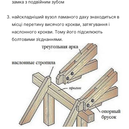
замка з подвійним зубом
найскладніший вузол ламаного даху знаходиться в
місці перетину висячого крокви, затягування і
наслонного крокви. Тому його підсилюють
болтовими з’єднаннями.