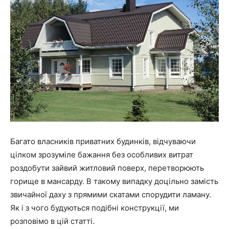
Багато власників приватних будинків, відчуваючи
цілком зрозуміле бажання без особливих витрат
роздобути зайвий житловий поверх, перетворюють
горище в мансарду. В такому випадку доцільно замість
звичайної даху з прямими скатами спорудити ламану.
Як і з чого будуються подібні конструкції, ми
розповімо в цій статті.