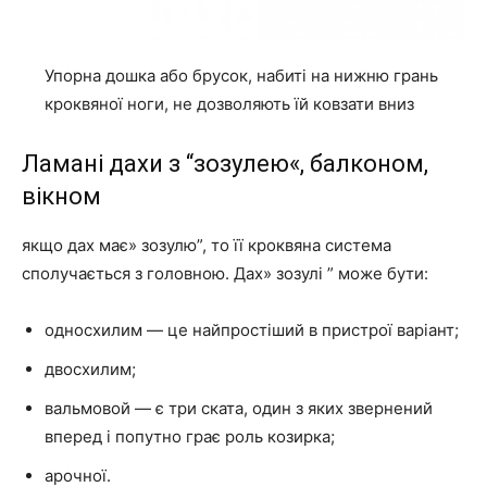
Упорна дошка або брусок, набиті на нижню грань
кроквяної ноги, не дозволяють їй ковзати вниз
Ламані дахи з “зозулею«, балконом,
вікном
якщо дах має» зозулю”, то її кроквяна система
сполучається з головною. Дах» зозулі ” може бути:
односхилим — це найпростіший в пристрої варіант;
двосхилим;
вальмовой — є три ската, один з яких звернений
вперед і попутно грає роль козирка;
арочної.