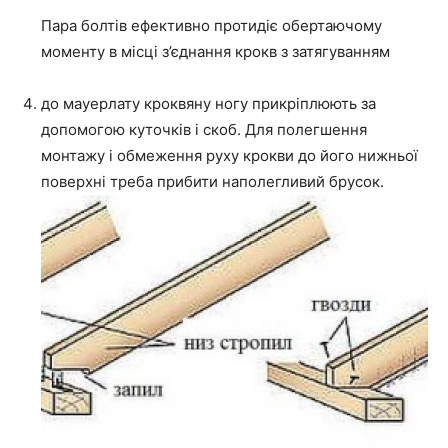
Пара болтів ефективно протидіє обертаючому
моменту в місці з’єднання крокв з затягуванням
до мауерлату кроквяну ногу прикріплюють за
допомогою куточків і скоб. Для полегшення
монтажу і обмеження руху крокви до його нижньої
поверхні треба прибити наполегливий брусок.