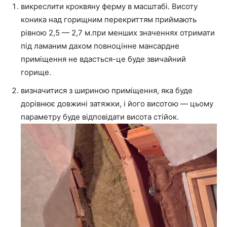
викреслити кроквяну ферму в масштабі. Висоту
коника над горищним перекриттям приймають
рівною 2,5 — 2,7 м.при менших значеннях отримати
під ламаним дахом повноцінне мансардне
приміщення не вдасться-це буде звичайний
горище.
визначитися з шириною приміщення, яка буде
дорівнює довжині затяжки, і його висотою — цьому
параметру буде відповідати висота стійок.