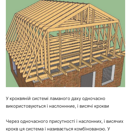
У кроквяній системі ламаного даху одночасно
використовуються і наслоннние, і висячі крокви
Через одночасного присутності і наслонних, і висячих
крокв ця система і називається комбінованою. У