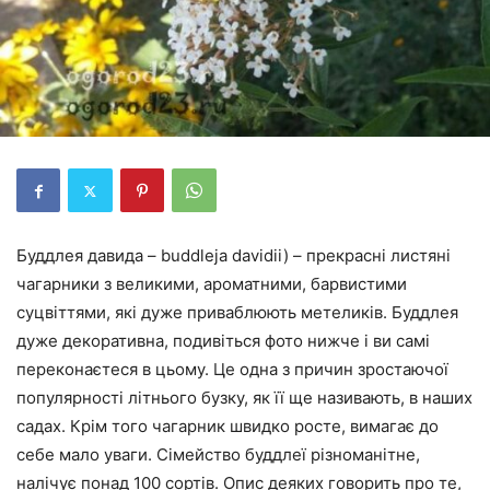
Буддлея давида – buddleja davidii) – прекрасні листяні
чагарники з великими, ароматними, барвистими
суцвіттями, які дуже приваблюють метеликів. Буддлея
дуже декоративна, подивіться фото нижче і ви самі
переконаєтеся в цьому. Це одна з причин зростаючої
популярності літнього бузку, як її ще називають, в наших
садах. Крім того чагарник швидко росте, вимагає до
себе мало уваги. Сімейство буддлеї різноманітне,
налічує понад 100 сортів. Опис деяких говорить про те,