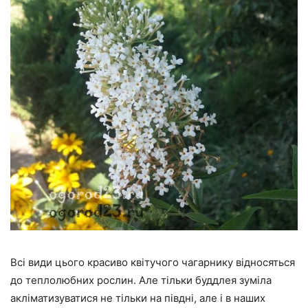
Всі види цього красиво квітучого чагарнику відносяться
до теплолюбних рослин. Але тільки буддлея зуміла
акліматизуватися не тільки на півдні, але і в наших