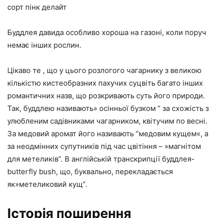
сорт пінк делайт
Буддлея давида особливо хороша на газоні, коли поруч
немає інших рослин.
Цікаво те , що у цього розлогого чагарнику з великою
кількістю кистеобразних пахучих суцвіть багато інших
романтичних назв, що розкривають суть його природи.
Так, буддлею називають» осінньої бузком ” за схожість з
улюбленим садівниками чагарником, квітучим по весні.
За медовий аромат його називають “медовим кущем«, а
за неодмінних супутників під час цвітіння – »магнітом
для метеликів”. В англійській транскрипції буддлея-
butterfly bush, що, буквально, перекладається
як»метеликовий кущ”.
Історія поширення