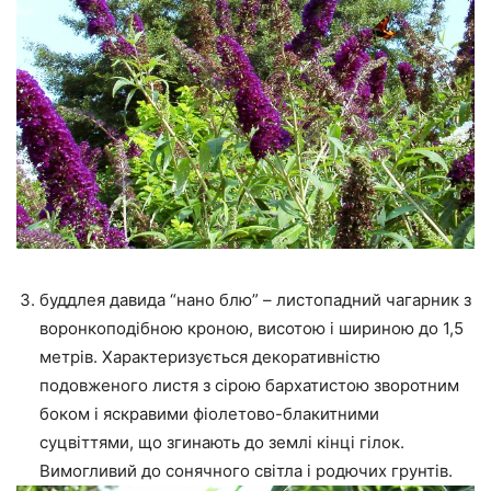
буддлея давида “нано блю” – листопадний чагарник з
воронкоподібною кроною, висотою і шириною до 1,5
метрів. Характеризується декоративністю
подовженого листя з сірою бархатистою зворотним
боком і яскравими фіолетово-блакитними
суцвіттями, що згинають до землі кінці гілок.
Вимогливий до сонячного світла і родючих грунтів.