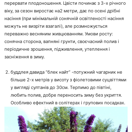
перервати плодоношення. Цвісти починає з 3-х річного
віку, за сезон виростає на2 метри, дає по осені дрібні
насіння (при мінімальній сонячній освітленості насіння
можуть не визріти взагалі), але розмножується
переважно весняним живцюванням. Умови росту:
сонячна сторона, вапняні грунти, своєчасний полив і
періодичне зрошення, підживлення, утеплення і
засніження в зиму.
буддлея давида “блек найт” -потужний чагарник не
більше 2-х метрів у висоту з фіолетовими суцвіттями
у вигляді султанів до 30см. Терпимо до півтіні,
любить полив, добре переносить зиму без укриття.
Особливо ефектний в солітерах і групових посадках.