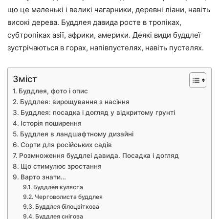
що це маленькі і великі чагарники, деревні ліани, навіть
високі дерева. Буддлея давида росте в тропіках,
субтропіках азії, африки, америки. Деякі види буддлеї
зустрічаються в горах, напівпустелях, навіть пустелях.
Зміст
Буддлея, фото і опис
Буддлея: вирощування з насіння
Буддлея: посадка і догляд у відкритому грунті
Історія поширення
Буддлея в ландшафтному дизайні
Сорти для російських садів
Розмноження буддлеі давида. Посадка і догляд
Що стимулює зростання
Варто знати…
Буддлея куляста
Черговолиста буддлея
Буддлея білоцвіткова
Буддлея снігова