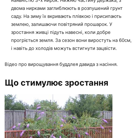
наявністю 3-х нирок. Нижню частину держака, з
двома нирками заглиблюють в розпушений грунт
саду. На зиму їх вкривають плівкою і присипають
землею, залишаючи повітряний прошарок. У
зростання живці підуть навесні, коли добре
прогріється земля. За сезон вони виростуть на 60см,
і навіть до холодів можуть встигнути зацвісти.
Відео про вирощування буддлея давида з насіння.
Що стимулює зростання