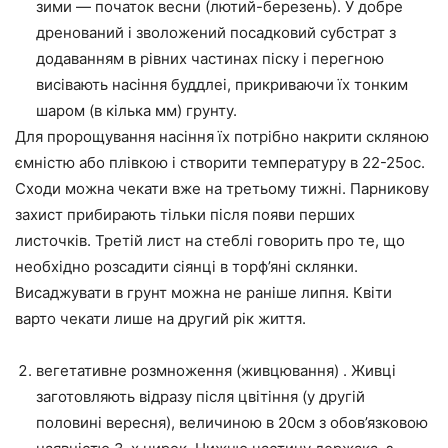
зими — початок весни (лютий-березень). У добре
дренований і зволожений посадковий субстрат з
додаванням в рівних частинах піску і перегною
висівають насіння буддлеі, прикриваючи їх тонким
шаром (в кілька мм) грунту.
Для пророщування насіння їх потрібно накрити скляною
ємністю або плівкою і створити температуру в 22-25ос.
Сходи можна чекати вже на третьому тижні. Парникову
захист прибирають тільки після появи перших
листочків. Третій лист на стеблі говорить про те, що
необхідно розсадити сіянці в торф’яні склянки.
Висаджувати в грунт можна не раніше липня. Квіти
варто чекати лише на другий рік життя.
вегетативне розмноження (живцювання) . Живці
заготовляють відразу після цвітіння (у другій
половині вересня), величиною в 20см з обов’язковою