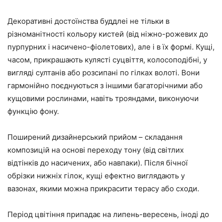
Декоративні достоїнства буддлеі не тільки в
різноманітності кольору кистей (від ніжно-рожевих до
пурпурних і насичено-фіолетових), але і в їх формі. Кущі,
часом, прикрашають кулясті суцвіття, колосоподібні, у
вигляді султанів або розсипані по гілках волоті. Вони
гармонійно поєднуються з іншими багаторічними або
кущовими рослинами, навіть трояндами, виконуючи
функцію фону.
Поширений дизайнерський прийом – складання
композицій на основі переходу тону (від світлих
відтінків до насичених, або навпаки). Після бічної
обрізки нижніх гілок, кущі ефектно виглядають у
вазонах, якими можна прикрасити терасу або сходи.
Період цвітіння припадає на липень-вересень, іноді до