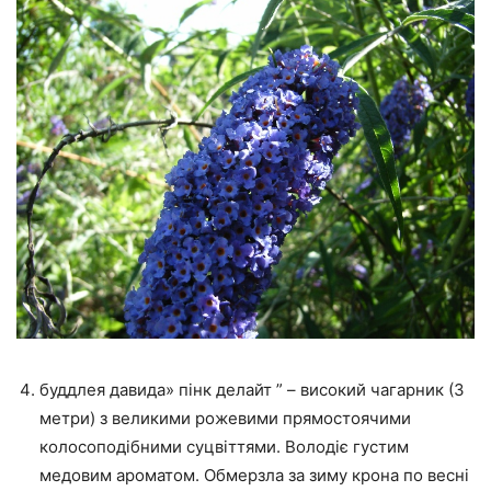
буддлея давида» пінк делайт ” – високий чагарник (3
метри) з великими рожевими прямостоячими
колосоподібними суцвіттями. Володіє густим
медовим ароматом. Обмерзла за зиму крона по весні