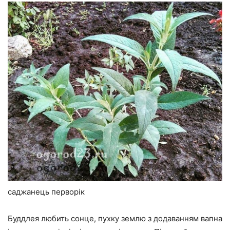
саджанець перворік
Буддлея любить сонце, пухку землю з додаванням вапна