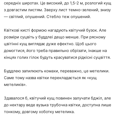
середніх широтах. Це високий, до 1,5-2 м, розлогий кущ
з довгастим листям. Зверху лист темно-зелений, знизу
— світлий, опушений. Стебло теж опушений.
Квіткові кисті формою нагадують квітучий бузок. Але
розміри суцвіть у буддлеі дещо менше. При рясному
цвітінні кущ виглядає дуже ефектно. Щоб цього
домогтися, його треба правильно обрізати, інакше на
кінцях голих гілок будуть красуватися рідкісні суцвіття.
Буддлею запилюють комахи, переважно, це метелики.
Саме тому назва квітки перекладається як «кущ
метеликів».
Здавалося б, квітучий кущ повинен залучати бджіл, але
до нектару веде вузька трубочка квітки, доступна лише
тонкому, довгому хоботку метелика.