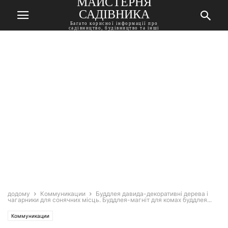
МАЙСТЕРНЯ
САДІВНИКА
Багато корисної інформації про
садівництво, будівництво та інші
корисні поради
додому
Коммуникации
Буддлея давида-декоративні дерева і
чагарники для сонячних місць. Буддлея-магніт для комах буддлея...
Коммуникации