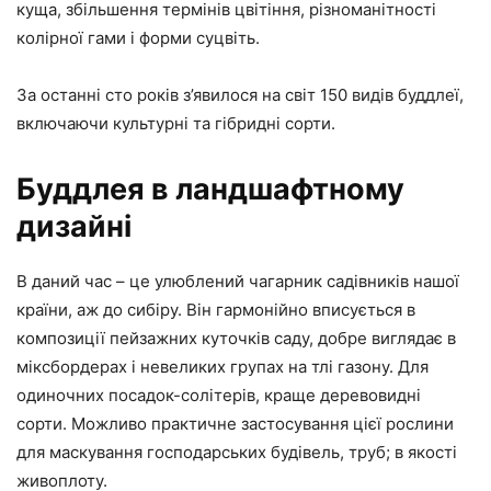
куща, збільшення термінів цвітіння, різноманітності
колірної гами і форми суцвіть.
За останні сто років з’явилося на світ 150 видів буддлеї,
включаючи культурні та гібридні сорти.
Буддлея в ландшафтному
дизайні
В даний час – це улюблений чагарник садівників нашої
країни, аж до сибіру. Він гармонійно вписується в
композиції пейзажних куточків саду, добре виглядає в
міксбордерах і невеликих групах на тлі газону. Для
одиночних посадок-солітерів, краще деревовидні
сорти. Можливо практичне застосування цієї рослини
для маскування господарських будівель, труб; в якості
живоплоту.