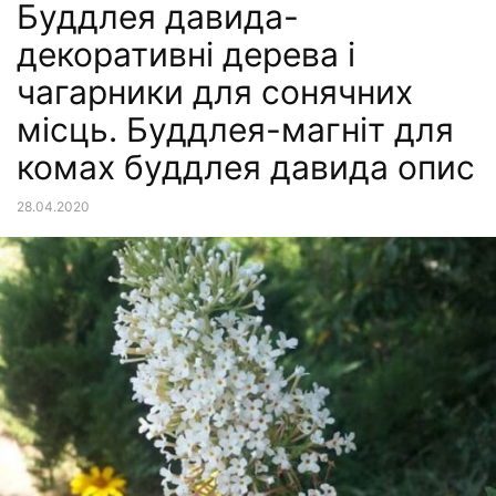
Буддлея давида-
декоративні дерева і
чагарники для сонячних
місць. Буддлея-магніт для
комах буддлея давида опис
28.04.2020