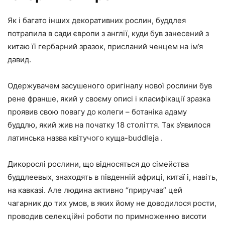
Як і багато інших декоративних рослин, буддлея
потрапила в сади європи з англії, куди був занесений з
китаю її гербарний зразок, присланий ченцем на ім’я
давид.
Одержувачем засушеного оригіналу нової рослини був
рене франше, який у своєму описі і класифікації зразка
проявив свою повагу до колеги – ботаніка адаму
буддлю, який жив на початку 18 століття. Так з’явилося
латинська назва квітучого куща-buddleja .
Дикорослі рослини, що відносяться до сімейства
буддлеевых, знаходять в південній африці, китаї і, навіть,
на кавказі. Але людина активно “приручав” цей
чагарник до тих умов, в яких йому не доводилося рости,
проводив селекційні роботи по примноженню висоти