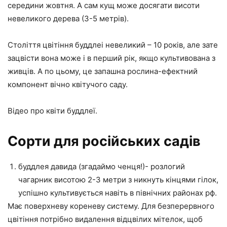
середини жовтня. А сам кущ може досягати висоти
невеликого дерева (3-5 метрів).
Століття цвітіння буддлеі невеликий – 10 років, але зате
зацвісти вона може і в перший рік, якщо культивована з
живців. А по цьому, це запашна рослина-ефектний
компонент вічно квітучого саду.
Відео про квіти буддлеї.
Сорти для російських садів
буддлея давида (згадаймо ченця!)- розлогий
чагарник висотою 2-3 метри з никнуть кінцями гілок,
успішно культивується навіть в північних районах рф.
Має поверхневу кореневу систему. Для безперервного
цвітіння потрібно видалення відцвілих мітелок, щоб