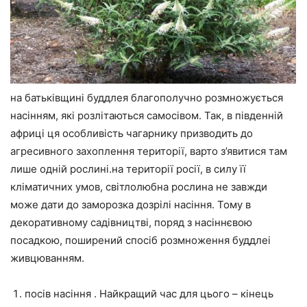
на батьківщині буддлея благополучно розмножується
насінням, які розлітаються самосівом. Так, в південній
африці ця особливість чагарнику призводить до
агресивного захоплення території, варто з’явитися там
лише одній рослині.на території росії, в силу її
кліматичних умов, світлолюбна рослина не завжди
може дати до заморозка дозрілі насіння. Тому в
декоративному садівництві, поряд з насіннєвою
посадкою, поширений спосіб розмноження буддлеі
живцюванням.
посів насіння . Найкращий час для цього – кінець