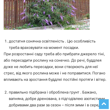
достатня сонячна освітленість . Цю особливість
треба враховувати на момент посадки.
При розростанні саду треба або прибрати джерело тіні,
або пересадити рослину на сонечко. До речі, буддлея
дуже не любить пересадки, вони створюють для неї
стрес, від якого рослина може і не поправитися. Погано
впливають на зростання буддлеі постійні протяги і вітер.
правильно підібрана і оброблена грунт . Бажано,
вапняна, добре дренована, з підгодівлею азотистими
добривами два рази за сезон – після зими і в середині