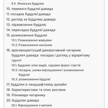
Японська буддлея
переваги буддлеі давида
посадка буддлеї давида
догляд за буддлею давида
підживлення буддлеі
пересадка буддлеї давида
розмноження буддлеі
Розмноження живцями
Розмноження насінням
красивоцветущий декоративний чагарник
буддлея давида: посадка і догляд у відкритому
грунті
буддлея: опис видів, садових форм і сортів
посадка, умови вирощування і розмноження
буддлеі
розмноження буддлеі
буддлея в ландшафтному дизайні
Характеристика та опис рослини
Різновиди чагарнику
Буддлея давида
Вирощування з насіння