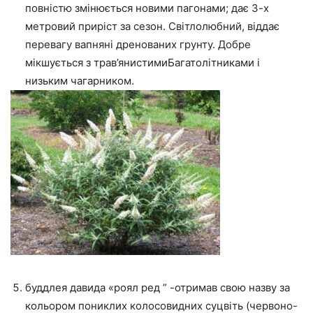
повністю змінюється новими пагонами; дає 3-х
метровий приріст за сезон. Світлолюбний, віддає
перевагу вапняні дренованих грунту. Добре
мікшується з трав’янистимиБагатолітниками і
низьким чагарником.
буддлея давида «роял ред ” -отримав свою назву за
кольором пониклих колосовидних суцвіть (червоно-