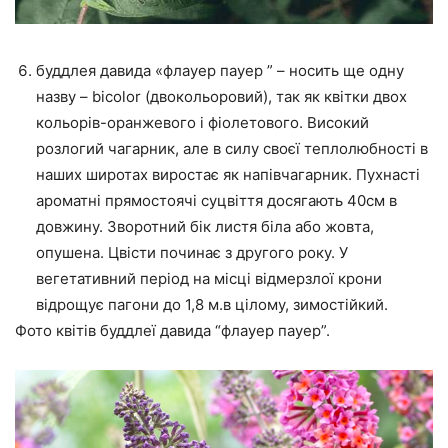
буддлея давида «флауер пауер ” – носить ще одну
назву – bicolor (двокольоровий), так як квітки двох
кольорів-оранжевого і фіолетового. Високий
розлогий чагарник, але в силу своєї теплолюбності в
наших широтах виростає як напівчагарник. Пухнасті
ароматні прямостоячі суцвіття досягають 40см в
довжину. Зворотний бік листя біла або жовта,
опушена. Цвісти починає з другого року. У
вегетативний період на місці відмерзлої крони
відрощує пагони до 1,8 м.в цілому, зимостійкий.
Фото квітів буддлеї давида “флауер пауер”.