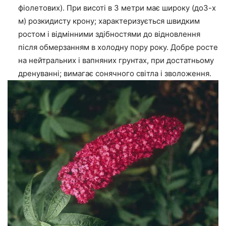
фіолетових). При висоті в 3 метри має широку (до3-х
м) розкидисту крону; характеризується швидким
ростом і відмінними здібностями до відновлення
після обмерзанням в холодну пору року. Добре росте
на нейтральних і вапняних грунтах, при достатньому
дренуванні; вимагає сонячного світла і зволоження.