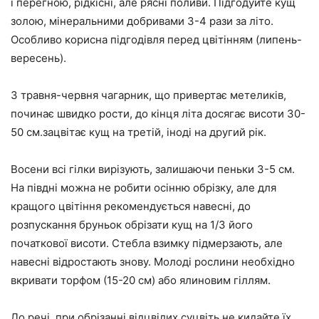
і перегною, рідкісні, але рясні поливи. Підгодуйте кущ
золою, мінеральними добривами 3-4 рази за літо.
Особливо корисна підгодівля перед цвітінням (липень-
вересень).
З травня-червня чагарник, що привертає метеликів,
починає швидко рости, до кінця літа досягає висоти 30-
50 см.зацвітає кущ на третій, іноді на другий рік.
Восени всі гілки вирізують, залишаючи пеньки 3-5 см.
На півдні можна не робити осінню обрізку, але для
кращого цвітіння рекомендується навесні, до
розпускання бруньок обрізати кущ на 1/3 його
початкової висоти. Стебла взимку підмерзають, але
навесні відростають знову. Молоді рослини необхідно
вкривати торфом (15-20 см) або ялиновим гіллям.
До речі, при обрізанні відцвілих суцвіть не кидайте їх