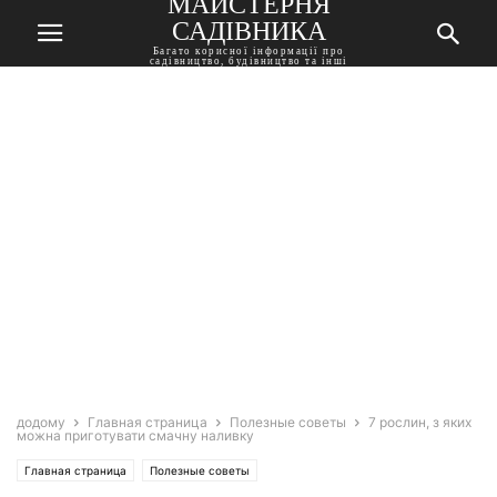
МАЙСТЕРНЯ
САДІВНИКА
Багато корисної інформації про
садівництво, будівництво та інші
корисні поради
додому
Главная страница
Полезные советы
7 рослин, з яких
можна приготувати смачну наливку
Главная страница
Полезные советы