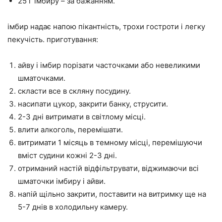
25 г імбиру – за бажанням.
імбир надає напою пікантність, трохи гостроти і легку
пекучість. приготування:
айву і імбир порізати часточками або невеликими
шматочками.
скласти все в скляну посудину.
насипати цукор, закрити банку, струсити.
2-3 дні витримати в світлому місці.
влити алкоголь, перемішати.
витримати 1 місяць в темному місці, перемішуючи
вміст судини кожні 2-3 дні.
отриманий настій відфільтрувати, віджимаючи всі
шматочки імбиру і айви.
напій щільно закрити, поставити на витримку ще на
5-7 днів в холодильну камеру.