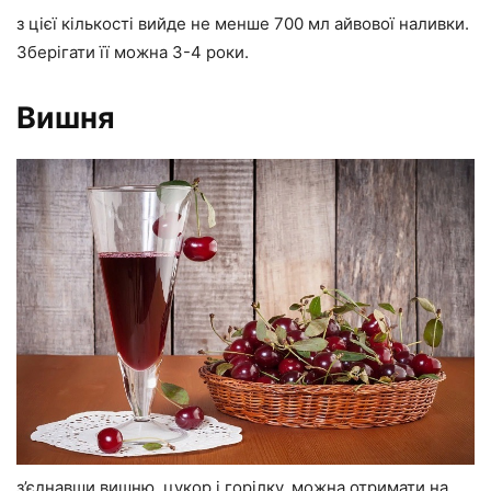
з цієї кількості вийде не менше 700 мл айвової наливки.
Зберігати її можна 3-4 роки.
Вишня
з’єднавши вишню, цукор і горілку, можна отримати на