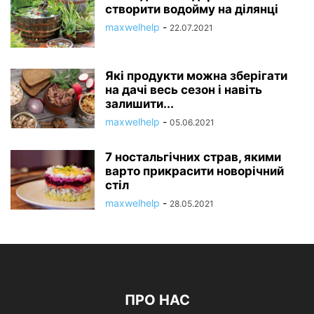
створити водойму на ділянці
maxwelhelp
-
22.07.2021
Які продукти можна зберігати
на дачі весь сезон і навіть
залишити...
maxwelhelp
-
05.06.2021
7 ностальгічних страв, якими
варто прикрасити новорічний
стіл
maxwelhelp
-
28.05.2021
ПРО НАС