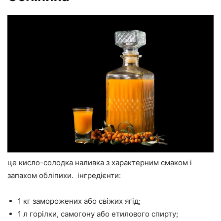
це кисло-солодка наливка з характерним смаком і
запахом обліпихи. інгредієнти:
1 кг заморожених або свіжих ягід;
1 л горілки, самогону або етилового спирту;