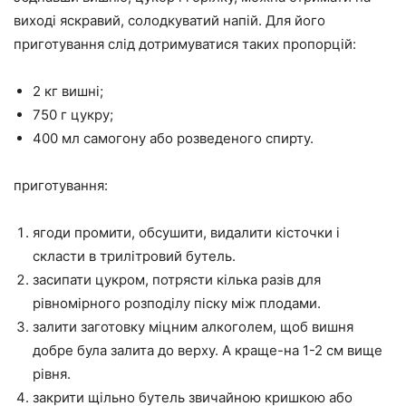
виході яскравий, солодкуватий напій. Для його
приготування слід дотримуватися таких пропорцій:
2 кг вишні;
750 г цукру;
400 мл самогону або розведеного спирту.
приготування:
ягоди промити, обсушити, видалити кісточки і
скласти в трилітровий бутель.
засипати цукром, потрясти кілька разів для
рівномірного розподілу піску між плодами.
залити заготовку міцним алкоголем, щоб вишня
добре була залита до верху. А краще-на 1-2 см вище
рівня.
закрити щільно бутель звичайною кришкою або