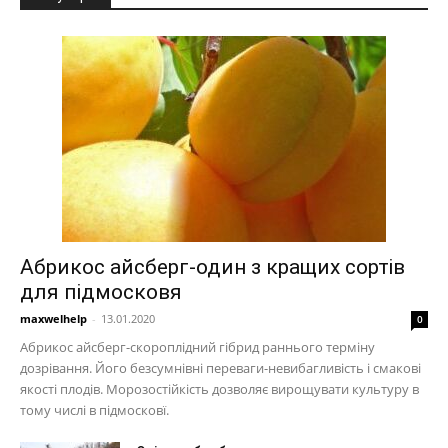
Абрикос айсберг-один з кращих сортів
для підмосковя
maxwelhelp
-
13.01.2020
0
Абрикос айсберг-скороплідний гібрид раннього терміну
дозрівання. Його безсумнівні переваги-невибагливість і смакові
якості плодів. Морозостійкість дозволяє вирощувати культуру в
тому числі в підмосковї.