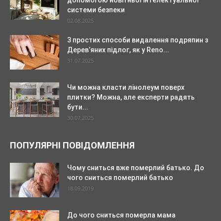
допомогою новітньої інтелектуальної
системи безпеки
02.08.2025
3 простих способи видалення подряпин з
Дерев’яних підлог, як у Reno...
31.07.2025
Чи можна класти лінолеум поверх
плитки? Можна, але експерти радять
бути...
30.07.2025
ПОПУЛЯРНІ ПОВІДОМЛЕННЯ
Чому сниться вже померлий батько. До
чого сниться померлий батько
18.09.2019
До чого сниться померла мама