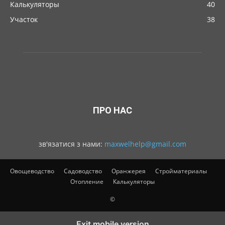
Калькуляторы
40
Участок
38
ПРО НАС
зв'язатися з нами:
maxwelhelp@gmail.com
Овощеводство
Садоводство
Оранжерея
Стройматериалы
Отопление
Калькуляторы
©
Exit mobile version