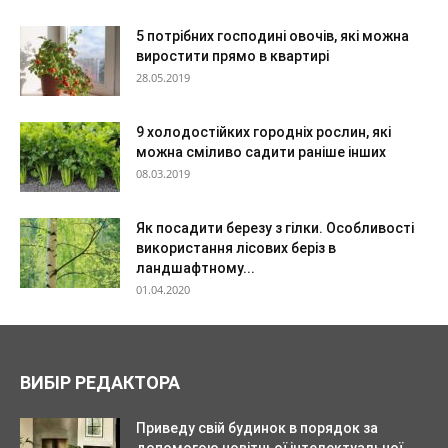
5 потрібних господині овочів, які можна
виростити прямо в квартирі
28.05.2019
9 холодостійких городніх рослин, які
можна сміливо садити раніше інших
08.03.2019
Як посадити березу з гілки. Особливості
використання лісових беріз в
ландшафтному...
01.04.2020
ВИБІР РЕДАКТОРА
Приведу свій будинок в порядок за