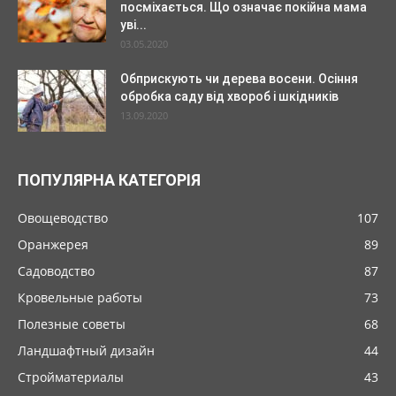
посміхається. Що означає покійна мама
уві...
03.05.2020
Обприскують чи дерева восени. Осіння
обробка саду від хвороб і шкідників
13.09.2020
ПОПУЛЯРНА КАТЕГОРІЯ
Овощеводство
107
Оранжерея
89
Садоводство
87
Кровельные работы
73
Полезные советы
68
Ландшафтный дизайн
44
Стройматериалы
43