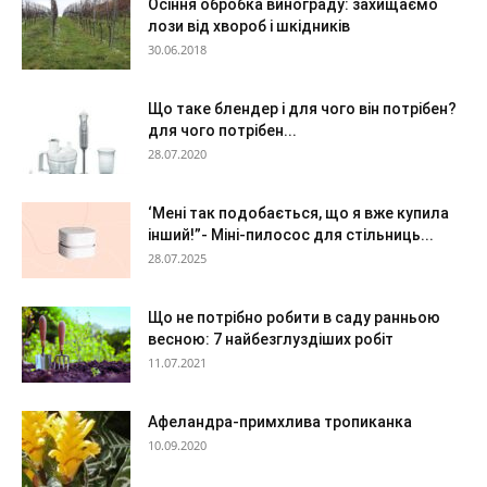
Осіння обробка винограду: захищаємо
лози від хвороб і шкідників
30.06.2018
Що таке блендер і для чого він потрібен?
для чого потрібен...
28.07.2020
‘Мені так подобається, що я вже купила
інший!”- Міні-пилосос для стільниць...
28.07.2025
Що не потрібно робити в саду ранньою
весною: 7 найбезглуздіших робіт
11.07.2021
Афеландра-примхлива тропиканка
10.09.2020