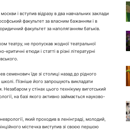
 москви і вступив відразу в два навчальних заклади
лософський факультет за власним бажанням і в
юридичний факультет за наполяганням батьків.
ом театру, не пропускав жодної театральної
о-критичні етюди і статті в різні літературні
вського.
лев семенович їде зі столиці назад до рідного
 школі. Пізніше його запрошують викладати
ум. Незабаром у стінах цього технікуму виготський
огії, на базі якого активно займається науково-
хоневрології, який проходив в ленінграді, молодий,
вінційного містечка виступив зі своєю першою