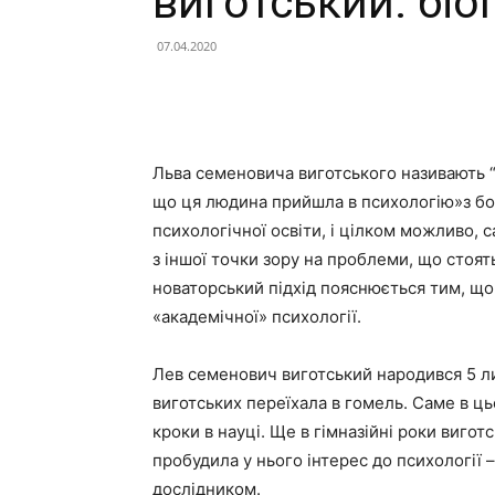
виготський: біог
07.04.2020
Льва семеновича виготського називають “
що ця людина прийшла в психологію»з бо
психологічної освіти, і цілком можливо, 
з іншої точки зору на проблеми, що стоя
новаторський підхід пояснюється тим, що
«академічної» психології.
Лев семенович виготський народився 5 лис
виготських переїхала в гомель. Саме в цьо
кроки в науці. Ще в гімназійні роки вигот
пробудила у нього інтерес до психології 
дослідником.