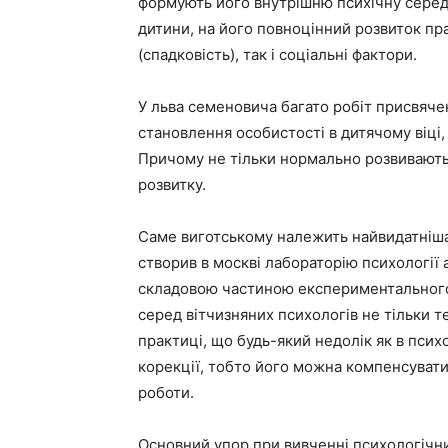
формують його внутрішню психічну середу
дитини, на його повноцінний розвиток пра
(спадковість), так і соціальні фактори.
У льва семеновича багато робіт присвяче
становлення особистості в дитячому віці,
Причому не тільки нормально розвиваються
розвитку.
Саме виготському належить найвидатніша 
створив в москві лабораторію психології
складовою частиною експериментального 
серед вітчизняних психологів не тільки т
практиці, що будь-який недолік як в психо
корекції, тобто його можна компенсувати
роботи.
Основний упор при вивченні психологічн