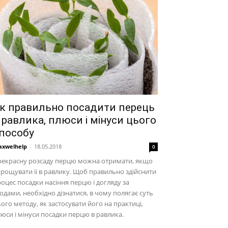
к правильно посадити перець
 равлика, плюси і мінуси цього
пособу
xwelhelp
-
18.05.2018
0
рекрасну розсаду перцю можна отримати, якщо
рощувати її в равлику. Щоб правильно здійснити
оцес посадки насіння перцю і догляду за
одами, необхідно дізнатися, в чому полягає суть
ого методу, як застосувати його на практиці,
юси і мінуси посадки перцю в равлика.