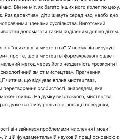
імих. Він не міг, як багато інших його колег по цеху,
є. Раз дефективні діти живуть серед нас, необхідно
вноправними членами суспільства. Виготський
жливостей допомагати таким обділеним долею дітям.
о « “психологія мистецтва”. У ньому він висунув
ми«, про те, що в мистецтві форма»развоплощает
рмальний метод через його нездатність «розкрити і
психологічний зміст мистецтва». Прагнення
ції читача, що відчуває вплив мистецтва»,
м перетворення особистості, знаряддям, яке
 обмежені сили». На думку виготського, мистецтво
рає дуже важливу роль в організації поведінки,
ності він зайнявся проблемами мислення і мови і
». У цій фундаментальній науковій праці основною є