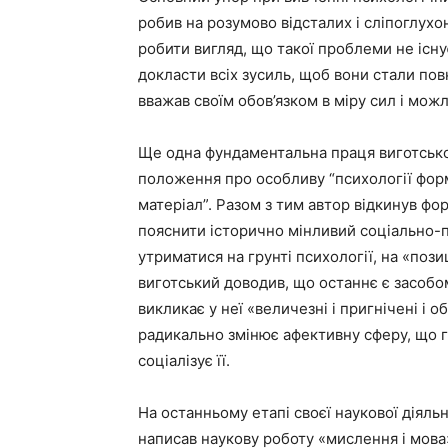
робив на розумово відсталих і сліпоглухон
робити вигляд, що такої проблеми не існу
докласти всіх зусиль, щоб вони стали по
вважав своїм обов’язком в міру сил і мо
Ще одна фундаментальна праця виготськог
положення про особливу “психології фор
матеріал”. Разом з тим автор відкинув фо
пояснити історично мінливий соціально-
утриматися на грунті психології, на «пози
виготський доводив, що останнє є засобо
викликає у неї «величезні і пригнічені і
радикально змінює афективну сферу, що г
соціалізує її.
На останньому етапі своєї наукової діяль
написав наукову роботу «мислення і мова