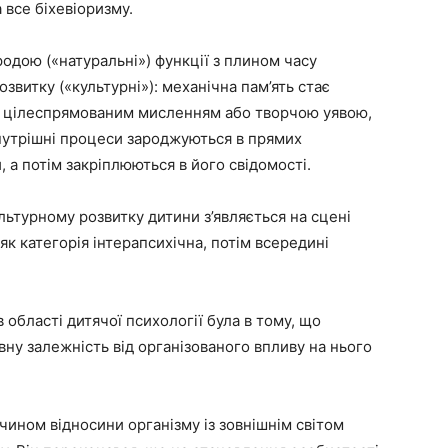
 все біхевіоризму.
иродою («натуральні») функції з плином часу
звитку («культурні»): механічна пам’ять стає
 – цілеспрямованим мисленням або творчою уявою,
 внутрішні процеси зароджуються в прямих
 а потім закріплюються в його свідомості.
льтурному розвитку дитини з’являється на сцені
 як категорія інтерапсихічна, потім всередині
 області дитячої психології була в тому, що
ну залежність від організованого впливу на нього
чином відносини організму із зовнішнім світом