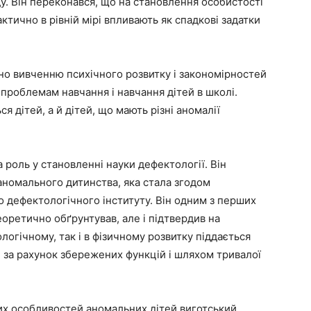
. Він переконався, що на становлення особистості
ктично в рівній мірі впливають як спадкові задатки
но вивченню психічного розвитку і закономірностей
 проблемам навчання і навчання дітей в школі.
 дітей, а й дітей, що мають різні аномалії
роль у становленні науки дефектології. Він
 аномального дитинства, яка стала згодом
дефектологічного інституту. Він одним з перших
еоретично обґрунтував, але і підтвердив на
логічному, так і в фізичному розвитку піддається
 за рахунок збережених функцій і шляхом тривалої
их особливостей аномальних дітей виготський