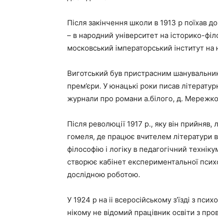
Після закінчення школи в 1913 р поїхав до
– в народний університет на історико-фі
московський імператорський інститут на 
Виготський був пристрасним шанувальник
прем’єри. У юнацькі роки писав літературн
журнали про романи а.білого, д. Мережко
Після революції 1917 р., яку він прийняв, 
гомеля, де працює вчителем літератури в
філософію і логіку в педагогічний технік
створює кабінет експериментальної психол
дослідною роботою.
У 1924 р на ii всеросійському з’їзді з пси
нікому не відомий працівник освіти з про