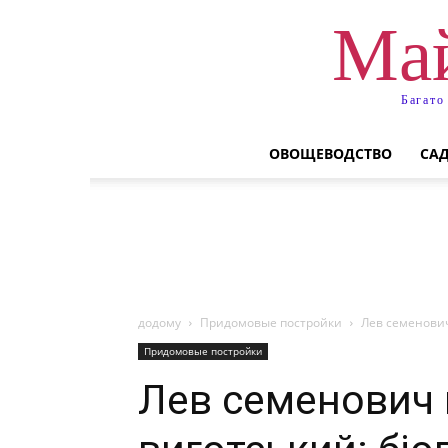
Май
Багато
ОВОЩЕВОДСТВО
СА
додому
Придомовые постройки
Лев семенович 
Придомовые постройки
Лев семенович 