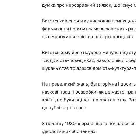
думка про нерозривний зв’язок, що існує
Виготський спочатку висловив припущення
формування і розвитку мови залежить рів
взаємообумовленість двох цих процесів.
Виготському його наукове минуле підготу
“свідомість-поведінка«, навколо якої обе
шукань стає тріада»свідомість-культура-п
На превеликий жаль, багаторічна і досить
наукові праці і розробки, як це часто тр
країні, не були оцінені по достоїнству. 
до публікації в срср.
З початку 1930-х рр.на нього почалося с
ідеологічних збоченнях.