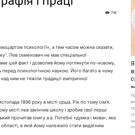
рафія і праці
738
моцартом психології«, а тим часом можна сказати,
ку”. Лев семенович не мав спеціальної
саме цей факт і дозволив йому поглянути по-новому,
Я
в
ть перед психологічною наукою. Його багато в чому
с
 над ним не тяжіли традиції емпіричної
ma
П
ви
топада 1896 року в місті орша. Рік по тому сім’я
пр
му місті лев закінчив школу і зробив свої перші
сх
ський прочитав книгу а.а. Потебні «думка і мова», яка
ць
– області, в якій йому належало стати видатним
пл