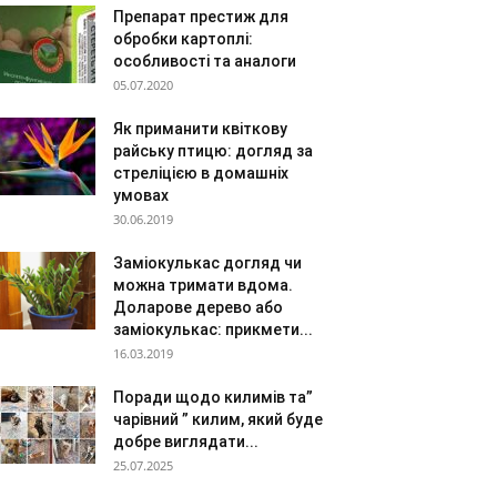
Препарат престиж для
обробки картоплі:
особливості та аналоги
05.07.2020
Як приманити квіткову
райську птицю: догляд за
стреліцією в домашніх
умовах
30.06.2019
Заміокулькас догляд чи
можна тримати вдома.
Доларове дерево або
заміокулькас: прикмети...
16.03.2019
Поради щодо килимів та”
чарівний ” килим, який буде
добре виглядати...
25.07.2025