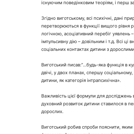
існуючим поведінковим теоріям, і перш за
Згідно виготському, всі психічні, дані пр
перетворюються в функції вищого рівня ро
логічною, асоціативний перебіг уявлень
імпульсивну дію – довільним і т.д. Всі ці
соціальних контактах дитини з дорослими,
Виготський писав:”…будь-яка функція в ку
двічі, у двох планах, спершу соціальному,
дитини, як категорія інтрапсихічна».
Важливість цієї формули для досліджень в
духовний розвиток дитини ставилося в пев
дорослих.
Виготський робив спроби пояснити, яким 