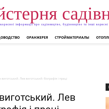
стерня садів
 корисної інформації про садівництво, будівництво та інші корисні
ДОВОДСТВО
ОРАНЖЕРЕЯ
СТРОЙМАТЕРИАЛЫ
ОТОПЛ
виготський. Лев виготський: біографія і праці
виготський. Лев