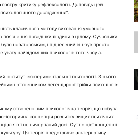
 гостру критику рефлексології. Доповідь цей
 психологічного дослідження”.
дність класичного методу виховання умовного
 пояснення поведінки людини в цілому. Сучасники
 було новаторським, і піднесений він був просто
е увагу найвідоміших психологів того часу а.
ий інститут експериментальної психології. З цього
ейним натхненником легендарної трійки психологів:
кому створена ним психологічна теорія, що набула
ро-історична концепція розвитку вищих психічних
ціал якої не вичерпаний досі. Суттю цієї концепції
 культуру. Ця теорія представляє альтернативу