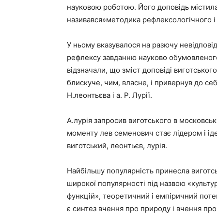
науковою роботою. Його доповідь містила
називався»методика рефлексологічного і
У ньому вказувалося на разючу невідпові
рефлексу завданню науково обумовленого
відзначали, що зміст доповіді виготського
блискуче, чим, власне, і привернув до себ
Н.леонтьєва і а. Р. Лурії.
А.лурія запросив виготського в московськ
моменту лев семенович стає лідером і ід
виготський, леонтьєв, лурія.
Найбільшу популярність принесла виготсь
широкої популярності під назвою «культу
функцій», теоретичний і емпіричний потен
є синтез вчення про природу і вчення про