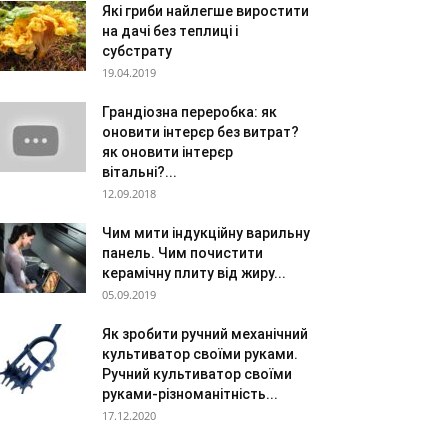
Які гриби найлегше виростити
на дачі без теплиці і
субстрату
19.04.2019
Грандіозна переробка: як
оновити інтерєр без витрат?
як оновити інтерєр
вітальні?...
12.09.2018
Чим мити індукційну варильну
панель. Чим почистити
керамічну плиту від жиру...
05.09.2019
Як зробити ручний механічний
культиватор своїми руками.
Ручний культиватор своїми
руками-різноманітність...
17.12.2020