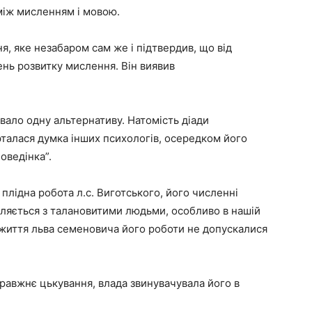
 між мисленням і мовою.
, яке незабаром сам же і підтвердив, що від
ень розвитку мислення. Він виявив
вало одну альтернативу. Натомість діади
рталася думка інших психологів, осередком його
оведінка”.
 плідна робота л.с. Виготського, його численні
апляється з талановитими людьми, особливо в нашій
За життя льва семеновича його роботи не допускалися
правжнє цькування, влада звинувачувала його в