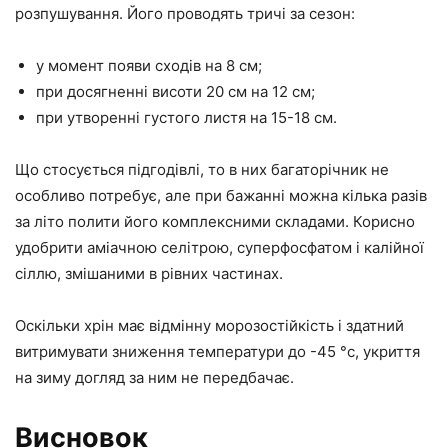
розпушування. Його проводять тричі за сезон:
у момент появи сходів на 8 см;
при досягненні висоти 20 см на 12 см;
при утворенні густого листя на 15-18 см.
Що стосується підгодівлі, то в них багаторічник не
особливо потребує, але при бажанні можна кілька разів
за літо полити його комплексними складами. Корисно
удобрити аміачною селітрою, суперфосфатом і калійної
сіллю, змішаними в рівних частинах.
Оскільки хрін має відмінну морозостійкість і здатний
витримувати зниження температури до -45 °с, укриття
на зиму догляд за ним не передбачає.
Висновок