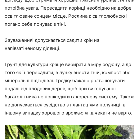
потрібна увага. Пересадити корінці необхідно на добре
освітлюване сонцем місце. Рослина є світлолюбною і
погано себе почуває в тіні.
Зауваження! допускається садити хрін на
напівзатіненому ділянці.
Грунт для культури краще вибирати в міру родючу, а до
того як її пересадити, в лунку внести гній, компост або
мінеральні підгодівлі. Грядку бажано розташовувати
подалі від плодових дерев, щоб при викопуванні
багатолітника не пошкодити їх кореневу систему. Також
не допускається сусідство з плантаціями полуниці, в
іншому випадку хорошого врожаю ягід чекати не варто.