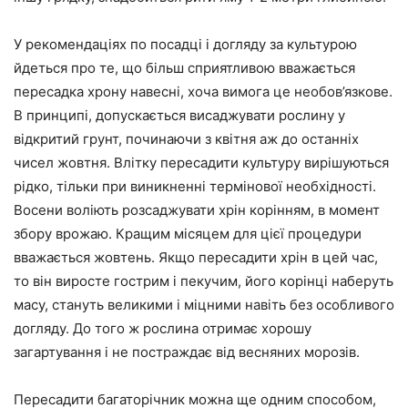
У рекомендаціях по посадці і догляду за культурою
йдеться про те, що більш сприятливою вважається
пересадка хрону навесні, хоча вимога це необов’язкове.
В принципі, допускається висаджувати рослину у
відкритий грунт, починаючи з квітня аж до останніх
чисел жовтня. Влітку пересадити культуру вирішуються
рідко, тільки при виникненні термінової необхідності.
Восени воліють розсаджувати хрін корінням, в момент
збору врожаю. Кращим місяцем для цієї процедури
вважається жовтень. Якщо пересадити хрін в цей час,
то він виросте гострим і пекучим, його корінці наберуть
масу, стануть великими і міцними навіть без особливого
догляду. До того ж рослина отримає хорошу
загартування і не постраждає від весняних морозів.
Пересадити багаторічник можна ще одним способом,