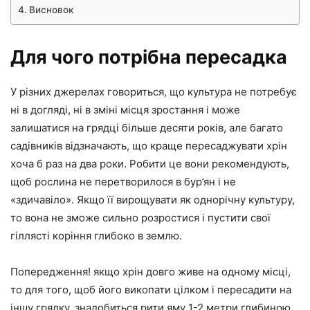
Висновок
Для чого потрібна пересадка
У різних джерелах говориться, що культура не потребує
ні в догляді, ні в зміні місця зростання і може
залишатися на грядці більше десяти років, але багато
садівників відзначають, що краще пересаджувати хрін
хоча б раз на два роки. Робити це вони рекомендують,
щоб рослина не перетворилося в бур’ян і не
«здичавіло». Якщо її вирощувати як однорічну культуру,
то вона не зможе сильно розростися і пустити свої
гіллясті коріння глибоко в землю.
Попередження! якщо хрін довго живе на одному місці,
то для того, щоб його викопати цілком і пересадити на
іншу грядку, знадобиться рити яму 1-2 метри глибиною.