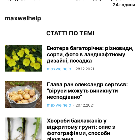
24 години
maxwelhelp
СТАТТІ ПО ТЕМІ
Енотера багаторічна: різновиди,
сорти, фото в ландшафтному
дизайні, посадка
maxwelhelp
-
28.12.2021
Глава ран олександр сергєєв:
“віруси можуть виникнути
несподівано”
maxwelhelp
-
20.12.2021
Хвороби баклажанів у
відкритому грунті: опис з
фотографіями, способи
лікування