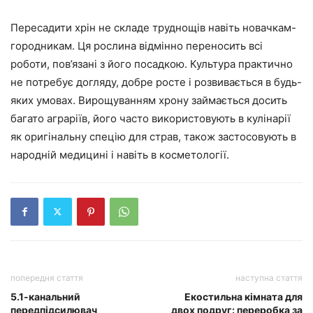
Пересадити хрін не складе труднощів навіть новачкам-
городникам. Ця рослина відмінно переносить всі
роботи, пов’язані з його посадкою. Культура практично
не потребує догляду, добре росте і розвивається в будь-
яких умовах. Вирощуванням хрону займається досить
багато аграріїв, його часто використовують в кулінарії
як оригінальну спецію для страв, також застосовують в
народній медицині і навіть в косметології.
попередня стаття
наступна стаття
5.1-канальний
Екостильна кімната для
передпідсилювач
двох подруг: переробка за