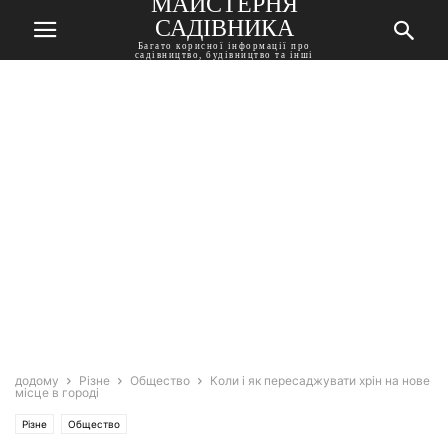
МАЙСТЕРНЯ
САДІВНИКА
Багато корисної інформації про
садівництво, будівництво та інші
корисні поради
додому
Різне
Общество
Коли і як пересаджувати хрін на нове
місце в городі
Різне
Общество