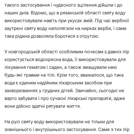
такого застосування і чудесного зцілення дійшли і до
наших днів. Відомо, що в рязанській області святу воду
використовували навіть при укусах змій. Під час вербної
заутрені святу воду наполягали на нирках верби, і саме
така рідина дозволяла боротися з отрутою.
У новгородській області особливим почесам з давніх пір
користується водохресна вода, її використовували для
лікування гематом і саден, а також змащували нею
будь-які травми на тілі. Крім того, вважалося, що така
вода є єдиним надійним лікарським засобом при
захворюваннях у грудних дітей. Звичайно, сьогодні не
варто забувати і про сучасні лікарські препарати, адже
вони дійсно здатні рятувати життя.
На русі святу воду використовували не тільки для
зовнішнього і внутрішнього застосування. Саме з тих пір