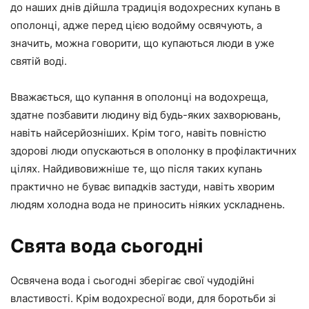
до наших днів дійшла традиція водохресних купань в
ополонці, адже перед цією водойму освячують, а
значить, можна говорити, що купаються люди в уже
святій воді.
Вважається, що купання в ополонці на водохреща,
здатне позбавити людину від будь-яких захворювань,
навіть найсерйозніших. Крім того, навіть повністю
здорові люди опускаються в ополонку в профілактичних
цілях. Найдивовижніше те, що після таких купань
практично не буває випадків застуди, навіть хворим
людям холодна вода не приносить ніяких ускладнень.
Свята вода сьогодні
Освячена вода і сьогодні зберігає свої чудодійні
властивості. Крім водохресної води, для боротьби зі