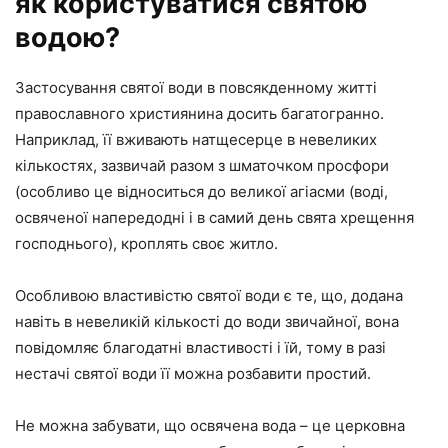
як користуватися святою
водою?
Застосування святої води в повсякденному житті
православного християнина досить багатогранно.
Наприклад, її вживають натщесерце в невеликих
кількостях, зазвичай разом з шматочком просфори
(особливо це відноситься до великої агіасми (воді,
освяченої напередодні і в самий день свята хрещення
господнього), кроплять своє житло.
Особливою властивістю святої води є те, що, додана
навіть в невеликій кількості до води звичайної, вона
повідомляє благодатні властивості і їй, тому в разі
нестачі святої води її можна розбавити простий.
Не можна забувати, що освячена вода – це церковна