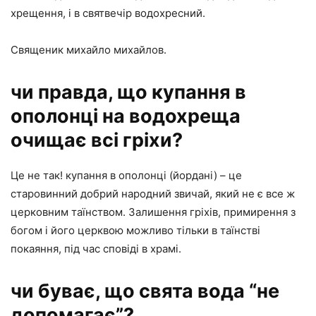
хрещення, і в святвечір водохресний.
Священик михайло михайлов.
чи правда, що купання в
ополонці на водохреща
очищає всі гріхи?
Це не так! купання в ополонці (йордані) – це
старовинний добрий народний звичай, який не є все ж
церковним таїнством. Залишення гріхів, примирення з
богом і його церквою можливо тільки в таїнстві
покаяння, під час сповіді в храмі.
чи буває, що свята вода “не
допомагає”?