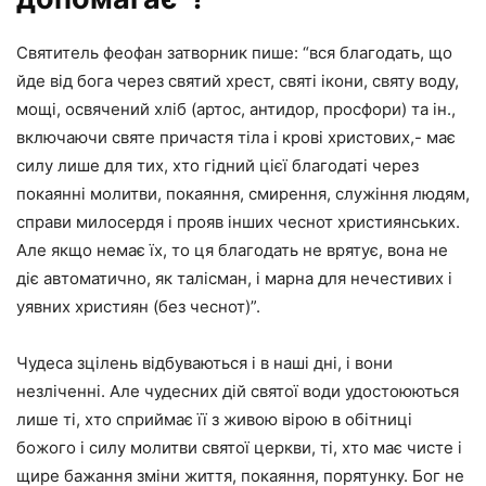
Святитель феофан затворник пише: “вся благодать, що
йде від бога через святий хрест, святі ікони, святу воду,
мощі, освячений хліб (артос, антидор, просфори) та ін.,
включаючи святе причастя тіла і крові христових,- має
силу лише для тих, хто гідний цієї благодаті через
покаянні молитви, покаяння, смирення, служіння людям,
справи милосердя і прояв інших чеснот християнських.
Але якщо немає їх, то ця благодать не врятує, вона не
діє автоматично, як талісман, і марна для нечестивих і
уявних християн (без чеснот)”.
Чудеса зцілень відбуваються і в наші дні, і вони
незліченні. Але чудесних дій святої води удостоюються
лише ті, хто сприймає її з живою вірою в обітниці
божого і силу молитви святої церкви, ті, хто має чисте і
щире бажання зміни життя, покаяння, порятунку. Бог не