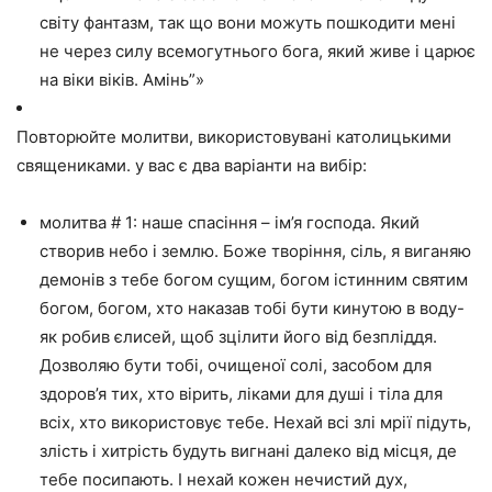
світу фантазм, так що вони можуть пошкодити мені
не через силу всемогутнього бога, який живе і царює
на віки віків. Амінь”»
Повторюйте молитви, використовувані католицькими
священиками. у вас є два варіанти на вибір:
молитва # 1: наше спасіння – ім’я господа. Який
створив небо і землю. Боже творіння, сіль, я виганяю
демонів з тебе богом сущим, богом істинним святим
богом, богом, хто наказав тобі бути кинутою в воду-
як робив єлисей, щоб зцілити його від безпліддя.
Дозволяю бути тобі, очищеної солі, засобом для
здоров’я тих, хто вірить, ліками для душі і тіла для
всіх, хто використовує тебе. Нехай всі злі мрії підуть,
злість і хитрість будуть вигнані далеко від місця, де
тебе посипають. І нехай кожен нечистий дух,