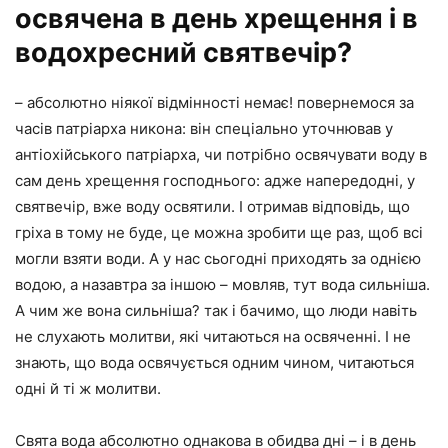
освячена в день хрещення і в
водохресний святвечір?
– абсолютно ніякої відмінності немає! повернемося за
часів патріарха никона: він спеціально уточнював у
антіохійського патріарха, чи потрібно освячувати воду в
сам день хрещення господнього: адже напередодні, у
святвечір, вже воду освятили. І отримав відповідь, що
гріха в тому не буде, це можна зробити ще раз, щоб всі
могли взяти води. А у нас сьогодні приходять за однією
водою, а назавтра за іншою – мовляв, тут вода сильніша.
А чим же вона сильніша? так і бачимо, що люди навіть
не слухають молитви, які читаються на освяченні. І не
знають, що вода освячується одним чином, читаються
одні й ті ж молитви.
Свята вода абсолютно однакова в обидва дні – і в день