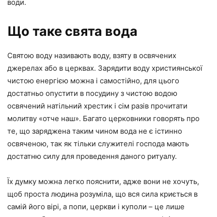
води.
Що таке свята вода
Святою воду називають воду, взяту в освячених
джерелах або в церквах. Зарядити воду християнської
чистою енергією можна і самостійно, для цього
достатньо опустити в посудину з чистою водою
освячений натільний хрестик і сім разів прочитати
молитву «отче наш». Багато церковники говорять про
те, що заряджена таким чином вода не є істинно
освяченою, так як тільки служителі господа мають
достатню силу для проведення даного ритуалу.
Їх думку можна легко пояснити, адже вони не хочуть,
щоб проста людина розуміла, що вся сила криється в
самій його вірі, а попи, церкви і куполи – це лише