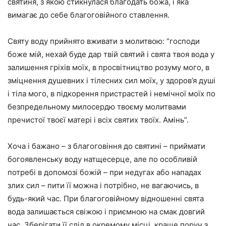
святиня, з якою стикнулася благодать божа, і яка
вимагає до себе благоговійного ставлення.
Святу воду прийнято вживати з молитвою: “господи
боже мій, нехай буде дар твій святий і свята твоя вода у
залишення гріхів моїх, в просвітництво розуму мого, в
зміцнення душевних і тілесних сил моїх, у здоров’я душі
і тіла мого, в підкорення пристрастей і немічної моїх по
безпредельному милосердю твоєму молитвами
пречистої твоєї матері і всіх святих твоїх. Амінь”.
Хоча і бажано – з благоговіння до святині – приймати
богоявленську воду натщесерце, але по особливій
потребі в допомозі божій – при недугах або нападах
злих сил – пити її можна і потрібно, не вагаючись, в
будь-який час. При благоговійному відношенні свята
вода залишається свіжою і приємною на смак довгий
час. Зберігати її слід в окремому місці, краще поруч з