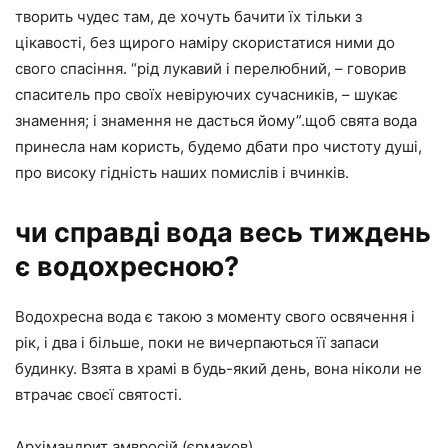
творить чудес там, де хочуть бачити їх тільки з
цікавості, без щирого наміру скористатися ними до
свого спасіння. “рід лукавий і перелюбний, – говорив
спаситель про своїх невіруючих сучасників, – шукає
знамення; і знамення не дасться йому”.щоб свята вода
принесла нам користь, будемо дбати про чистоту душі,
про високу гідність наших помислів і вчинків.
чи справді вода весь тиждень
є водохресною?
Водохресна вода є такою з моменту свого освячення і
рік, і два і більше, поки не вичерпаються її запаси
будинку. Взята в храмі в будь-який день, вона ніколи не
втрачає своєї святості.
Архімандрит амвросій (єрмаков)