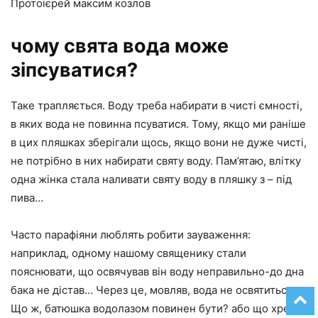
Протоієрей максим козлов
чому свята вода може
зіпсуватися?
Таке трапляється. Воду треба набирати в чисті ємності,
в яких вода не повинна псуватися. Тому, якщо ми раніше
в цих пляшках зберігали щось, якщо вони не дуже чисті,
не потрібно в них набирати святу воду. Пам’ятаю, влітку
одна жінка стала наливати святу воду в пляшку з – під
пива…
Часто парафіяни люблять робити зауваження:
наприклад, одному нашому священику стали
пояснювати, що освячував він воду неправильно-до дна
бака не дістав… Через це, мовляв, вода не освятиться…
Що ж, батюшка водолазом повинен бути? або що хрест