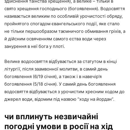
здійснення таїнства хрещення), а велике – тільки в
свято хрещення господнього (богоявлення). Водосвяття
називається великим по особливій урочистості обряду,
пройнятого спогадом євангельського події, яке стало
не тільки першообразом таємничого обмивання гріхів, а
й дійсним освяченням самого єства води через
занурення в неї бога у плоті.
Велике водоосвяття відбувається за статутом в кінці
літургії, після заамвонної молитви, в самий день
богоявлення (6/19 січня), а також і в навечір’я
богоявлення (5/18 січня). У самий день богоявлення
водосвяття відбувається з урочистим хресним ходом до
джерел води, відомим під назвою “ходу на йордан”.
чи вплинуть незвичайні
погодні умови в росії на хід