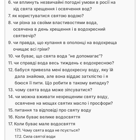
чи вплинуть незвичайні погодні умови в росії на
хід свята хрещення і освячення вод?
як користуватися святою водою?
чи різна за своїми властивостями вода,
освячена в день хрещення і в водохресний
святвечір?
чи правда, що купання в ополонці на водохреща
очищає всі гріхи?
чи буває, що свята вода “не допомагає”?
чи справді вода весь тиждень є водохресною?
бабуся привезла мені водохресну воду, яку їй
дала знайома, але вона віддає затхлістю і я
боюся її пити. Що робити в такому випадку?
чому свята вода може зіпсуватися?
чи можна вживати нехрещеним святу воду,
освячене на мощах святих масло і просфори?
питання та відповіді про святу воду
Коли буває велике водосвяття
Коли буває мале водосвяття
Чому свята вода не псується?
Сила святої води