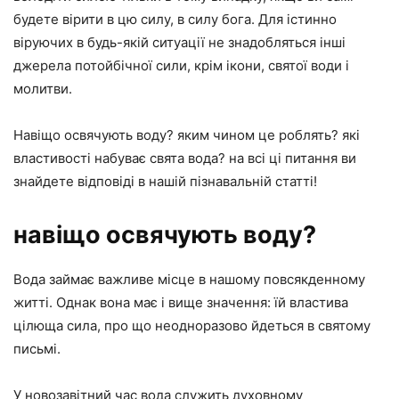
будете вірити в цю силу, в силу бога. Для істинно
віруючих в будь-якій ситуації не знадобляться інші
джерела потойбічної сили, крім ікони, святої води і
молитви.
Навіщо освячують воду? яким чином це роблять? які
властивості набуває свята вода? на всі ці питання ви
знайдете відповіді в нашій пізнавальній статті!
навіщо освячують воду?
Вода займає важливе місце в нашому повсякденному
житті. Однак вона має і вище значення: їй властива
цілюща сила, про що неодноразово йдеться в святому
письмі.
У новозавітний час вода служить духовному