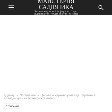
МАЙСТЕРНЯ
САДІВНИКА
Багато корисної інформації про
садівництво, будівництво та інші
корисні поради
додому
Отопление
Церква в куркино розклад. Стрітення
володимирської ікони божої матері
Отопление