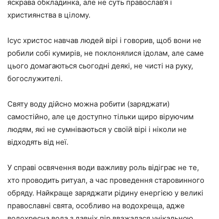
яскрава обкладинка, але не суть православ’я і
християнства в цілому.
Ісус христос навчав людей вірі і говорив, щоб вони не
робили собі кумирів, не поклонялися ідолам, але саме
цього домагаються сьогодні деякі, не чисті на руку,
богослужителі.
Святу воду дійсно можна робити (заряджати)
самостійно, але це доступно тільки щиро віруючим
людям, які не сумніваються у своїй вірі і ніколи не
відходять від неї.
У справі освячення води важливу роль відіграє не те,
хто проводить ритуал, а час проведення старовинного
обряду. Найкраще заряджати рідину енергією у великі
православні свята, особливо на водохреща, адже
водохресна вода з давніх пір вважалася унікальною.