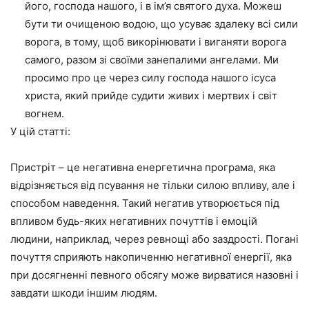
його, господа нашого, і в ім’я святого духа. Можеш
бути ти очищеною водою, що усуває здалеку всі сили
ворога, в тому, щоб викорінювати і виганяти ворога
самого, разом зі своїми занепалими ангелами. Ми
просимо про це через силу господа нашого ісуса
христа, який прийде судити живих і мертвих і світ
вогнем.
У цій статті:
Пристріт – це негативна енергетична програма, яка
відрізняється від псування не тільки силою впливу, але і
способом наведення. Такий негатив утворюється під
впливом будь-яких негативних почуттів і емоцій
людини, наприклад, через ревнощі або заздрості. Погані
почуття сприяють накопиченню негативної енергії, яка
при досягненні певного обсягу може вирватися назовні і
завдати шкоди іншим людям.