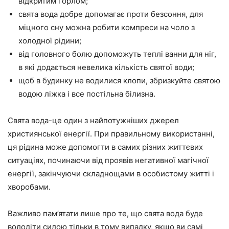
відкритим горлом;
свята вода добре допомагає проти безсоння, для
міцного сну можна робити компреси на чоло з
холодної рідини;
від головного болю допоможуть теплі ванни для ніг,
в які додається невелика кількість святої води;
щоб в будинку не водилися клопи, збризкуйте святою
водою ліжка і все постільна білизна.
Свята вода-це один з найпотужніших джерел
християнської енергії. При правильному використанні,
ця рідина може допомогти в самих різних життєвих
ситуаціях, починаючи від проявів негативної магічної
енергії, закінчуючи складнощами в особистому житті і
хворобами.
Важливо пам’ятати лише про те, що свята вода буде
володіти силою тільки в тому випадку, якщо ви самі