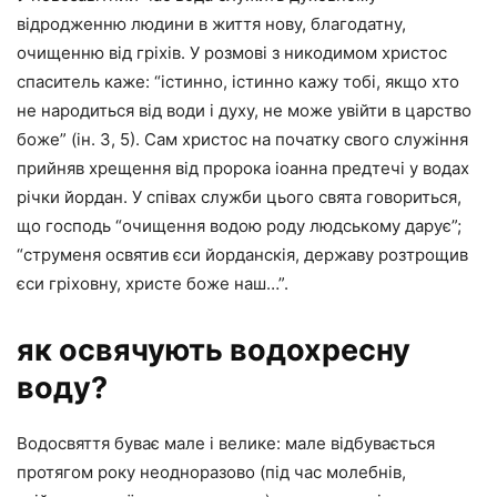
відродженню людини в життя нову, благодатну,
очищенню від гріхів. У розмові з никодимом христос
спаситель каже: “істинно, істинно кажу тобі, якщо хто
не народиться від води і духу, не може увійти в царство
боже” (ін. 3, 5). Сам христос на початку свого служіння
прийняв хрещення від пророка іоанна предтечі у водах
річки йордан. У співах служби цього свята говориться,
що господь “очищення водою роду людському дарує”;
“струменя освятив єси йорданскія, державу розтрощив
єси гріховну, христе боже наш…”.
як освячують водохресну
воду?
Водосвяття буває мале і велике: мале відбувається
протягом року неодноразово (під час молебнів,