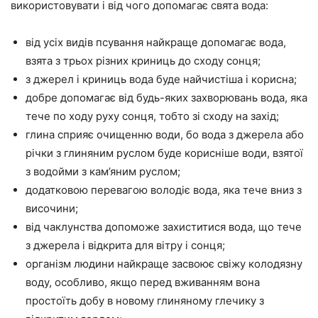
використовувати і від чого допомагає свята вода:
від усіх видів псування найкраще допомагає вода,
взята з трьох різних криниць до сходу сонця;
з джерел і криниць вода буде найчистіша і корисна;
добре допомагає від будь-яких захворювань вода, яка
тече по ходу руху сонця, тобто зі сходу на захід;
глина сприяє очищенню води, бо вода з джерела або
річки з глиняним руслом буде корисніше води, взятої
з водойми з кам’яним руслом;
додатковою перевагою володіє вода, яка тече вниз з
височини;
від чаклунства допоможе захиститися вода, що тече
з джерела і відкрита для вітру і сонця;
організм людини найкраще засвоює свіжу колодязну
воду, особливо, якщо перед вживанням вона
простоїть добу в новому глиняному глечику з