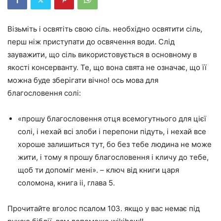
Візьміть і освятіть свою сіль. необхідно освятити сіль,
перш ніж приступати до освячення води. Слід
зауважити, що сіль використовується в основному в
якості консерванту. Те, що вона свята не означає, що її
можна буде зберігати вічно! ось мова для
благословення солі:
«прошу благословення отця всемогутнього для цієї
солі, і нехай всі злоби і перепони підуть, і нехай все
хороше залишиться тут, бо без тебе людина не може
жити, і тому я прошу благословення і кличу до тебе,
щоб ти допоміг мені». – ключ від книги царя
соломона, книга ii, глава 5.
Прочитайте вголос псалом 103. якщо у вас немає під