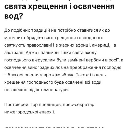
свята хрещення і освячення
вод?
До подібних традицій не потрібно ставитися як до
магічних обрядів-свято хрещення господнього
святкують православні і в жарких африці, америці, і в
австралії. Адже і пальмові гілки свята входу
господнього в єрусалим були замінені вербами в росії, а
освячення виноградних лоз на преображення господнє
– благословенням врожаю яблук. Також і в день
хрещення господнього буде освячені всі води
незалежно від їх температури.
Протоієрей ігор пчелінцев, прес-секретар
нижегородської єпархії.