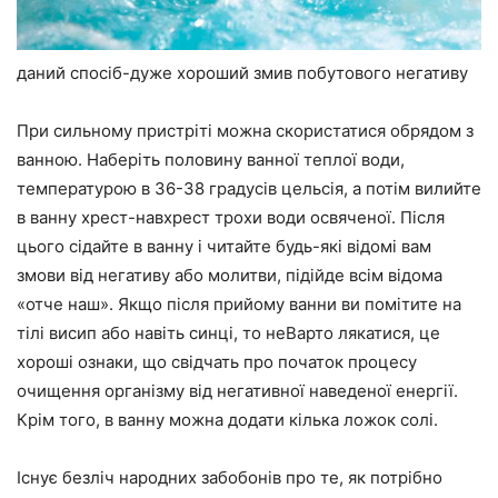
даний спосіб-дуже хороший змив побутового негативу
При сильному пристріті можна скористатися обрядом з
ванною. Наберіть половину ванної теплої води,
температурою в 36-38 градусів цельсія, а потім вилийте
в ванну хрест-навхрест трохи води освяченої. Після
цього сідайте в ванну і читайте будь-які відомі вам
змови від негативу або молитви, підійде всім відома
«отче наш». Якщо після прийому ванни ви помітите на
тілі висип або навіть синці, то неВарто лякатися, це
хороші ознаки, що свідчать про початок процесу
очищення організму від негативної наведеної енергії.
Крім того, в ванну можна додати кілька ложок солі.
Існує безліч народних забобонів про те, як потрібно