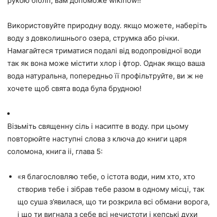
рукою біблії, вам допоможе wikihow!!
Використовуйте природну воду. якщо можете, наберіть
воду з довколишнього озера, струмка або річки.
Намагайтеся триматися подалі від водопровідної води
так як вона може містити хлор і фтор. Однак якщо ваша
вода натуральна, попередньо її профільтруйте, ви ж не
хочете щоб свята вода була брудною!
Візьміть священну сіль і насипте в воду. при цьому
повторюйте наступні слова з ключа до книги царя
соломона, книга ii, глава 5:
«я благословляю тебе, о істота води, ним хто, хто
створив тебе і зібрав тебе разом в одному місці, так
що суша з’явилася, що ти розкрила всі обмани ворога,
і що ти вигнала з себе всі нечистоти і кепські духи