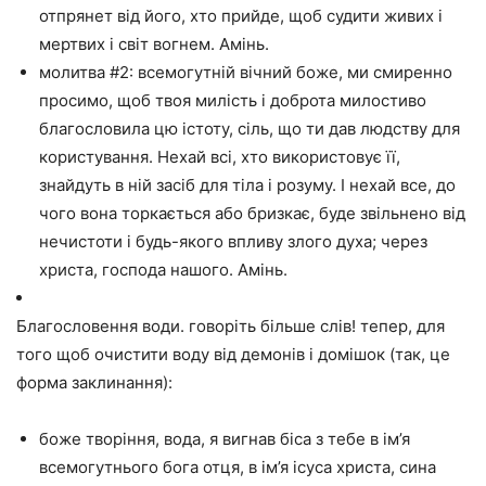
отпрянет від його, хто прийде, щоб судити живих і
мертвих і світ вогнем. Амінь.
молитва #2: всемогутній вічний боже, ми смиренно
просимо, щоб твоя милість і доброта милостиво
благословила цю істоту, сіль, що ти дав людству для
користування. Нехай всі, хто використовує її,
знайдуть в ній засіб для тіла і розуму. І нехай все, до
чого вона торкається або бризкає, буде звільнено від
нечистоти і будь-якого впливу злого духа; через
христа, господа нашого. Амінь.
Благословення води. говоріть більше слів! тепер, для
того щоб очистити воду від демонів і домішок (так, це
форма заклинання):
боже творіння, вода, я вигнав біса з тебе в ім’я
всемогутнього бога отця, в ім’я ісуса христа, сина