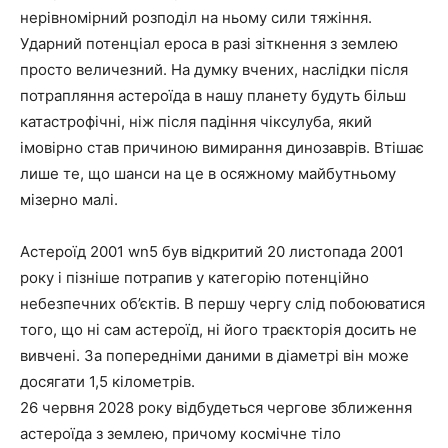
нерівномірний розподіл на ньому сили тяжіння.
Ударний потенціал ероса в разі зіткнення з землею
просто величезний. На думку вчених, наслідки після
потрапляння астероїда в нашу планету будуть більш
катастрофічні, ніж після падіння чіксулуба, який
імовірно став причиною вимирання динозаврів. Втішає
лише те, що шанси на це в осяжному майбутньому
мізерно малі.
Астероїд 2001 wn5 був відкритий 20 листопада 2001
року і пізніше потрапив у категорію потенційно
небезпечних об’єктів. В першу чергу слід побоюватися
того, що ні сам астероїд, ні його траєкторія досить не
вивчені. За попередніми даними в діаметрі він може
досягати 1,5 кілометрів.
26 червня 2028 року відбудеться чергове зближення
астероїда з землею, причому космічне тіло