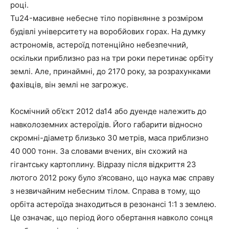
році.
Tu24-масивне небесне тіло порівнянне з розміром
будівлі університету на воробйових горах. На думку
астрономів, астероїд потенційно небезпечний,
оскільки приблизно раз на три роки перетинає орбіту
землі. Але, принаймні, до 2170 року, за розрахунками
фахівців, він землі не загрожує.
Космічний об’єкт 2012 da14 або дуенде належить до
навколоземних астероїдів. Його габарити відносно
скромні-діаметр близько 30 метрів, маса приблизно
40 000 тонн. За словами вчених, він схожий на
гігантську картоплину. Відразу після відкриття 23
лютого 2012 року було з’ясовано, що наука має справу
з незвичайним небесним тілом. Справа в тому, що
орбіта астероїда знаходиться в резонансі 1:1 з землею.
Це означає, що період його обертання навколо сонця