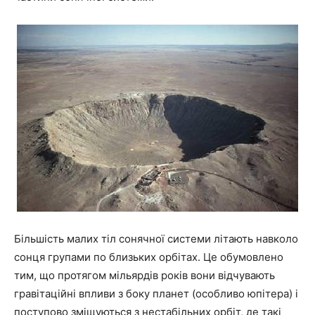
Більшість малих тіл сонячної системи літають навколо
сонця групами по близьких орбітах. Це обумовлено
тим, що протягом мільярдів років вони відчувають
гравітаційні впливи з боку планет (особливо юпітера) і
поступово зміщуються з нестабільних орбіт, де такі