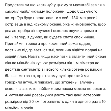
Представили цю картину? у цьому ж масштабі земля в
самому найближчому положенні щодо будь-якого
астероїда буде представляти з себе 130-метровий
острівець в індійському океані. Яка ж ймовірність, щоб
два астероїда зіткнулися і осколок влучив прямо в
неї!? тепер, я думаю, ви будете спати спокійніше.
Принаймні тривога про космічний армагеддон,
постійно підігрівається змі, повинна відійти подалі на
задній план. Навіть якщо насипати в атлантичний океан
кілька мільйонів кульок розміром від 1 міліметра до
десятків сантиметрів і всього кілька сотень розміром
більше метра то, при такому русі про який ми
говорили інтуїція підказує, що зіткнень і влучень
осколків в землю найближчим часом можна не чекати.
А математичні розрахунки дають такі дані: астероїди
розміром від 20 км потрапляють один в одного раз в 10
мільйонів років.