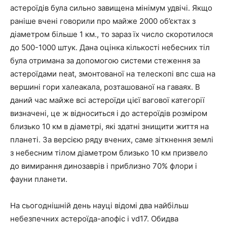
астероїдів була сильно завищена мінімум удвічі. Якщо
раніше вчені говорили про майже 2000 об’єктах з
діаметром більше 1 км., то зараз їх число скоротилося
до 500-1000 штук. Дана оцінка кількості небесних тіл
була отримана за допомогою системи стеження за
астероїдами neat, змонтованої на телескопі впс сша на
вершині гори халеакала, розташованої на гаваях. В
даний час майже всі астероїди цієї вагової категорії
визначені, це ж відноситься і до астероїдів розміром
близько 10 км в діаметрі, які здатні знищити життя на
планеті. За версією ряду вчених, саме зіткнення землі
з небесним тілом діаметром близько 10 км призвело
до вимирання динозаврів і приблизно 70% флори і
фауни планети.
На сьогоднішній день науці відомі два найбільш
небезпечних астероїда-апофіс і vd17. Обидва