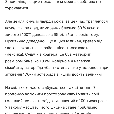
3 поколінь, то цим поколінням можна особливо не
турбуватися.
Але земля існує мільярди років, за цей час траплялося
всяке. Наприклад, вимирання близько 80 % всього
живого і 100% динозаврів 65 мільйонів років тому.
Практично доведено , що в цьому винен, кратер від
якого знаходиться в районі півострова юкотан
(мексика). Судячи з кратера, це був метеорит
розміром близько 10 км.імовірно він належав
сімейству астероїда «баптистина», яке утворилося при
зіткненні 170-км астероїда з іншим досить великим.
На скільки ж часто відбуваються такі зіткнення?
пропоную включити просторову уяву і уявити собі
головний пояс астероїдів зменшений в 100 тисяч разів.
У такому масштабі його ширина стане приблизно
рівною ширині атлантичного океану. Астероїд