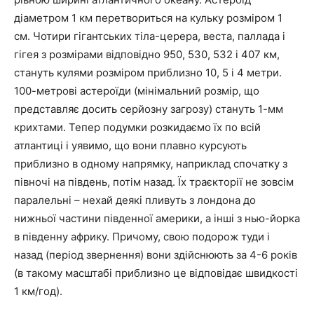
діаметром 1 км перетвориться на кульку розміром 1
см. Чотири гігантських тіла-церера, веста, паллада і
гігея з розмірами відповідно 950, 530, 532 і 407 км,
стануть кулями розміром приблизно 10, 5 і 4 метри.
100-метрові астероїди (мінімальний розмір, що
представляє досить серйозну загрозу) стануть 1-мм
крихтами. Тепер подумки розкидаємо їх по всій
атлантиці і уявимо, що вони плавно курсують
приблизно в одному напрямку, наприклад спочатку з
півночі на південь, потім назад. Їх траєкторії не зовсім
паралельні – нехай деякі пливуть з лондона до
нижньої частини південної америки, а інші з нью-йорка
в південну африку. Причому, свою подорож туди і
назад (період звернення) вони здійснюють за 4-6 років
(в такому масштабі приблизно це відповідає швидкості
1 км/год).