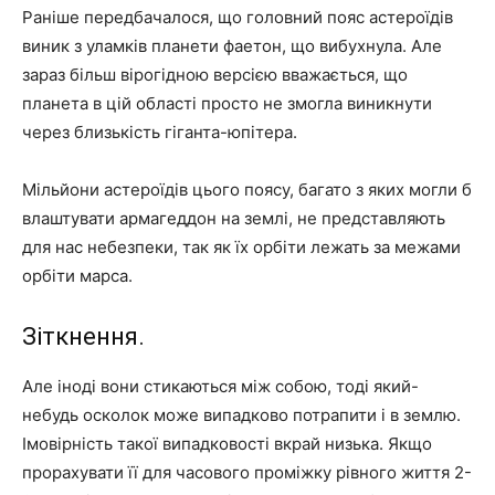
Раніше передбачалося, що головний пояс астероїдів
виник з уламків планети фаетон, що вибухнула. Але
зараз більш вірогідною версією вважається, що
планета в цій області просто не змогла виникнути
через близькість гіганта-юпітера.
Мільйони астероїдів цього поясу, багато з яких могли б
влаштувати армагеддон на землі, не представляють
для нас небезпеки, так як їх орбіти лежать за межами
орбіти марса.
Зіткнення.
Але іноді вони стикаються між собою, тоді який-
небудь осколок може випадково потрапити і в землю.
Імовірність такої випадковості вкрай низька. Якщо
прорахувати її для часового проміжку рівного життя 2-