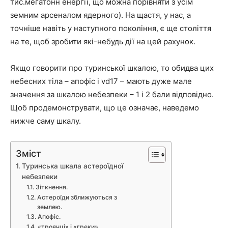
тис.мегатонн енергії, що можна порівняти з усім
земним арсеналом ядерного). На щастя, у нас, а
точніше навіть у наступного покоління, є ще століття
на те, щоб зробити які-небудь дії на цей рахунок.
Якщо говорити про туринської шкалою, то обидва цих
небесних тіла – апофіс і vd17 – мають дуже мале
значення за шкалою небезпеки – 1 і 2 бали відповідно.
Щоб продемонструвати, що це означає, наведемо
нижче саму шкалу.
Зміст
Туринська шкала астероїдної
небезпеки
Зіткнення.
Астероїди зближуються з
землею.
Апофіс.
«троянці» і «греки».