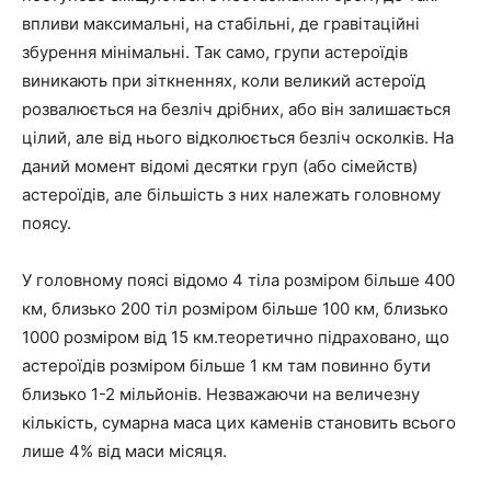
впливи максимальні, на стабільні, де гравітаційні
збурення мінімальні. Так само, групи астероїдів
виникають при зіткненнях, коли великий астероїд
розвалюється на безліч дрібних, або він залишається
цілий, але від нього відколюється безліч осколків. На
даний момент відомі десятки груп (або сімейств)
астероїдів, але більшість з них належать головному
поясу.
У головному поясі відомо 4 тіла розміром більше 400
км, близько 200 тіл розміром більше 100 км, близько
1000 розміром від 15 км.теоретично підраховано, що
астероїдів розміром більше 1 км там повинно бути
близько 1-2 мільйонів. Незважаючи на величезну
кількість, сумарна маса цих каменів становить всього
лише 4% від маси місяця.