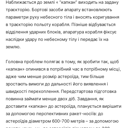
Наближається до землі « “капкан” виходить на задану
траєкторію. Бортові засоби апарату встановлюють
параметри руху небесного тіла і вносять коригування
в траєкторію польоту корабля. Пізніше відбувається
відділення ударних блоків, апаратура корабля фіксує
наслідки удару по небесному тілу і передає їх на
землю.
Головна проблем полягає в тому, як зробити так, щоб
«капкан» опинився в потрібний час в потрібному місці,
адже чим менше розмір астероїда, тим більше
зростають вимоги до дальності його виявлення і
швидкості перехоплення. Передстартова підготовка
повинна займати менше двох діб. Завдання, як
доставити «капкан» до астероїда, планується вирішити
за допомогою перспективних ракет-носіїв: до
астероїдів діаметром 600-700 метрів – за допомогою