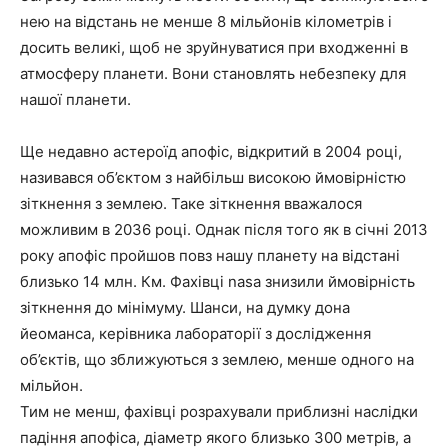
нею на відстань не менше 8 мільйонів кілометрів і
досить великі, щоб не зруйнуватися при входженні в
атмосферу планети. Вони становлять небезпеку для
нашої планети.
Ще недавно астероїд апофіс, відкритий в 2004 році,
називався об’єктом з найбільш високою ймовірністю
зіткнення з землею. Таке зіткнення вважалося
можливим в 2036 році. Однак після того як в січні 2013
року апофіс пройшов повз нашу планету на відстані
близько 14 млн. Км. Фахівці nasa знизили ймовірність
зіткнення до мінімуму. Шанси, на думку дона
йеоманса, керівника лабораторії з дослідження
об’єктів, що зближуються з землею, менше одного на
мільйон.
Тим не менш, фахівці розрахували приблизні наслідки
падіння апофіса, діаметр якого близько 300 метрів, а