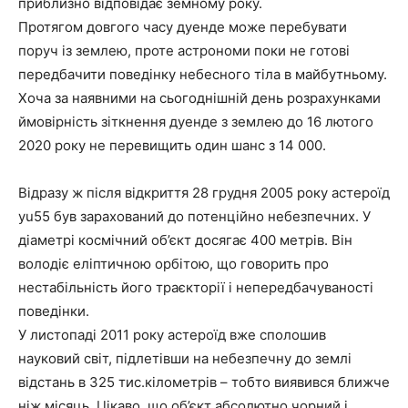
приблизно відповідає земному року.
Протягом довгого часу дуенде може перебувати
поруч із землею, проте астрономи поки не готові
передбачити поведінку небесного тіла в майбутньому.
Хоча за наявними на сьогоднішній день розрахунками
ймовірність зіткнення дуенде з землею до 16 лютого
2020 року не перевищить один шанс з 14 000.
Відразу ж після відкриття 28 грудня 2005 року астероїд
yu55 був зарахований до потенційно небезпечних. У
діаметрі космічний об’єкт досягає 400 метрів. Він
володіє еліптичною орбітою, що говорить про
нестабільність його траєкторії і непередбачуваності
поведінки.
У листопаді 2011 року астероїд вже сполошив
науковий світ, підлетівши на небезпечну до землі
відстань в 325 тис.кілометрів – тобто виявився ближче
ніж місяць. Цікаво, що об’єкт абсолютно чорний і