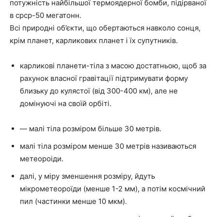
потужність найбільшої термоядерної бомби, підірваної
в срср-50 мегатонн.
Всі природні об’єкти, що обертаються навколо сонця,
крім планет, карликових планет і їх супутників.
карликові планети-тіла з масою достатньою, щоб за
рахунок власної гравітації підтримувати форму
близьку до кулястої (від 300-400 км), але не
домінуючі на своїй орбіті.
— малі тіла розміром більше 30 метрів.
малі тіла розміром менше 30 метрів називаються
метеороіди.
далі, у міру зменшення розміру, йдуть
мікрометеороїди (менше 1-2 мм), а потім космічний
пил (частинки менше 10 мкм).