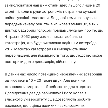
замислюватися над цим стали здебільшого лише в 20
столітті, коли в руки астрономів потрапили сучасні
найпотужніші телескопи. До даної теми звернулася і
передача каналу рен-тв» військова таємниця”, в якій
диктор бадьорим голосом повідав слухачам про те, що
4 травня 2062 року землю чекає глобальна
катастрофа, яка буде викликана падінням астероїда
vd17. Масштаб катастрофи і її ймовірність явно
перебільшені, але ймовірність того, що людство може
повторити долю динозаврів, дійсно існує.
В даний час число потенційно небезпечних астероїдів
оцінюється в 10 – 20 тисяч штук. Але вони не
становлять смертельної небезпеки для людства.
Дослідження девіда рабіновича і його колег з
єльського університету сша дозволяють зробити
висновок, що оцінка великих навколоземних