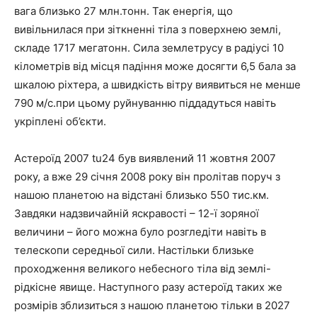
вага близько 27 млн.тонн. Так енергія, що
вивільнилася при зіткненні тіла з поверхнею землі,
складе 1717 мегатонн. Сила землетрусу в радіусі 10
кілометрів від місця падіння може досягти 6,5 бала за
шкалою ріхтера, а швидкість вітру виявиться не менше
790 м/с.при цьому руйнуванню піддадуться навіть
укріплені об’єкти.
Астероїд 2007 tu24 був виявлений 11 жовтня 2007
року, а вже 29 січня 2008 року він пролітав поруч з
нашою планетою на відстані близько 550 тис.км.
Завдяки надзвичайній яскравості – 12-ї зоряної
величини – його можна було розгледіти навіть в
телескопи середньої сили. Настільки близьке
проходження великого небесного тіла від землі-
рідкісне явище. Наступного разу астероїд таких же
розмірів зблизиться з нашою планетою тільки в 2027