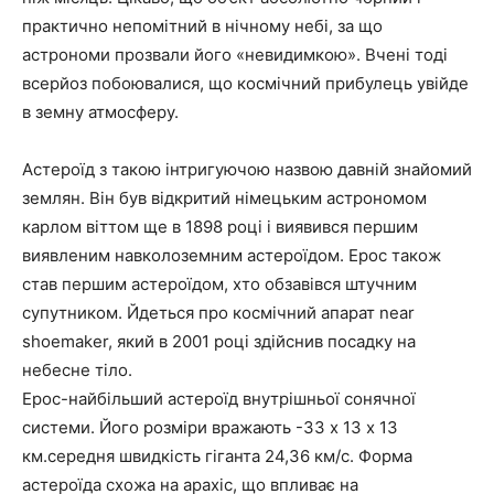
практично непомітний в нічному небі, за що
астрономи прозвали його «невидимкою». Вчені тоді
всерйоз побоювалися, що космічний прибулець увійде
в земну атмосферу.
Астероїд з такою інтригуючою назвою давній знайомий
землян. Він був відкритий німецьким астрономом
карлом віттом ще в 1898 році і виявився першим
виявленим навколоземним астероїдом. Ерос також
став першим астероїдом, хто обзавівся штучним
супутником. Йдеться про космічний апарат near
shoemaker, який в 2001 році здійснив посадку на
небесне тіло.
Ерос-найбільший астероїд внутрішньої сонячної
системи. Його розміри вражають -33 х 13 х 13
км.середня швидкість гіганта 24,36 км/с. Форма
астероїда схожа на арахіс, що впливає на