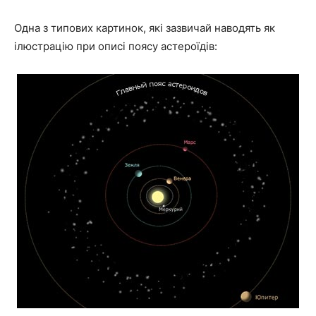
Одна з типових картинок, які зазвичай наводять як
ілюстрацію при описі поясу астероїдів: