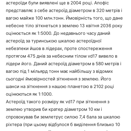
астероїди були виявлені ще в 2004 році. Апофіс
представляє з себе астероїд діаметром в 320 метрів і
вагою майже 100 млн.тонн. Ймовірність того, що дане
небесне тіло зіткнеться з землею 13 квітня 2036 року
оцінюється як 1:5000. До недавнього часу даний
астероїд за туринською шкалою астероїдної
небезпеки йшов в лідерах, проте спостереження
протягом 475 днів за небесним тілом vd17 вивело в
лідери його. Даний астероїд діаметром в 580 метрів і
вагою під 1 мільярд тонн має найбільшу з відомих
сьогодні ймовірностей зіткнення з землею. Його
шанси на зіткнення з нашою планетою в 2102 році
оцінюються як 1:1000.
Астероїд такого розміру як vd17 при зіткнення з
землею утворив би кратер діаметром 10 км і
спровокував би землетрус силою 7,4 бала за шкалою
ріхтера (при цьому відбулося б виділення близько 10