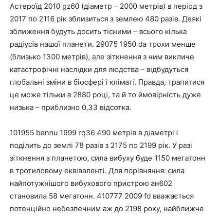
Астероїд 2010 gz60 (діаметр – 2000 метрів) в період з
2017 по 2116 рік зблизиться з землею 480 разів. Деякі
зближення будуть досить тісними – всього кілька
радіусів нашої планети. 29075 1950 da трохи менше
(близько 1300 метрів), але зіткнення з ним викличе
катастрофічні наслідки для людства – відбудуться
глобальні зміни в біосфері і кліматі. Правда, трапитися
це може тільки в 2880 році, та й то ймовірність дуже
низька – приблизно 0,33 відсотка.
101955 bennu 1999 rq36 490 метрів в діаметрі і
поділить до землі 78 разів з 2175 по 2199 рік. У разі
зіткнення з планетою, сила вибуху буде 1150 мегатонн
в тротиловому еквіваленті. Для порівняння: сила
найпотужнішого вибухового пристрою ан602
становила 58 мегатонн. 410777 2009 fd вважається
потенційно небезпечним аж до 2198 року, найближче