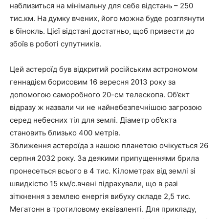
наблизиться на мінімальну для себе відстань – 250
тис.км. На думку вчених, його можна буде розглянути
в бінокль. Цієї відстані достатньо, щоб привести до
збоїв в роботі супутників.
Цей астероїд був відкритий російським астрономом
геннадієм борисовим 16 вересня 2013 року за
допомогою саморобного 20-см телескопа. Об’єкт
відразу ж назвали чи не найнебезпечнішою загрозою
серед небесних тіл для землі. Діаметр об’єкта
становить близько 400 метрів.
Зближення астероїда з нашою планетою очікується 26
серпня 2032 року. За деякими припущеннями брила
пронесеться всього в 4 тис. Кілометрах від землі зі
швидкістю 15 км/с.вчені підрахували, що в разі
зіткнення з землею енергія вибуху складе 2,5 тис.
Мегатонн в тротиловому еквіваленті. Для прикладу,