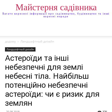
Майстерня садівника
Багато корисної інформації про садівництво, будівництво та інші
корисні поради
додому
Ландшафтный дизайн
Ландшафтный дизайн
Астероїди та інші
небезпечні для землі
небесні тіла. Найбільш
потенційно небезпечні
астероїди: чи є ризик для
землян
25.08.2018
376