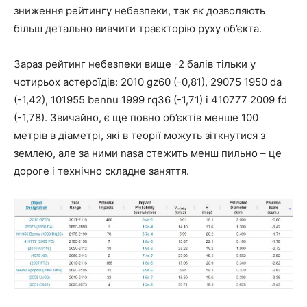
зниження рейтингу небезпеки, так як дозволяють
більш детально вивчити траєкторію руху об’єкта.
Зараз рейтинг небезпеки вище -2 балів тільки у
чотирьох астероїдів: 2010 gz60 (-0,81), 29075 1950 da
(-1,42), 101955 bennu 1999 rq36 (-1,71) і 410777 2009 fd
(-1,78). Звичайно, є ще повно об’єктів менше 100
метрів в діаметрі, які в теорії можуть зіткнутися з
землею, але за ними nasa стежить менш пильно – це
дороге і технічно складне заняття.