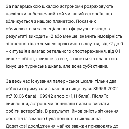
За палермською шкалою астрономи розраховують,
наскільки небезпечний той чи інший астероїд, що
зближується з нашою планетою. Показник
обчислюється за спеціальною формулою: якщо в
результаті виходить -2 або менше, значить ймовірність
зіткнення тіла з землею практично відсутня, від -2 до 0
– ситуація вимагає ретельного спостереження, від 0 і
вище – об’єкт, швидше за все, зіткнеться з планетою.
Існує ще туринська шкала, але вона суб’єктивна.
За весь час існування палермської шкали тільки два
об’єкти отримували значення вище нуля: 89959 2002
nt7 (0,06 бала) і 99942 апофіс (1,11 бала). Після їх
виявлення, астрономи починали пильно вивчати
орбіти астероїдів. В результаті ймовірність зіткнення
обох тіл із землею була повністю виключена.
Додаткові дослідження майже завжди призводять до