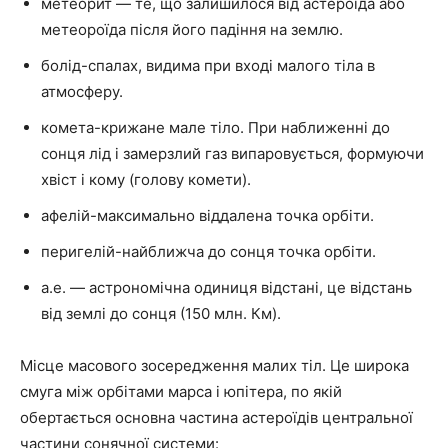
метеорит — те, що залишилося від астероїда або
метеороїда після його падіння на землю.
болід-спалах, видима при вході малого тіла в
атмосферу.
комета-крижане мале тіло. При наближенні до
сонця лід і замерзлий газ випаровується, формуючи
хвіст і кому (голову комети).
афелій-максимально віддалена точка орбіти.
перигелій-найближча до сонця точка орбіти.
а.е. — астрономічна одиниця відстані, це відстань
від землі до сонця (150 млн. Км).
Місце масового зосередження малих тіл. Це широка
смуга між орбітами марса і юпітера, по якій
обертається основна частина астероїдів центральної
частини сонячної системи: