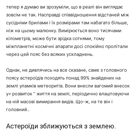
тепер я думаю ви зрозуміли, що в реалі він виглядає
зовсім не так. Насправді співвідношення відстаней між
сусідніми брилами і їх розмірами там набагато більше,
ніж на цьому малюнку. Вимірюється воно тисячами
кілометрів, може бути зрідка сотнями, тому
міжпланетні космічні апарати досі спокійно пролітали
через цей пояс без всяких ускладнень.
Однак, не дивлячись на все сказане, саме з головного
поясу астероїдів походять понад 99% знайдених на
землі уламків метеоритів. Вони внесли вагомий внесок
у» розвиток ” життя на землі, періодично влаштовуючи
на ній масові вимирання видів. Що-ж, на те він і
головний..
Астероїди зближуються з землею.