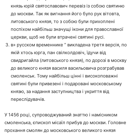
князь юрій святославович перевіз із собою святиню
до москви. Так як вигнання його було рук вітовта,
литовського князя, то з собою були прихоплені
поспіхом найбільш значущі ікони для православної
церкви, щоб не були втрачені святині русі.
в» русском временнике ” викладена третя версія, по
якій хтось юрга, пан свілколдовіч, їдучи від
свидригайла (литовського князя), по дорозі в москву
до великого князя василя васильовича розграбував
смоленськ. Тому найбільш цінні і високоповажні
святині були привезені і подаровані московському
князю, за надання заступництва і укриття від
переслідувачів.
У 1456 році, супроводжуваний знаттю і намісником
смоленська, єпископ місаїл прибув до москви. Головне
прохання смолян до московського великого князя