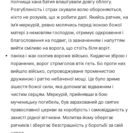
полчища хана батия влаштували довгу облогу.
Розгубленість і страх скували волю обороняються,
ніхто не розумів, що ж робити далі. Якийсь ратник, на
ім’я меркурій, ревно молячись перед іконою божої
матері з немовлям господом, отримує одкровення і
благословення на подвиг, із зазначенням і напуттям
вийти сміливо на ворога, що стоїть біля воріт.
паніка і жах охопив вороже військо. Кидаючи зброю і
поранених, ворог стрімголов втік геть. Бо проти них
вийшло військо, супроводжуване променистою
дружиною і раттю небаченої мощі. Це було зриме
зішестя божої сили, яка допомагає відважним і
чистим серцям. Меркурій, прийнявши в бою
мученицьку погибель, був зарахований до святих
православної церкви за хоробрість і самовідданість у
захисті рідної вітчизни. Молитва йому оберігає
ратників і зберігає безстрашність у боротьбі за свій
народ.