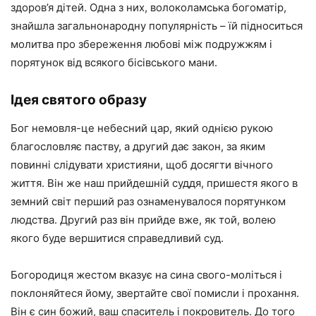
здоров’я дітей. Одна з них, волоколамська богоматір,
знайшла загальнонародну популярність – їй підноситься
молитва про збереження любові між подружжям і
порятунок від всякого бісівського мани.
Ідея святого образу
Бог немовля-це небесний цар, який однією рукою
благословляє паству, а другий дає закон, за яким
повинні слідувати християни, щоб досягти вічного
життя. Він же наш прийдешній суддя, пришестя якого в
земний світ перший раз ознаменувалося порятунком
людства. Другий раз він прийде вже, як той, волею
якого буде вершитися справедливий суд.
Богородиця жестом вказує на сина свого-моліться і
поклоняйтеся йому, звертайте свої помисли і прохання.
Він є син божий, ваш спаситель і покровитель. До того