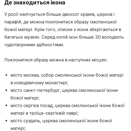
Де знаходиться ікона
У росії налічується більше двохсот храмів, церков і
парафій, де можна поклонитися образу смоленської
божої матері. Крім того, списки з ікони зберігаються в
багатьох музеях. Серед копій ікон більше 30 володіють
чудотворними здібностями.
Поклонитися образу можна в наступних місцях:
місто москва, собор смоленської ікони божої матері
в новодівичому монастирі;
місто санкт-петербург, церква смоленської ікони
божої матері;
місто сергієв посад, церква смоленської ікони божої
матері в троїце-сергієвій лаврі;
місто суздаль, церква смоленської ікони божої
матері;