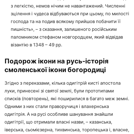
з легкістю, немов нічим не навантажений. Численні
зцілення і чудеса відбуваються при цьому, по милості
господа та на подив всякому прийшов побачити її
пишність», – з сказання, залишеного російським
паломником стефаном новгородцем, який відвідав
візантію в 1348 – 49 рр.
Подорож ікони на русь-історія
смоленської ікони богородиці
Згідно з переказами, кілька одигітрій кисті апостола
луки, принесені зі святої землі, були прототипами
списків (повторень), які поширилися в багато меж земні.
Одними з них стали праворучиця і влахернська
одигітрія. А на русі особливе шанування знайшли
одигітрії, що отримали власні назви, – казанська,
іверська, сьомієзерна, тихвинська, торопецька і, власне,