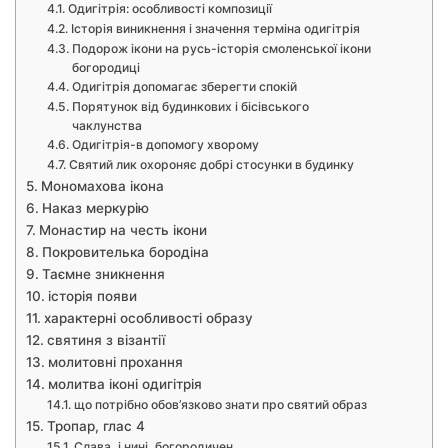
Одигітрія: особливості композиції
Історія виникнення і значення терміна одигітрія
Подорож ікони на русь-історія смоленської ікони
богородиці
Одигітрія допомагає зберегти спокій
Порятунок від будинкових і бісівського
чаклунства
Одигітрія-в допомогу хворому
Святий лик охороняє добрі стосунки в будинку
Мономахова ікона
Наказ меркурію
Монастир на честь ікони
Покровителька бородіна
Таємне зникнення
історія появи
характерні особливості образу
святиня з візантії
молитовні прохання
молитва іконі одигітрія
що потрібно обов’язково знати про святий образ
Тропар, глас 4
Слава, і нині, богородичен