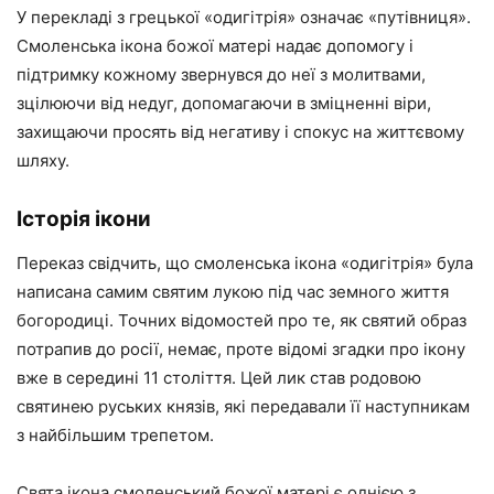
У перекладі з грецької «одигітрія» означає «путівниця».
Смоленська ікона божої матері надає допомогу і
підтримку кожному звернувся до неї з молитвами,
зцілюючи від недуг, допомагаючи в зміцненні віри,
захищаючи просять від негативу і спокус на життєвому
шляху.
Історія ікони
Переказ свідчить, що смоленська ікона «одигітрія» була
написана самим святим лукою під час земного життя
богородиці. Точних відомостей про те, як святий образ
потрапив до росії, немає, проте відомі згадки про ікону
вже в середині 11 століття. Цей лик став родовою
святинею руських князів, які передавали її наступникам
з найбільшим трепетом.
Свята ікона смоленський божої матері є однією з