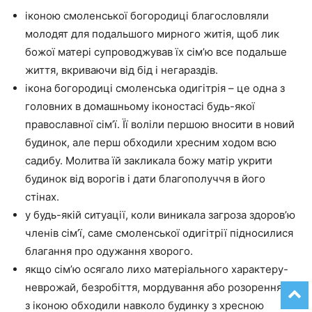
іконою смоленської богородиці благословляли
молодят для подальшого мирного житія, щоб лик
божої матері супроводжував їх сім’ю все подальше
життя, вкриваючи від бід і негараздів.
ікона богородиці смоленська одигітрія – це одна з
головних в домашньому іконостасі будь-якої
православної сім’ї. Її воліли першою вносити в новий
будинок, але перш обходили хресним ходом всю
садибу. Молитва їй закликала божу матір укрити
будинок від ворогів і дати благополуччя в його
стінах.
у будь-якій ситуації, коли виникала загроза здоров’ю
членів сім’ї, саме смоленської одигітрії підносилися
благання про одужання хворого.
якщо сім’ю осягало лихо матеріального характеру-
неврожай, безробіття, мордування або розорення, то
з іконою обходили навколо будинку з хресною