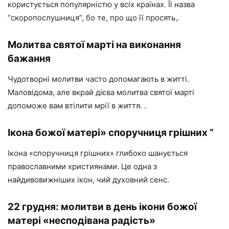
користується популярністю у всіх країнах. Її назва
“скоропослушниця”, бо те, про що її просять,.
Молитва святої марті на виконання
бажання
Чудотворні молитви часто допомагають в житті.
Маловідома, але вкрай дієва молитва святої марті
допоможе вам втілити мрії в життя. .
Ікона божої матері» споручниця грішних ”
Ікона «споручниця грішних» глибоко шанується
православними християнами. Це одна з
найдивовижніших ікон, чий духовний сенс.
22 грудня: молитви в день ікони божої
матері «несподівана радість»