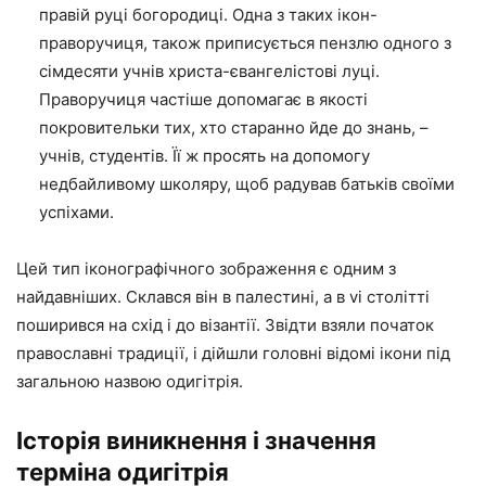
правій руці богородиці. Одна з таких ікон-
праворучиця, також приписується пензлю одного з
сімдесяти учнів христа-євангелістові луці.
Праворучиця частіше допомагає в якості
покровительки тих, хто старанно йде до знань, –
учнів, студентів. Її ж просять на допомогу
недбайливому школяру, щоб радував батьків своїми
успіхами.
Цей тип іконографічного зображення є одним з
найдавніших. Склався він в палестині, а в vi столітті
поширився на схід і до візантії. Звідти взяли початок
православні традиції, і дійшли головні відомі ікони під
загальною назвою одигітрія.
Історія виникнення і значення
терміна одигітрія