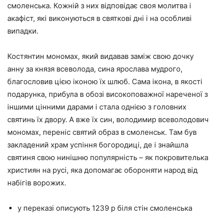
смоленська. Кожній з них відповідає своя молитва і
акафіст, які виконуються в святкові дні і на особливі
випадки.
Костянтин мономах, який видавав заміж свою дочку
анну за князя всеволода, сина ярослава мудрого,
благословив цією іконою їх шлюб. Сама ікона, в якості
подарунка, прибула в обозі високоповажної нареченої з
іншими цінними дарами і стала однією з головних
святинь їх двору. А вже їх син, володимир всеволодович
мономах, переніс святий образ в смоленськ. Там був
закладений храм успіння богородиці, де і знайшла
святиня свою нинішню популярність – як покровителька
християн на русі, яка допомагає обороняти народ від
набігів ворожих.
у переказі описують 1239 р біля стін смоленська