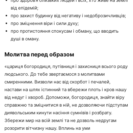
про здоров’я близьких людей і всіх, хто живе на землі
від епідемій;
про захист будинку від негативу і недоброзичливців;
про зміцнення віри і сили духу;
про протистояння спокусам і обману, що вводить
душі в оману.
Молитва перед образом
«цариця богородиця, путівниця і захисниця всього роду
людського. До тебе звертаємося з молитвами
смиренними. Визволи нас від скорбот і печалей,
настави на шлях істинний та вбережи плоть і кров нашу
від недуг і хвороб. Допоможи, богородиця, знайти віру
справжню та зміцнитися в ній, не дозволяючи підступам
диявольським кинути насіння сумнівів і розбрату.
Збережи мир на всій землі та не дозволь недругам
розорити вітчизну нашу. Вплинь на уми