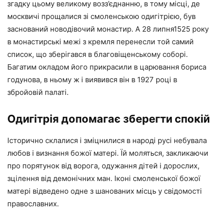
згадку цьому великому возз’єднанню, в тому місці, де
москвичі прощалися зі смоленською одигітрією, був
заснований новодівочий монастир. А 28 липня1525 року
в монастирські межі з кремля перенесли той самий
список, що зберігався в благовіщенському соборі.
Багатим окладом його прикрасили в царювання бориса
годунова, в ньому ж і виявився він в 1927 році в
збройовій палаті.
Одигітрія допомагає зберегти спокій
Історично склалися і зміцнилися в народі русі небувала
любов і визнання божої матері. Їй моляться, закликаючи
про порятунок від ворога, одужання дітей і дорослих,
зцілення від демонічних ман. Іконі смоленської божої
матері відведено одне з шанованих місць у свідомості
православних.