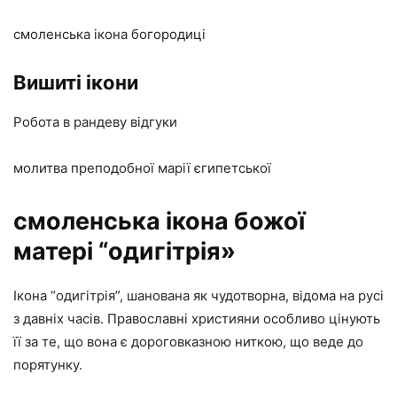
смоленська ікона богородиці
Вишиті ікони
Робота в рандеву відгуки
молитва преподобної марії єгипетської
смоленська ікона божої
матері “одигітрія»
Ікона “одигітрія”, шанована як чудотворна, відома на русі
з давніх часів. Православні християни особливо цінують
її за те, що вона є дороговказною ниткою, що веде до
порятунку.