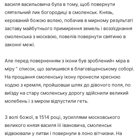
василя васильовича була в тому, щоб повернути
сяятельний лик богородиці в смоленськ. Князь,
керований божою волею, побачив в мирному результаті
заставу майбутнього примирення земель і возз’єднання
смоленська з москвою, повелів повернути святиню в
законні межі.
Але перед поверненням з ікони був зроблений» міра в
міру ” список, що залишився в благовіщенському соборі.
На прощання смоленську ікону пронесли хресною
ходою з кремля, пройшовши шлях до дівочого поля, по
виїзду на стару смоленську дорогу здійснили великий
молебень і з миром відпустили геть.
З волі божої, в 1514 році, зусиллями московського
великого князя василя iii івановича, смоленськ
відвоювали у литви і повернули в лоно вітчизни. На