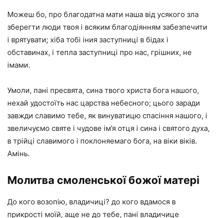
Можеш бо, про благодатна мати наша від усякого зла
зберегти люди твоя і всяким благодіянням забезпечити
і врятувати; хіба тобі іния заступниці в бідах і
обставинах, і тепла заступниці про нас, грішних, не
імами.
Умоли, пані пресвята, сина твого христа бога нашого,
нехай удостоїть нас царства небесного; цього заради
завжди славимо тебе, як винуватицю спасіння нашого, і
звеличуємо святе і чудове ім’я отця і сина і святого духа,
в трійці славимого і поклоняемаго бога, на віки віків.
Амінь.
Молитва смоленської божої матері
До кого возопію, владичиці? до кого вдамося в
прикрості моїй, аще не до тебе, пані владичице