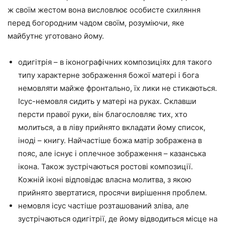
ж своїм жестом вона висловлює особисте схиляння
перед богородним чадом своїм, розуміючи, яке
майбутнє уготовано йому.
одигітрія – в іконографічних композиціях для такого
типу характерне зображення божої матері і бога
немовляти майже фронтально, їх лики не стикаються.
Ісус-немовля сидить у матері на руках. Склавши
персти правої руки, він благословляє тих, хто
молиться, а в ліву прийнято вкладати йому список,
іноді – книгу. Найчастіше божа матір зображена в
пояс, але існує і оплечное зображення – казанська
ікона. Також зустрічаються ростові композиції.
Кожній іконі відповідає власна молитва, з якою
прийнято звертатися, просячи вирішення проблем.
немовля ісус частіше розташований зліва, але
зустрічаються одигітрії, де йому відводиться місце на