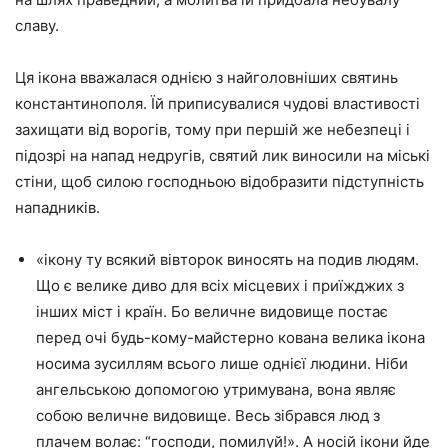
славу.
Ця ікона вважалася однією з найголовніших святинь
константинополя. Їй приписувалися чудові властивості
захищати від ворогів, тому при першій же небезпеці і
підозрі на напад недругів, святий лик виносили на міські
стіни, щоб силою господньою відобразити підступність
нападників.
«ікону ту всякий вівторок виносять на подив людям.
Що є велике диво для всіх місцевих і приїжджих з
інших міст і країн. Бо величне видовище постає
перед очі будь-кому-майстерно кована велика ікона
носима зусиллям всього лише однієї людини. Ніби
ангельською допомогою утримувана, вона являє
собою величне видовище. Весь зібрався люд з
плачем волає: “господи, помилуй!». А носій ікони йде