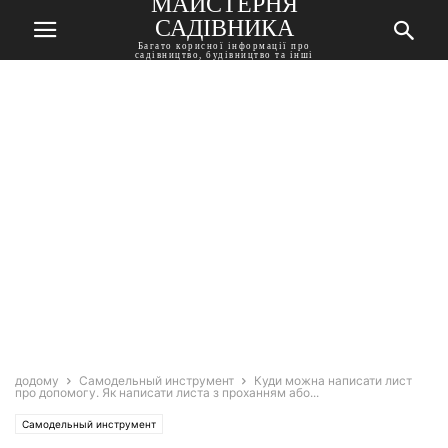
МАЙСТЕРНЯ
САДІВНИКА
Багато корисної інформації про
садівництво, будівництво та інші
корисні поради
додому
Самодельный инструмент
Куди можна написати лист
про допомогу. Як написати листа з проханням або...
Самодельный инструмент