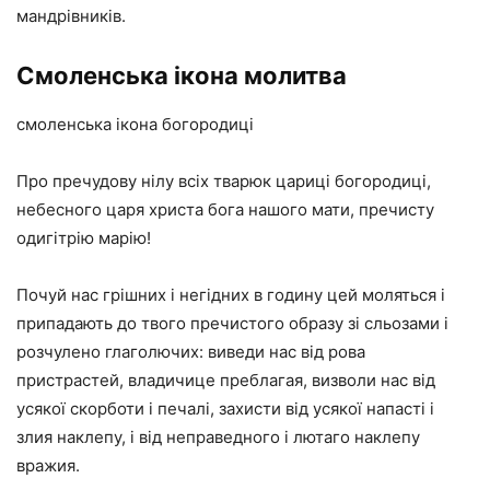
мандрівників.
Смоленська ікона молитва
смоленська ікона богородиці
Про пречудову нілу всіх тварюк цариці богородиці,
небесного царя христа бога нашого мати, пречисту
одигітрію марію!
Почуй нас грішних і негідних в годину цей моляться і
припадають до твого пречистого образу зі сльозами і
розчулено глаголючих: виведи нас від рова
пристрастей, владичице преблагая, визволи нас від
усякої скорботи і печалі, захисти від усякої напасті і
злия наклепу, і від неправедного і лютаго наклепу
вражия.