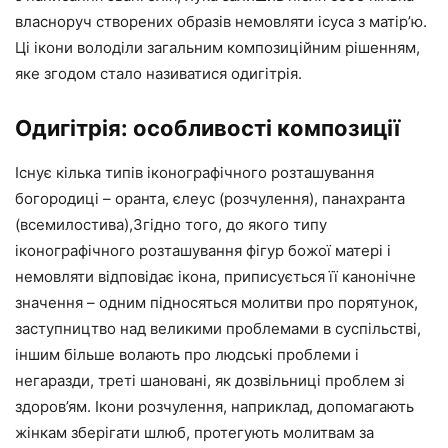
власноруч створених образів немовляти ісуса з матір’ю.
Ці ікони володіли загальним композиційним рішенням,
яке згодом стало називатися одигітрія.
Одигітрія: особливості композиції
Існує кілька типів іконографічного розташування
богородиці – оранта, єлеус (розчулення), панахранта
(всемилостива),Згідно того, до якого типу
іконографічного розташування фігур божої матері і
немовляти відповідає ікона, приписується її канонічне
значення – одним підносяться молитви про порятунок,
заступництво над великими проблемами в суспільстві,
іншим більше волають про людські проблеми і
негаразди, треті шановані, як дозвільниці проблем зі
здоров’ям. Ікони розчулення, наприклад, допомагають
жінкам зберігати шлюб, протегують молитвам за