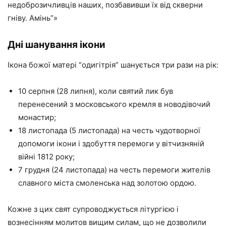
недоброзичливців наших, позбавивши їх від скверни
гніву. Амінь”»
Дні шанування ікони
Ікона божої матері “одигітрія” шанується три рази на рік:
10 серпня (28 липня), коли святий лик був
перенесений з московського кремля в новодівочий
монастир;
18 листопада (5 листопада) на честь чудотворної
допомоги ікони і здобуття перемоги у вітчизняній
війні 1812 року;
7 грудня (24 листопада) на честь перемоги жителів
славного міста смоленська над золотою ордою.
Кожне з цих свят супроводжується літургією і
вознесінням молитов вищим силам, що не дозволили