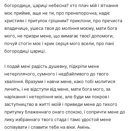
богородице, цариці небесна? хто плач мій і зітхання
моє прийме, аще не ти, про пренепорочна, надіє
християн і притулок грішним? приклони, про пречиста
владичице, ушеса твоя до моління моєму, мати бога
мого, не призри мене, що вимагає твоєї допомоги,
почуй стогін моє і крик серця мого всели, про пані
богородиці цариці.
І подай мені радість душевну, підкріпи мене
нетерплячого, сумного і недбайливого до твого
хваління. Вразуми і навчи мене, како тобі молитися
личить, і не відступи від мене, мати бога мого, за
нарікання і нетерпіння моє, але буди ми покров і
заступництво в житті моїй і приведи мене до тихого
притулку блаженнаго онаго спокою, і сопричти мене до
лику избраннаго твого стада і тамо удостой мене
оспівувати і славити тебе на віки. Амінь.