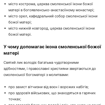
місто кострома, церква смоленської ікони божої
матері в богоявленсько-анастасііному монастирі;
місто орел, кафедральний собор смоленської ікони
божої матері;
місто нижній новгород, церква смоленської ікони
божої матері.
У чому допомагає ікона смоленської божої
матері
Святий лик володіє багатьма чудотворними
здібностями, і православні християни звертаються до
смоленської богоматері з молитвами:
про захист вітчизни від воєн і ворожих набігів;
про здоров’я військових, що знаходяться в гарячих
точках;