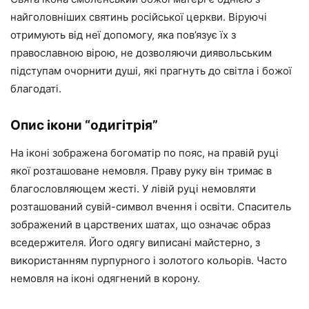
найголовніших святинь російської церкви. Віруючі
отримують від неї допомогу, яка пов’язує їх з
православною вірою, не дозволяючи диявольським
підступам очорнити душі, які прагнуть до світла і божої
благодаті.
Опис ікони “одигітрія”
На іконі зображена богоматір по пояс, на правій руці
якої розташоване немовля. Праву руку він тримає в
благословляющем жесті. У лівій руці немовляти
розташований сувій-символ вчення і освіти. Спаситель
зображений в царствених шатах, що означає образ
вседержителя. Його одягу виписані майстерно, з
використанням пурпурного і золотого кольорів. Часто
немовля на іконі одягнений в корону.