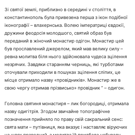
Зі святої землі, приблизно в середині v століття, в
константинополь була привезена перша з ікон подібної
іконографії – влахернська. Волею імператриці євдокії,
дружини феодосія молодшого, святий образ був
переданий в жіночий монастир одігон. Монастир цей
був прославлений джерелом, який мав велику силу –
ревна молитва біля нього здійснювала чудеса зцілення
незрячих. Завдяки старанням черниць, які турботами
оточували приходили в пошуках зцілення сліпих, це
місце отримало назву «провідників». Монастир же в
свою чергу отримав прізвисько» провідник ” – одигон.
Головна святиня монастиря – лик богородиці, отримала
назву одигітрія. Згодом звичайне топографічне
позначення прийняло по праву свій сакральний сенс:
свята мати – путівниця, яка вказує і наставляє віруючих
на шлях праведний, а молитва їй придбала небувалу