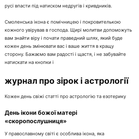
русі впасти під натиском недругів і кривдників.
Смоленська ікона є помічницею і покровителькою
кожного увірував в господа. Щирі молитви допоможуть
вам знайти віру і почати праведний шлях, який буде
кожен день змінювати вас і ваше життя в кращу
сторону. Бажаємо вам радості і щастя, і не забувайте
натискати на кнопки і
журнал про зірок і астрології
Кожен день свіжі статті про астрологію та езотерику
День ікони божої матері
«скоропослушниця»
У православному світі є особлива ікона, яка