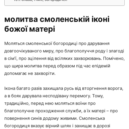
молитва смоленській іконі
божої матері
Моляться смоленської богородиці про дарування
довгоочікуваного миру, про благополуччя роду і злагоді
в сім’ї, про зцілення від всіляких захворювань. Помічено,
що щира молитва перед образом під час епідемій
допомагає не захворіти.
Ікона багато разів захищала русь від вторгнення ворога,
а в боях дарувала несподівану перемогу. Тому,
традиційно, перед нею моляться воїни про
благополучне проходження служби, а їх матері – про
повернення синів додому живими. Смоленська
богородиця вказує вірний шлях і захищає в дорозі