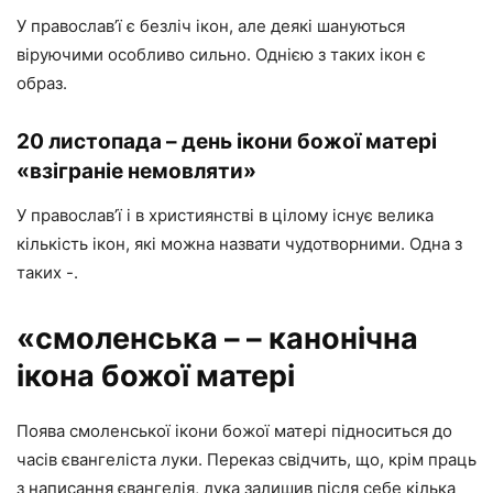
У православ’ї є безліч ікон, але деякі шануються
віруючими особливо сильно. Однією з таких ікон є
образ.
20 листопада – день ікони божої матері
«взіграніе немовляти»
У православ’ї і в християнстві в цілому існує велика
кількість ікон, які можна назвати чудотворними. Одна з
таких -.
«смоленська – – канонічна
ікона божої матері
Поява смоленської ікони божої матері підноситься до
часів євангеліста луки. Переказ свідчить, що, крім праць
з написання євангелія, лука залишив після себе кілька