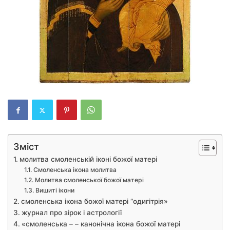
Зміст
молитва смоленській іконі божої матері
Смоленська ікона молитва
Молитва смоленської божої матері
Вишиті ікони
смоленська ікона божої матері “одигітрія»
журнал про зірок і астрології
«смоленська – – канонічна ікона божої матері