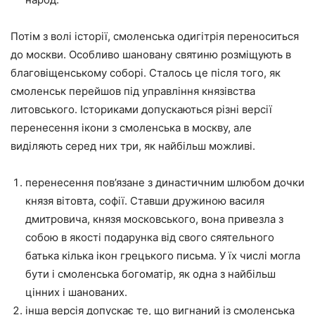
Потім з волі історії, смоленська одигітрія переноситься
до москви. Особливо шановану святиню розміщують в
благовіщенському соборі. Сталось це після того, як
смоленськ перейшов під управління князівства
литовського. Істориками допускаються різні версії
перенесення ікони з смоленська в москву, але
виділяють серед них три, як найбільш можливі.
перенесення пов’язане з династичним шлюбом дочки
князя вітовта, софії. Ставши дружиною василя
дмитровича, князя московського, вона привезла з
собою в якості подарунка від свого сяятельного
батька кілька ікон грецького письма. У їх числі могла
бути і смоленська богоматір, як одна з найбільш
цінних і шанованих.
інша версія допускає те, що вигнаний із смоленська