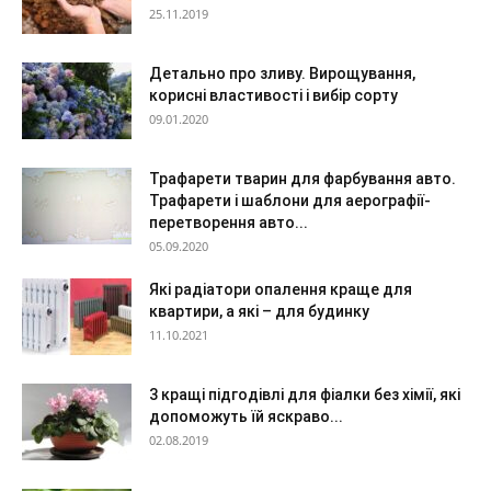
25.11.2019
Детально про зливу. Вирощування,
корисні властивості і вибір сорту
09.01.2020
Трафарети тварин для фарбування авто.
Трафарети і шаблони для аерографії-
перетворення авто...
05.09.2020
Які радіатори опалення краще для
квартири, а які – для будинку
11.10.2021
3 кращі підгодівлі для фіалки без хімії, які
допоможуть їй яскраво...
02.08.2019