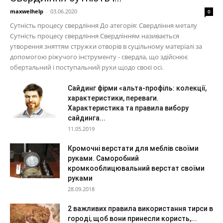
maxwelhelp
-
03.06.2020
0
Сутність процесу свердління До атегорія: Свердління металу
Сутність процесу свердління Свердлінням називається
утворення зняттям стружки отворів в суцільному матеріалі за
допомогою ріжучого інструменту - свердла, що здійснює
обертальний і поступальний рухи щодо своєї осі.
Сайдинг фірми «альта-профіль: колекції,
характеристики, переваги.
Характеристика та правила вибору
сайдинга...
11.05.2019
Кромочні верстати для меблів своїми
руками. Саморобний
кромкооблицювальний верстат своїми
руками
28.09.2018
2 важливих правила використання тирси в
городі, щоб вони принесли користь,...