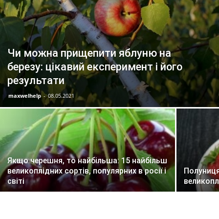
Чи можна прищепити яблуню на
березу: цікавий експеримент і його
результати
maxwelhelp
-
08.05.2021
Якщо черешня, то найбільша: 15 найбільш
великоплідних сортів, популярних в росії і
Полуниця
світі
великопл