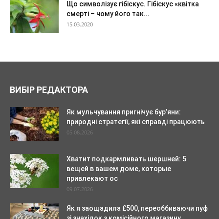
Що символізує гібіскус. Гібіскус «квітка
смерті – чому його так...
15.03.2020
ВИБІР РЕДАКТОРА
Як мульчування пригнічує бур’яни:
природні стратегії, які справді працюють
05.08.2026
Хватит подкармливать шершней: 5
вещей в вашем доме, которые
привлекают ос
09.07.2026
Як я заощадила £500, переоббиваючи пуф
зі знахідок з комісійного магазину